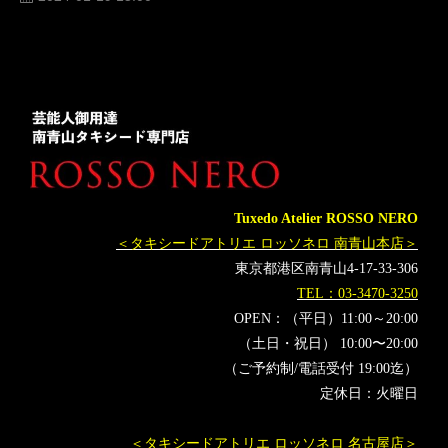
人気
横山宗生
MUNETAKAYOKOYAMA
購入
名古屋
オーダータキシード東京
オーダータキシード名古屋
新郎衣装
レンタルタキシード東京
レンタルタキシード名古屋
横浜
ROSSONERO
タキシードオーダー東京
タキシードレンタル東京
タキシード靴
青山
紅白歌合戦
神奈川
生田絵梨花
JO1
浜辺美波
オーダータキシード横浜
Tuxedo Atelier ROSSO NERO
レンタルタキシード横浜
BEFIRST
NiziU
大泉洋
＜タキシードアトリエ ロッソネロ 南青山本店＞
橋本環奈
あいみょん
ボーダレス
東京都港区南青山4-17-33-306
第74回NHK紅白歌合戦
有吉弘行
高瀬耕造
あの
TEL：03-3470-3250
伊藤蘭
キタニタツヤ
MISAMO
NHK紅白
StrayKids
OPEN：（平日）11:00～20:00
MANWITHAMISSION
MrsGREENAPPLE
（土日・祝日） 10:00〜20:00
（ご予約制/電話受付 19:00迄）
新しい学校のリーダーズ
SEVENTEEN
すとぷり
定休日：火曜日
福山雅治
星野源
ano
ado
YOASOBI
Official髭男dism
LESSERAFIM
乃木坂46
緑黄色社会
＜タキシードアトリエ ロッソネロ 名古屋店＞