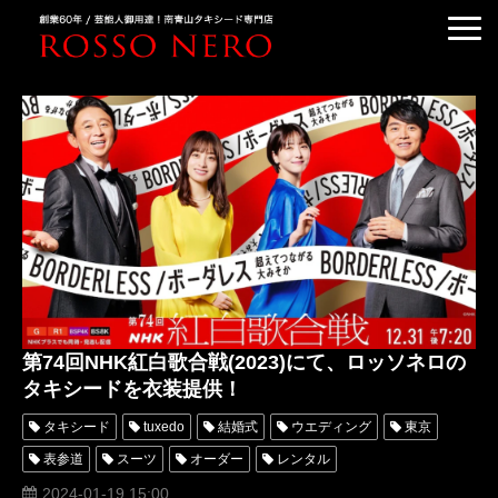
TUXEDO ORDER
TUXEDO RENTAL
TUXEDO RANKING
KIMONO DRESS
CUSTOMER'S VOICE
COLUMN &BLOG
ABOUT US
第74回NHK紅白歌合戦(2023)にて、ロッソネロの
ACCESS
タキシードを衣装提供！
タキシード
tuxedo
結婚式
ウエディング
東京
表参道
スーツ
オーダー
レンタル
オーダータキシード
レンタルタキシード
ロッソネロ
2024-01-19 15:00