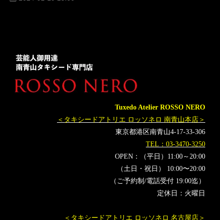
人気
横山宗生
MUNETAKAYOKOYAMA
購入
名古屋
オーダータキシード東京
オーダータキシード名古屋
新郎衣装
レンタルタキシード東京
レンタルタキシード名古屋
横浜
ROSSONERO
タキシードオーダー東京
タキシードレンタル東京
タキシード靴
青山
紅白歌合戦
神奈川
生田絵梨花
JO1
浜辺美波
オーダータキシード横浜
Tuxedo Atelier ROSSO NERO
レンタルタキシード横浜
BEFIRST
NiziU
大泉洋
＜タキシードアトリエ ロッソネロ 南青山本店＞
橋本環奈
あいみょん
ボーダレス
東京都港区南青山4-17-33-306
第74回NHK紅白歌合戦
有吉弘行
高瀬耕造
あの
TEL：03-3470-3250
伊藤蘭
キタニタツヤ
MISAMO
NHK紅白
StrayKids
OPEN：（平日）11:00～20:00
MANWITHAMISSION
MrsGREENAPPLE
（土日・祝日） 10:00〜20:00
（ご予約制/電話受付 19:00迄）
新しい学校のリーダーズ
SEVENTEEN
すとぷり
定休日：火曜日
福山雅治
星野源
ano
ado
YOASOBI
Official髭男dism
LESSERAFIM
乃木坂46
緑黄色社会
＜タキシードアトリエ ロッソネロ 名古屋店＞