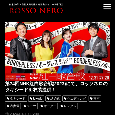
TUXEDO ORDER
TUXEDO RENTAL
TUXEDO RANKING
KIMONO DRESS
CUSTOMER'S VOICE
COLUMN &BLOG
ABOUT US
第74回NHK紅白歌合戦(2023)にて、ロッソネロの
ACCESS
タキシードを衣装提供！
タキシード
tuxedo
結婚式
ウエディング
東京
表参道
スーツ
オーダー
レンタル
オーダータキシード
レンタルタキシード
ロッソネロ
2024-01-19 15:00