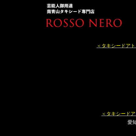
＜タキシードアト
＜タキシードア
愛知