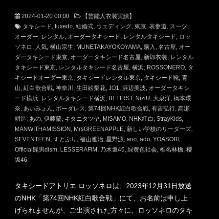
2024-01-20 00:00
【芸能人衣装実績】
タキシード
tuxedo
結婚式
ウエディング
東京
表参道
スーツ
オーダー
レンタル
オーダータキシード
レンタルタキシード
ロッ
ソネロ
人気
横山宗生
MUNETAKAYOKOYAMA
購入
名古屋
オー
ダータキシード東京
オーダータキシード名古屋
新郎衣装
レンタル
タキシード東京
レンタルタキシード名古屋
横浜
ROSSONERO
タ
キシードオーダー東京
タキシードレンタル東京
タキシード靴
青
山
紅白歌合戦
神奈川
生田絵梨花
JO1
浜辺美波
オーダータキシ
ード横浜
レンタルタキシード横浜
BEFIRST
NiziU
大泉洋
橋本環
奈
あいみょん
ボーダレス
第74回NHK紅白歌合戦
有吉弘行
高瀬
耕造
あの
伊藤蘭
キタニタツヤ
MISAMO
NHK紅白
StrayKids
MANWITHAMISSION
MrsGREENAPPLE
新しい学校のリーダーズ
SEVENTEEN
すとぷり
福山雅治
星野源
ano
ado
YOASOBI
Official髭男dism
LESSERAFIM
乃木坂46
緑黄色社会
椎名林檎
櫻
坂46
タキシードアトリエ ロッソネロは、2023年12月31日放送
のNHK「第74回NHK紅白歌合戦」にて、お名前は申し上
げられませんが、ご出演された方々に、ロッソネロのタキ