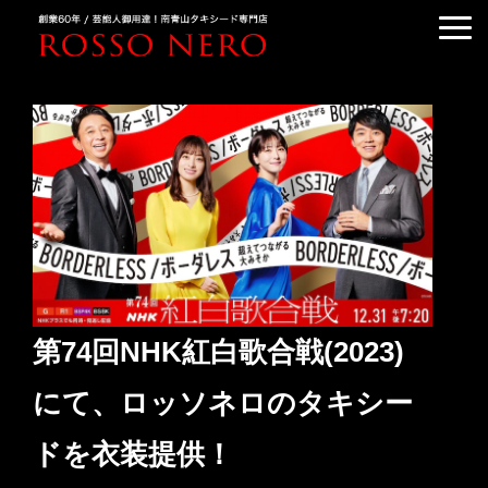
TUXEDO ORDER
TUXEDO RENTAL
TUXEDO RANKING
KIMONO DRESS
CUSTOMER'S VOICE
COLUMN &BLOG
ABOUT US
第74回NHK紅白歌合戦(2023)
ACCESS
にて、ロッソネロのタキシー
ドを衣装提供！