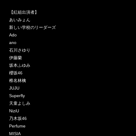
【紅組出演者】
あいみょん
新しい学校のリーダーズ
Ado
ano
石川さゆり
伊藤蘭
坂本ふゆみ
櫻坂46
椎名林檎
JUJU
Superfly
天童よしみ
NiziU
乃木坂46
Perfume
MISIA