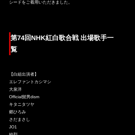
シードをご着用いただきました。
第74回NHK紅白歌合戦 出場歌手一
覧
【白組出演者】
エレファントカシマシ
大泉洋
Official髭男dism
キタニタツヤ
郷ひろみ
さだまさし
JO1
純烈