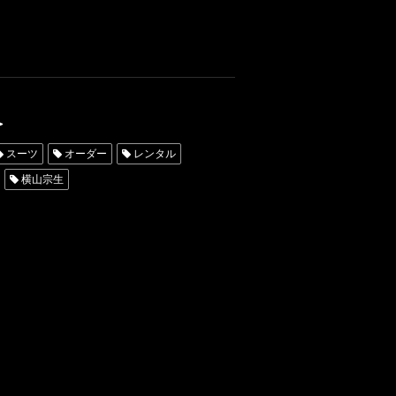
＞
スーツ
オーダー
レンタル
横山宗生
及協会
購入
JFCA
IKKO
ターきもの美男
東京
新郎衣装
ERO
モデル
青山
グランプリ
伊藤
ミラノコレクション
ウェイ
2023
板野友美
ガールズアワード
楽天