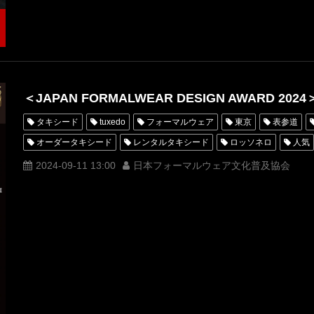
成人
レディスタキシード
女性
＜JAPAN FORMALWEAR DESIGN AWARD 2024
タキシード
tuxedo
フォーマルウェア
東京
表参道
オーダータキシード
レンタルタキシード
ロッソネロ
人気
MUNETAKAYOKOYAMA
一般社団法人日本フォーマルウェア文化普
2024-09-11 13:00
日本フォーマルウェア文化普及協会
ミスコンテスト
ミスターコンテスト
ミスきもの美女
ミス
ミスタータキシード
ミスイブニングドレス
オーダータキシード
レンタルタキシード東京
當間ローズ
コンテスト
ROSSON
タキシードオーダー東京
タキシードレンタル東京
タキシード靴
ミスコン
フォーマルウェアコンテスト
観月ありさ
テリー
MILANOFASHIONWEEK
楽天ファッションウィーク東京
ラン
準グランプリ
ミスターコン
ミラノファッションウィーク