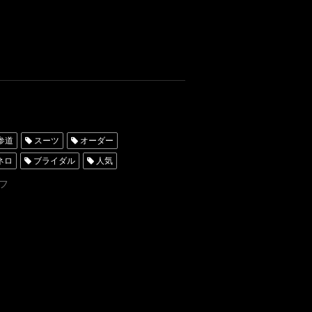
参道
スーツ
オーダー
ネロ
ブライダル
人気
ド
ネイビータキシード
名古屋
フ
レンタルタキシード東京
RO
ブラックタキシード
青山
神奈川
party
60th
60thanniversary