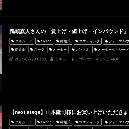
鴨頭嘉人さんの「賃上げ・値上げ・インバウンド」
タキシード
tuxedo
結婚式
ウエディング
フォーマル
南青山
スーツ
オーダー
レンタル
オーダータキシード
横山宗生
MUNETAKAYOKOYAMA
購入
YouTube
名
2024-07-20 01:00
タキシードデザイナー MUNETAKA
オーダータキシード名古屋
新郎衣装
レンタルタキシード東京
横浜
ROSSONERO
タキシードオーダー東京
タキシードレ
YouTuber
神奈川
オーダータキシード横浜
レンタルタキシ
炎の講演家
nextstage
ネクストステージ
講演会
賃上
【next stage】山本隆司様にお買い上げいただき
タキシード
tuxedo
結婚式
ウエディング
フォーマル