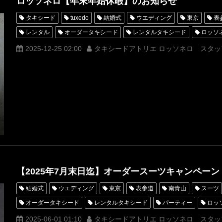
ロッソネロ【年末年始休暇】のお知らせ
タキシード
tuxedo
結婚式
ウエディング
東京
表
レンタル
オーダータキシード
レンタルタキシード
ロッソ
MUNETAKAYOKOYAMA
購入
名古屋
オーダータキシード
2025-12-25 02:00
タキシードアトリエ ロッソネロ スタッ
新郎衣装
レンタルタキシード東京
レンタルタキシード名古屋
タキシードオーダー東京
タキシードレンタル東京
タキシード靴
着物ドレス
お知らせ
MaisonMUNETAKAYOKOYAMA
Kim
【2025年7月末日迄】オーダースーツキャンペーン
結婚式
ウエディング
東京
表参道
南青山
スーツ
オーダータキシード
レンタルタキシード
パーティー
ロッ
MUNETAKAYOKOYAMA
購入
オーダースーツ
名古屋
2025-06-01 01:10
タキシードアトリエ ロッソネロ スタッ