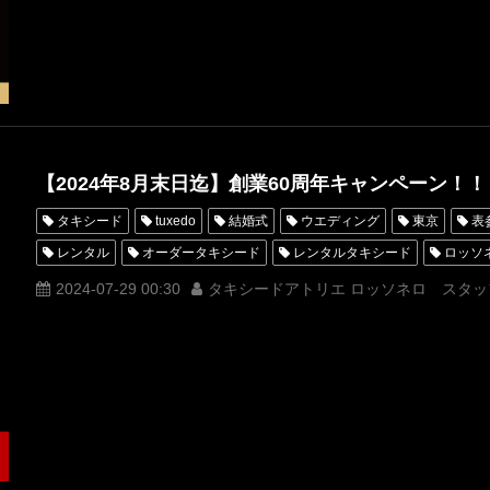
RAKUTEN
【2024年8月末日迄】創業60周年キャンペーン！！
タキシード
tuxedo
結婚式
ウエディング
東京
表
レンタル
オーダータキシード
レンタルタキシード
ロッソ
横山宗生
MUNETAKAYOKOYAMA
購入
ホワイトタキシー
2024-07-29 00:30
タキシードアトリエ ロッソネロ スタッ
オーダータキシード東京
オーダータキシード名古屋
新郎衣装
レンタルタキシード名古屋
横浜
キャンペーン
ROSSONE
タキシードオーダー東京
タキシードレンタル東京
タキシード靴
オーダータキシード横浜
レンタルタキシード横浜
創業60周年
前撮り
新郎タキシード