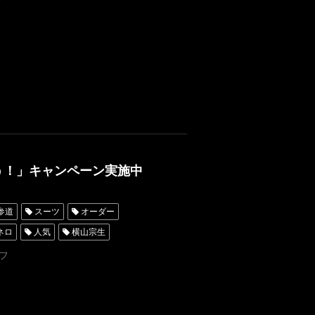
レンタルタキシード名古屋
ーダー東京
オーダータキシード横浜
う！」キャンペーン実施中
参道
スーツ
オーダー
ネロ
人気
横山宗生
キシード東京
フ
レンタルタキシード名古屋
ンタル東京
タキシード靴
成人の日
着物タキシード