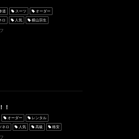
参道
スーツ
オーダー
ネロ
人気
横山宗生
東京
オーダータキシード名古屋
フ
ROSSONERO
青山
年末年始
onoDress
！！
オーダー
レンタル
ソネロ
人気
高級
格安
オーダータキシード東京
フ