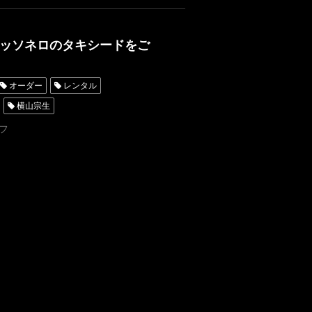
ッソネロのタキシードをご
オーダー
レンタル
横山宗生
オーダータキシード東京
フ
レンタルタキシード名古屋
ンタル東京
タキシード靴
横浜
新郎タキシード
新郎人気