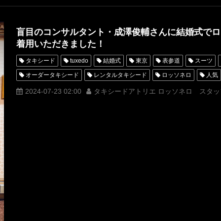
盲目のコンサルタント・成澤俊輔さんに結婚式でロ
着用いただきました！
タキシード
tuxedo
結婚式
東京
表参道
スーツ
オーダータキシード
レンタルタキシード
ロッソネロ
人気
MUNETAKAYOKOYAMA
購入
ホワイトタキシード
名古屋
2024-07-23 02:00
タキシードアトリエ ロッソネロ スタッ
オーダータキシード名古屋
新郎衣装
レンタルタキシード東京
横浜
ROSSONERO
タキシードオーダー東京
タキシードレ
青山
神奈川
オーダータキシード横浜
レンタルタキシード
成澤俊輔
落合陽一
有賀明美