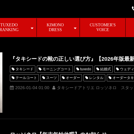
TUXEDO
KIMONO
CUSTOMER'S
RANKING
DRESS
VOICE
『タキシードの靴の正しい選び方』【2026年版最
タキシード
モーニングコート
tuxedo
結婚式
ウェデ
テールコート
スーツ
オーダー
レンタル
オーダータキ
高級
格安
モーニング
レンタルドレス
横山宗生
2026-01-04 01:00
タキシードアトリエ ロッソネロ スタッ
靴
購入
オペラパンプス
選び方
正しいタキシードの靴
オーダースーツ
tuxedos
オーダータキシード東京
新郎衣
フォーマルシューズ
キャンペーン
タキシードレンタル
安
タキシードオーダー東京
タキシードレンタル東京
MunetakaYo
MUNETAKAYOKOYAMAcouture
着物ドレス
MaisonMUNETAK