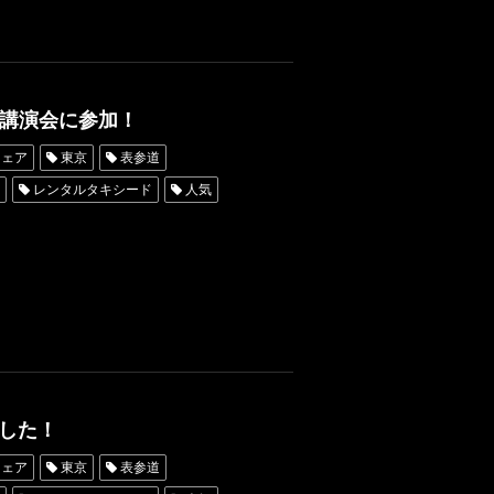
講演会に参加！
ウェア
東京
表参道
レンタルタキシード
人気
古屋
オーダータキシード東京
レンタルタキシード名古屋
ンタル東京
タキシード靴
ード横浜
鴨頭嘉人
げ値上げインバウンド
ました！
ウェア
東京
表参道