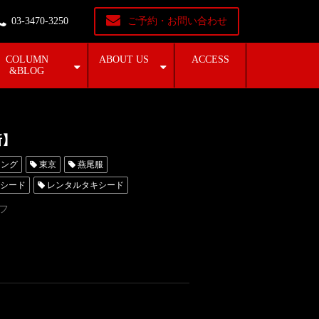
03-3470-3250
ご予約・お問い合わせ
COLUMN
ABOUT US
ACCESS
&BLOG
新】
ィング
東京
燕尾服
シード
レンタルタキシード
MUNETAKAYOKOYAMA
シューズ
フ
の選び方
エナメルシューズ
装
レンタルタキシード東京
い
007
koyama
ダニエルクレーグ
AYOKOYAMA