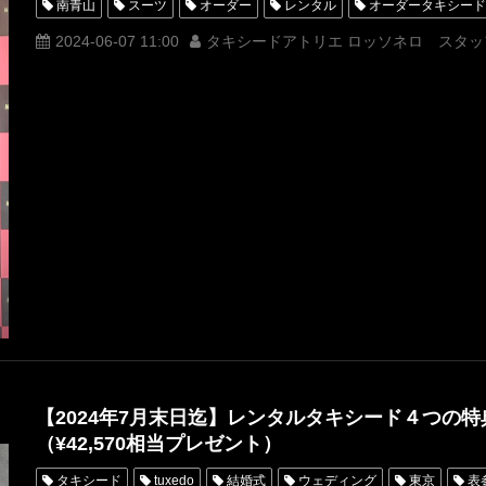
南青山
スーツ
オーダー
レンタル
オーダータキシード
横山宗生
MUNETAKAYOKOYAMA
購入
YouTube
名
2024-06-07 11:00
タキシードアトリエ ロッソネロ スタッ
オーダータキシード名古屋
新郎衣装
レンタルタキシード東京
横浜
ROSSONERO
タキシードオーダー東京
タキシードレ
YouTuber
神奈川
オーダータキシード横浜
レンタルタキシ
炎の講演家
nextstage
ネクストステージ
カジュアルラグジ
エクストリームラグジュアリー
【2024年7月末日迄】レンタルタキシード４つの
（¥42,570相当プレゼント）
タキシード
tuxedo
結婚式
ウェディング
東京
表