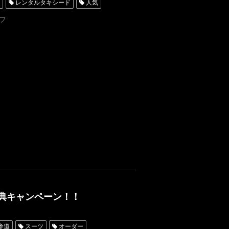
レンタルタキシード
人気
古屋
オーダータキシード東京
フ
レンタルタキシード名古屋
ンタル東京
タキシード靴
ード横浜
鴨頭嘉人
ュアリー
特典キャンペーン！！
参道
スーツ
オーダー