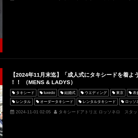
オーダータキシード名古屋
新郎衣装
レンタルタキシード東京
横浜
キャンペーン
ROSSONERO
安い
タキシードオ
タキシードレンタル東京
タキシード靴
神奈川
party
レンタルタキシード横浜
挙式
新郎タキシード
【2024年11月末迄】「成人式にタキシードを着よ
！！ （MENS & LADYS）
タキシード
tuxedo
結婚式
ウエディング
東京
表
レンタル
オーダータキシード
レンタルタキシード
ロッソ
MUNETAKAYOKOYAMA
購入
名古屋
着物
オーダータ
2024-11-01 02:05
タキシードアトリエ ロッソネロ スタッ
オーダータキシード名古屋
新郎衣装
レンタルタキシード東京
横浜
ROSSONERO
タキシードオーダー東京
タキシードレ
青山
成人式
成人式スーツ
成人式タキシード
神奈川