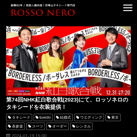
TUXEDO ORDER
TUXEDO RENTAL
TUXEDO RANKING
KIMONO DRESS
CUSTOMER'S VOICE
COLUMN &BLOG
ABOUT US
第74回NHK紅白歌合戦(2023)にて、ロッソネロの
ACCESS
タキシードを衣装提供！
タキシード
tuxedo
結婚式
ウエディング
東京
表参道
スーツ
オーダー
レンタル
オーダータキシード
レンタルタキシード
ロッソネロ
2024-01-19 15:00