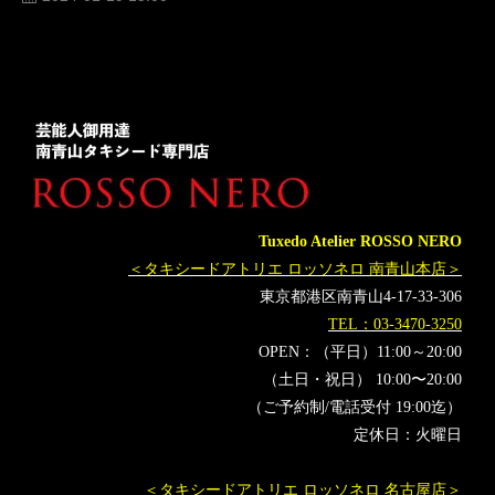
人気
横山宗生
MUNETAKAYOKOYAMA
購入
名古屋
オーダータキシード東京
オーダータキシード名古屋
新郎衣装
レンタルタキシード東京
レンタルタキシード名古屋
横浜
ROSSONERO
タキシードオーダー東京
タキシードレンタル東京
タキシード靴
青山
紅白歌合戦
神奈川
生田絵梨花
JO1
浜辺美波
オーダータキシード横浜
Tuxedo Atelier ROSSO NERO
レンタルタキシード横浜
BEFIRST
NiziU
大泉洋
＜タキシードアトリエ ロッソネロ 南青山本店＞
橋本環奈
あいみょん
ボーダレス
東京都港区南青山4-17-33-306
第74回NHK紅白歌合戦
有吉弘行
高瀬耕造
あの
TEL：03-3470-3250
伊藤蘭
キタニタツヤ
MISAMO
NHK紅白
StrayKids
OPEN：（平日）11:00～20:00
MANWITHAMISSION
MrsGREENAPPLE
（土日・祝日） 10:00〜20:00
（ご予約制/電話受付 19:00迄）
新しい学校のリーダーズ
SEVENTEEN
すとぷり
定休日：火曜日
福山雅治
星野源
ano
ado
YOASOBI
Official髭男dism
LESSERAFIM
乃木坂46
緑黄色社会
＜タキシードアトリエ ロッソネロ 名古屋店＞