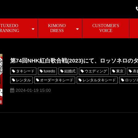
TUXEDO
KIMONO
CUSTOMER'S
RANKING
DRESS
VOICE
第74回NHK紅白歌合戦(2023)にて、ロッソネロ
タキシード
tuxedo
結婚式
ウエディング
東京
表
レンタル
オーダータキシード
レンタルタキシード
ロッソ
MUNETAKAYOKOYAMA
購入
名古屋
オーダータキシード
2024-01-19 15:00
新郎衣装
レンタルタキシード東京
レンタルタキシード名古屋
タキシードオーダー東京
タキシードレンタル東京
タキシード靴
生田絵梨花
JO1
浜辺美波
オーダータキシード横浜
レ
NiziU
大泉洋
橋本環奈
あいみょん
ボーダレス
第
高瀬耕造
あの
伊藤蘭
キタニタツヤ
MISAMO
N