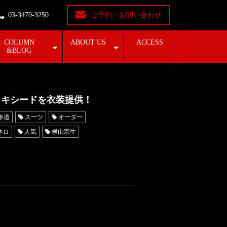
03-3470-3250
ご予約・お問い合わせ
COLUMN
ABOUT US
ACCESS
&BLOG
のタキシードを衣装提供！
参道
スーツ
オーダー
ネロ
人気
横山宗生
東京
オーダータキシード名古屋
横浜
ROSSONERO
青山
紅白歌合戦
神奈川
ンタルタキシード横浜
BEFIRST
74回NHK紅白歌合戦
有吉弘行
HK紅白
StrayKids