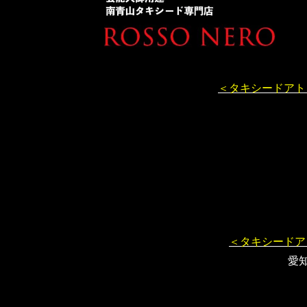
＜タキシードアト
＜タキシードア
愛知