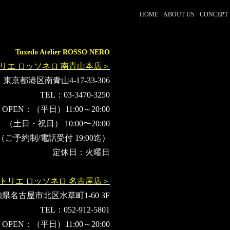
MANWITHAMISSION
MrsGREENAPPLE
新しい学校のリーダ
HOME
ABOUT US
CONCEPT
福山雅治
星野源
ano
ado
YOASOBI
Official髭男
緑黄色社会
椎名林檎
櫻坂46
Tuxedo Atelier ROSSO NERO
リエ ロッソネロ 南青山本店＞
東京都港区南青山4-17-33-306
TEL：03-3470-3250
OPEN：（平日）11:00～20:00
（土日・祝日） 10:00〜20:00
（ご予約制/電話受付 19:00迄）
定休日：火曜日
トリエ ロッソネロ 名古屋店＞
県名古屋市北区水草町1-60 3F
TEL：052-912-5801
OPEN：（平日）11:00～20:00