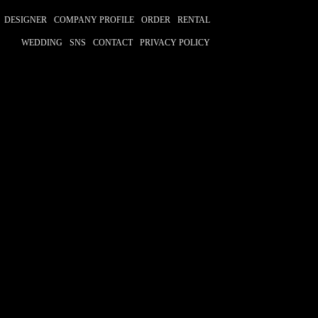
ーズ
SEVENTEEN
すとぷり
DESIGNER
COMPANY PROFILE
ORDER
RENTAL
dism
LESSERAFIM
乃木坂46
WEDDING
SNS
CONTACT
PRIVACY POLICY