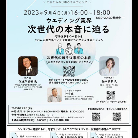
新郎衣装
レンタルタキシード東京
レンタルタキシード名古屋
横浜
ROSSONERO
タキシード靴
青山
神奈川
新郎新婦
オーダータキシード横浜
レンタルタキシード横浜
挙式
海外挙式
前撮り
フォトウェディング
新郎タキシード