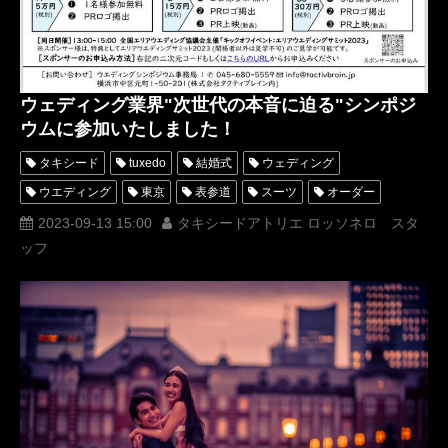
ウェディング業界"次世代の本音に迫る"シンポジ
ウムに参加いたしました！
タキシード
tuxedo
結婚式
ウェディング
ウエディング
東京
表参道
スーツ
オーダー
レンタル
オーダータキシード
レンタルタキシード
2023-09-13 15:00
タキシードアトリエ ロッソネロ スタ
ッフ
ロッソネロ
人気
横山宗生
MUNETAKAYOKOYAMA
購入
ウェディングフェア
名古屋
オーダータキシード東京
オーダータキシード名古屋
新郎衣装
レンタルタキシード東京
レンタルタキシード名古屋
横浜
シャングリラホテル東京
ROSSONERO
タキシードオーダー東京
タキシードレンタル東京
タキシード靴
青山
Wフェア