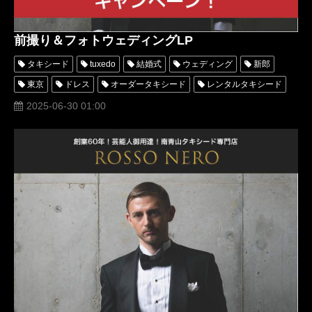
前撮り＆フォトウェディングLP
タキシード
tuxedo
結婚式
ウェディング
新郎
東京
ドレス
オーダータキシード
レンタルタキシード
パーティー
高級
格安
口コミ
オーダースーツ
2025-06-30 01:00
名古屋
横浜
キャンペーン
安い
ブラックタイ
PARTY
フォトウェディング
割引
blacktie