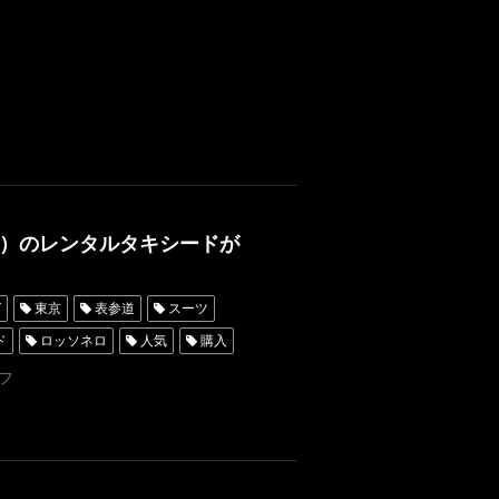
DINDSYMPOSIUM
WEDDIND
）のレンタルタキシードが
グ
東京
表参道
スーツ
ド
ロッソネロ
人気
購入
ダータキシード名古屋
新郎衣装
フ
シャングリラホテル東京
京
タキシード靴
青山
タルタキシード横浜
挙式