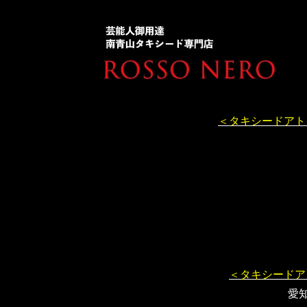
＜タキシードアト
＜タキシードア
愛知