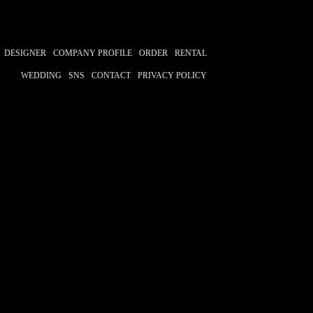
ィングフォト
preshooting
DESIGNER
COMPANY PROFILE
ORDER
RENTAL
WEDDING
SNS
CONTACT
PRIVACY POLICY