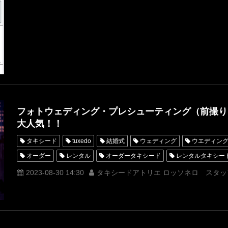
フォトウェディング
ウェディング業界
シンポジウム
WED
次世代の本音に迫る
フォトウェディング・プレシューティング（前撮り
大人気！！
タキシード
tuxedo
結婚式
ウェディング
ウエディン
オーダー
レンタル
オーダータキシード
レンタルタキシー
ウェディングフェア
名古屋
オーダータキシード東京
オー
2023-08-30 14:30
タキシードアトリエ ロッソネロ スタッ
レンタルタキシード東京
レンタルタキシード名古屋
横浜
ROSSONERO
タキシードオーダー東京
タキシードレンタル東
Wフェア
シャングリラ東京
オーダータキシード横浜
レン