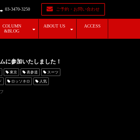
03-3470-3250
ご予約・お問い合わせ
COLUMN
ABOUT US
ACCESS
&BLOG
ウムに参加いたしました！
グ
東京
表参道
スーツ
ド
ロッソネロ
人気
ア
名古屋
フ
レンタルタキシード東京
ROSSONERO
青山
Wフェア
横浜
挙式
プレ花嫁
preshooting