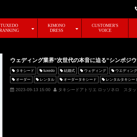
TUXEDO
KIMONO
CUSTOMER'S
RANKING
DRESS
VOICE
ウェディング業界"次世代の本音に迫る"シンポジ
タキシード
tuxedo
結婚式
ウェディング
ウエディン
オーダー
レンタル
オーダータキシード
レンタルタキシー
横山宗生
MUNETAKAYOKOYAMA
購入
ウェディングフェ
2023-09-13 15:00
タキシードアトリエ ロッソネロ スタッ
オーダータキシード東京
オーダータキシード名古屋
新郎衣装
レンタルタキシード名古屋
横浜
シャングリラホテル東京
タキシードオーダー東京
タキシードレンタル東京
タキシード靴
シャングリラ東京
オーダータキシード横浜
レンタルタキシード
プレ花婿
プレシューティング
前撮り
ウェディングフォト