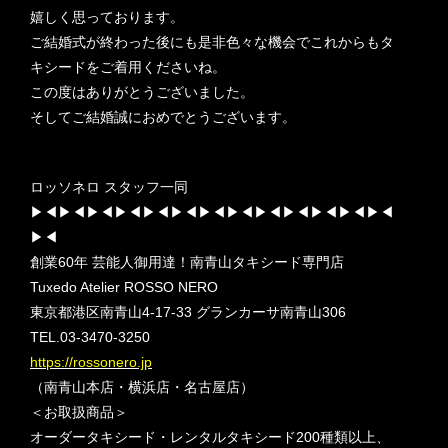
嬉しく思っております。
ご結婚式が終わった後にも是非色々な機会でこれからもタ
キシードをご着用くださいね。
この度はありがとうございました。
そしてご結婚誠におめでとうございます。
ロッソネロ スタッフ一同
▶︎◀︎▶︎◀︎▶︎◀︎▶︎◀︎▶︎◀︎▶︎◀︎▶︎◀︎▶︎◀︎▶︎◀︎▶︎◀︎▶︎◀︎▶︎◀︎▶︎◀︎
▶︎◀︎
創業60年 芸能人御用達！南青山タキシード専門店
Tuxedo Atelier ROSSO NERO
東京都港区南青山4-17-33 グランカーサ南青山306
TEL.03-3470-3250
https://rossonero.jp
（南青山本店・横浜店・名古屋店）
＜お取扱商品＞
オーダータキシード・レンタルタキシード200種類以上、