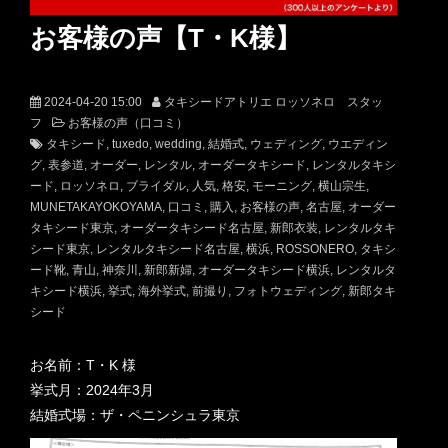
お客様の声【T・K様】
2024-04-20 15:00
タキシードアトリエ ロッソネロ スタッ
フ
お客様の声（口コミ）
タキシード
tuxedo
wedding
結婚式
ウェディング
ウエディン
グ
表参道
オーダー
レンタル
オーダータキシード
レンタルタキシ
ード
ロッソネロ
ブライダル
人気
格安
モーニング
横山宗生
MUNETAKAYOKOYAMA
口コミ
購入
お客様の声
名古屋
オーダー
タキシード東京
オーダータキシード名古屋
新郎衣装
レンタルタキ
シード東京
レンタルタキシード名古屋
横浜
ROSSONERO
タキシ
ード靴
青山
神奈川
新郎新婦
オーダータキシード横浜
レンタルタ
キシード横浜
挙式
海外挙式
前撮り
フォトウェディング
新郎タキ
シード
お名前：T・K 様
挙式月：2024年3月
結婚式場：ザ・ペニンシュラ東京