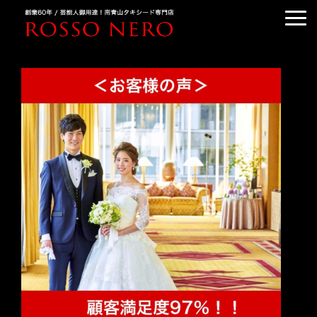
TUXEDO ORDER
TUXEDO RENTAL
TUXEDO RANKING
KIMONO DRESS
CUSTOMER'S VOICE
COLUMN &BLOG
ABOUT US
ACCESS