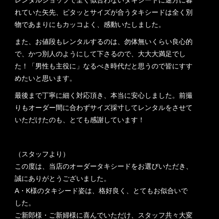
レンタルショップで全く似合わないタキシードに途方に暮
れていた矢先、ピタッとサイズが合うタキシードは全く別
物であまりにもカッコよく、感動いたしました。
また、お値段もレンタルするのは、勿体無いくらい良心的
で、かつ別人のようにして下さるので、大大大満足でし
た！「男性も主役に」なるべき時代だと思うので皆にすす
めたいと思います。
最後まで丁寧に細く対応頂き、本当に安心しました。前撮
りもオーダー間に合わずサイズ採寸してレンタルをさせて
いただけたのも、とても感謝しています！
（スタッフより）
この度は、当店のオーダータキシードをお選びいただき、
誠にありがとうございました。
A・K様のタキシード姿は、格好良く、とてもお似合いで
した。
ご新郎様・ご新婦様に喜んでいただけ、スタッフ共々大変