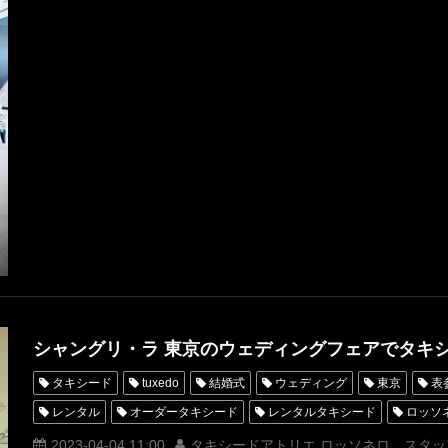
ROSSONERO
タキシードオーダー東京
タキシードレンタル東
Wフェア
シャングリラ東京
オーダータキシード横浜
レン
シャングリ・ラ 東京のウェディングフェアでタキ
タキシード
tuxedo
結婚式
ウェディング
東京
表
レンタル
オーダータキシード
レンタルタキシード
ロッソ
ウェディングフェア
名古屋
オーダータキシード東京
オー
2023-04-04 11:00
タキシードアトリエ ロッソネロ スタッ