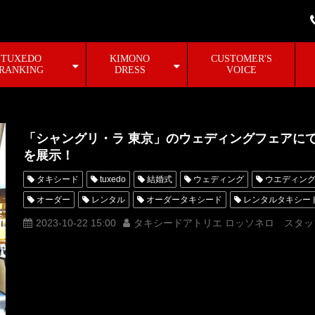
TUXEDO
KIMONO
CUSTOMER'S
RANKING
DRESS
VOICE
「シャングリ・ラ 東京」のウェディングフェアに
を展示！
タキシード
tuxedo
結婚式
ウェディング
ウエディン
オーダー
レンタル
オーダータキシード
レンタルタキシー
横山宗生
購入
ウェディングフェア
名古屋
オーダータ
2023-10-22 15:00
タキシードアトリエ ロッソネロ スタッ
オーダータキシード名古屋
新郎衣装
レンタルタキシード東京
横浜
シャングリラホテル東京
ROSSONERO
タキシードオ
タキシードレンタル東京
タキシード靴
青山
神奈川
W
オーダータキシード横浜
レンタルタキシード横浜
MUNETAKY