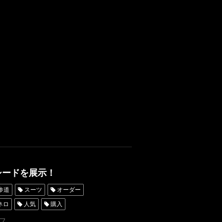
京
タキシード靴
青山
タルタキシード横浜
シードを展示！
参道
スーツ
オーダー
ネロ
人気
購入
ダータキシード名古屋
新郎衣装
フ