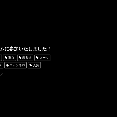
ウムに参加いたしました！
グ
東京
表参道
スーツ
ド
ロッソネロ
人気
ア
名古屋
フ
レンタルタキシード東京
ROSSONERO
青山
Wフェア
横浜
挙式
プレ花嫁
preshooting