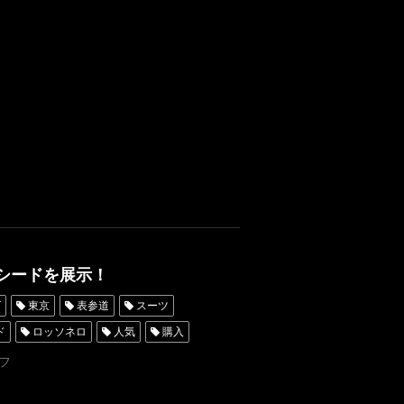
浜
レンタルタキシード横浜
キシードを展示！
グ
東京
表参道
スーツ
ド
ロッソネロ
人気
購入
ダータキシード名古屋
新郎衣装
フ
シャングリラホテル東京