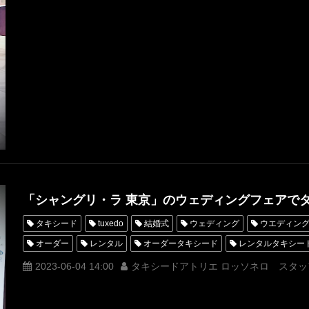
横浜
シャングリラホテル東京
ROSSONERO
タキシードオ
タキシードレンタル東京
タキシード靴
青山
神奈川
W
オーダータキシード横浜
レンタルタキシード横浜
MUNETAKY
挙式
「シャングリ・ラ 東京」のウェディングフェアで
タキシード
tuxedo
結婚式
ウェディング
ウエディン
オーダー
レンタル
オーダータキシード
レンタルタキシー
ウェディングフェア
名古屋
オーダータキシード東京
オー
2023-06-04 14:00
タキシードアトリエ ロッソネロ スタッ
レンタルタキシード東京
レンタルタキシード名古屋
横浜
ROSSONERO
タキシードオーダー東京
タキシードレンタル東