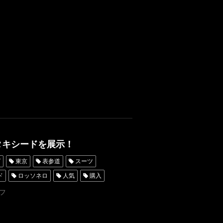
ーダー東京
フェア
シャングリラ東京
OKOYAMA
ShangriLaTokyo
タキシードを展示！
グ
東京
表参道
スーツ
ド
ロッソネロ
人気
購入
ダータキシード名古屋
新郎衣装
フ
シャングリラホテル東京
京
タキシード靴
青山