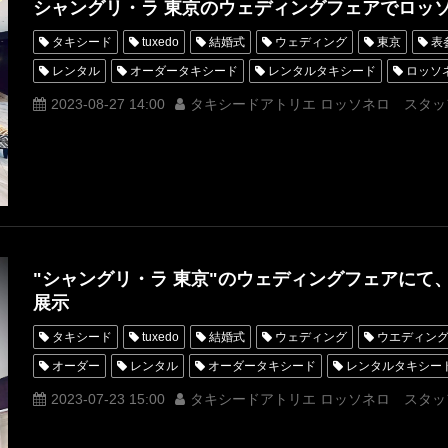
シャングリ・ラ 東京のウェディングフェアでロッ
フォトウェディング
タキシード
tuxedo
結婚式
ウェディング
東京
表
レンタル
オーダータキシード
レンタルタキシード
ロッソ
ウェディングフェア
名古屋
オーダータキシード東京
オー
2023-08-27 14:00
タキシードアトリエ ロッソネロ スタッ
レンタルタキシード東京
レンタルタキシード名古屋
横浜
ROSSONERO
タキシードオーダー東京
タキシードレンタル東
Wフェア
シャングリラ東京
オーダータキシード横浜
レン
"シャングリ・ラ 東京"のウェディングフェアにて
展示
タキシード
tuxedo
結婚式
ウェディング
ウエディン
オーダー
レンタル
オーダータキシード
レンタルタキシー
オーダースーツ
ウェディングフェア
名古屋
オーダータキ
2023-07-23 15:00
タキシードアトリエ ロッソネロ スタッ
オーダータキシード名古屋
新郎衣装
レンタルタキシード東京