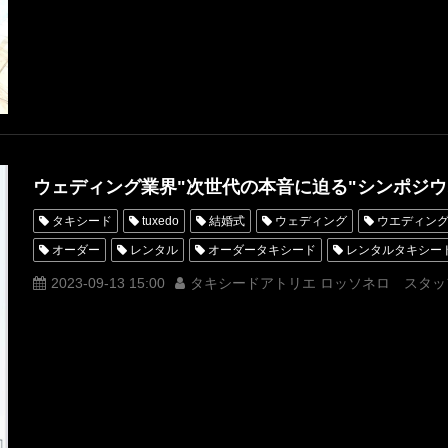
ShangriLaTokyo
ウェディング業界"次世代の本音に迫る"シンポジ
タキシード
tuxedo
結婚式
ウェディング
ウエディン
オーダー
レンタル
オーダータキシード
レンタルタキシー
横山宗生
MUNETAKAYOKOYAMA
購入
ウェディングフェ
2023-09-13 15:00
タキシードアトリエ ロッソネロ スタッ
オーダータキシード東京
オーダータキシード名古屋
新郎衣装
レンタルタキシード名古屋
横浜
シャングリラホテル東京
タキシードオーダー東京
タキシードレンタル東京
タキシード靴
シャングリラ東京
オーダータキシード横浜
レンタルタキシード
プレ花婿
プレシューティング
前撮り
ウェディングフォト