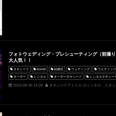
フォトウェディング
ウェディング業界
シンポジウム
WED
次世代の本音に迫る
フォトウェディング・プレシューティング（前撮り
大人気！！
タキシード
tuxedo
結婚式
ウェディング
ウエディン
オーダー
レンタル
オーダータキシード
レンタルタキシー
ウェディングフェア
名古屋
オーダータキシード東京
オー
2023-08-30 14:30
タキシードアトリエ ロッソネロ スタッ
レンタルタキシード東京
レンタルタキシード名古屋
横浜
ROSSONERO
タキシードオーダー東京
タキシードレンタル東
Wフェア
シャングリラ東京
オーダータキシード横浜
レン
プレ花嫁
プレ花婿
プレシューティング
前撮り
ウェデ