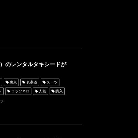
DINDSYMPOSIUM
WEDDIND
）のレンタルタキシードが
グ
東京
表参道
スーツ
ド
ロッソネロ
人気
購入
ダータキシード名古屋
新郎衣装
フ
シャングリラホテル東京
京
タキシード靴
青山
タルタキシード横浜
挙式
ィングフォト
preshooting