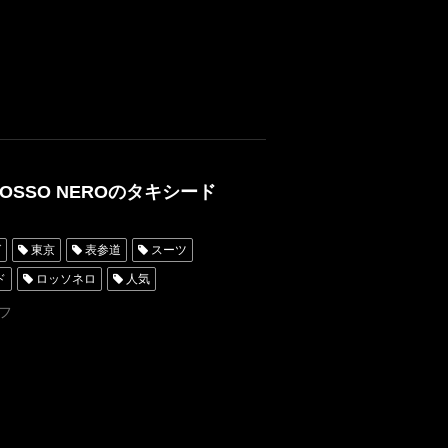
SSO NEROのタキシード
グ
東京
表参道
スーツ
ド
ロッソネロ
人気
ア
名古屋
フ
レンタルタキシード東京
ROSSONERO
青山
神奈川
Wフェア
横浜
MUNETAKYOKOYAMA