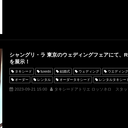
挙式
前撮り
フォトウエディング
シャングリ・ラ 東京のウェディングフェアにて、RO
を展示！
タキシード
tuxedo
結婚式
ウェディング
ウエディン
オーダー
レンタル
オーダータキシード
レンタルタキシー
横山宗生
MUNETAKAYOKOYAMA
購入
ウェディングフェ
2023-09-21 15:00
タキシードアトリエ ロッソネロ スタッ
オーダータキシード東京
オーダータキシード名古屋
新郎衣装
レンタルタキシード名古屋
横浜
シャングリラホテル東京
タキシードオーダー東京
タキシードレンタル東京
タキシード靴
シャングリラ東京
オーダータキシード横浜
レンタルタキシード