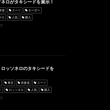
ソネロがタキシードを展示！
参道
スーツ
オーダー
ネロ
人気
購入
ダータキシード名古屋
新郎衣装
フ
シャングリラホテル東京
京
タキシード靴
青山
タルタキシード横浜
、ロッソネロのタキシードを
グ
東京
表参道
スーツ
ド
ロッソネロ
人気
購入
シード東京
フ
レンタルタキシード名古屋