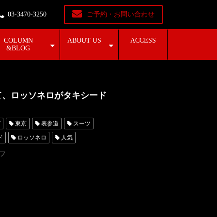
03-3470-3250
ご予約・お問い合わせ
COLUMN
ABOUT US
ACCESS
&BLOG
て、ロッソネロがタキシード
グ
東京
表参道
スーツ
ド
ロッソネロ
人気
キシード東京
フ
レンタルタキシード名古屋
ーダー東京
フェア
シャングリラ東京
OKOYAMA
ShangriLaTokyo