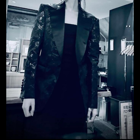
エヌビジュー
和ランジェリー
高級会員制サロン
海外VIP
日本文化
anniversary
アニバーサリー
記念