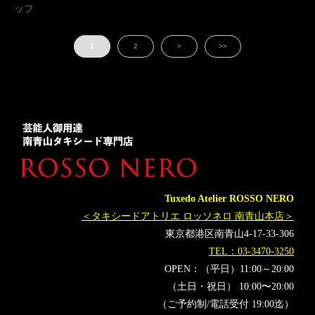
ッフ
人気
横山宗生
MUNETAKAYOKOYAMA
購入
西陣織
西陣織タキシード
名古屋
1
2
>
>>
オーダータキシード東京
オーダータキシード名古屋
新郎衣装
レンタルタキシード東京
レンタルタキシード名古屋
横浜
キャンペーン
ROSSONERO
タキシードオーダー東京
タキシードレンタル東京
タキシード靴
青山
オーダータキシード横浜
レンタルタキシード横浜
銀座一徳
Nbijoux
エヌビジュー
和ランジェリー
RAVISSANTSEEMORE
季縁
高級会員制サロン
Tuxedo Atelier ROSSO NERO
海外VIP
＜タキシードアトリエ ロッソネロ 南青山本店＞
東京都港区南青山4-17-33-306
TEL：03-3470-3250
OPEN：（平日）11:00～20:00
（土日・祝日） 10:00〜20:00
（ご予約制/電話受付 19:00迄）