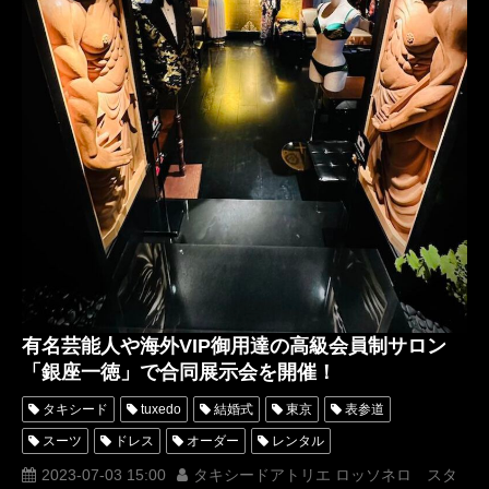
WomensTuxedo
有名芸能人や海外VIP御用達の高級会員制サロン
「銀座一徳」で合同展示会を開催！
タキシード
tuxedo
結婚式
東京
表参道
スーツ
ドレス
オーダー
レンタル
オーダータキシード
レンタルタキシード
ロッソネロ
2023-07-03 15:00
タキシードアトリエ ロッソネロ スタ