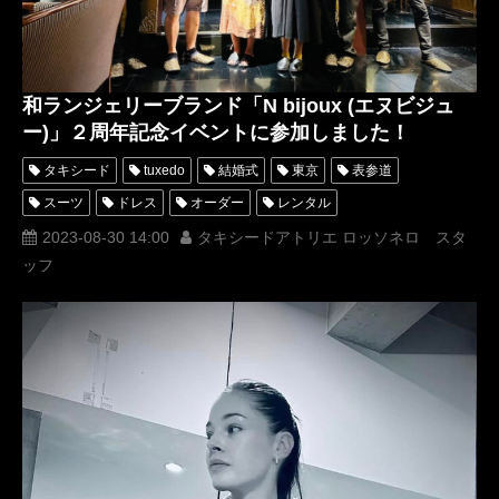
和ランジェリーブランド「N bijoux (エヌビジュ
ー)」２周年記念イベントに参加しました！
タキシード
tuxedo
結婚式
東京
表参道
スーツ
ドレス
オーダー
レンタル
オーダータキシード
レンタルタキシード
ロッソネロ
2023-08-30 14:00
タキシードアトリエ ロッソネロ スタ
ッフ
人気
MUNETAKAYOKOYAMA
購入
西陣織
2周年
西陣織タキシード
設立記念パーティー
名古屋
オーダータキシード東京
オーダータキシード名古屋
新郎衣装
レンタルタキシード東京
レンタルタキシード名古屋
横浜
ROSSONERO
タキシードオーダー東京
タキシードレンタル東京
タキシード靴
青山
オーダータキシード横浜
レンタルタキシード横浜
銀座一徳
Nbijoux