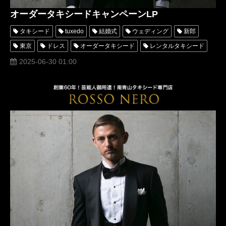
オーダータキシードキャンペーンLP
タキシード
tuxedo
結婚式
ウェディング
新郎
東京
ドレス
オーダータキシード
レンタルタキシード
高級
格安
口コミ
オーダースーツ
名古屋
横浜
2025-06-30 01:00
安い
成人式