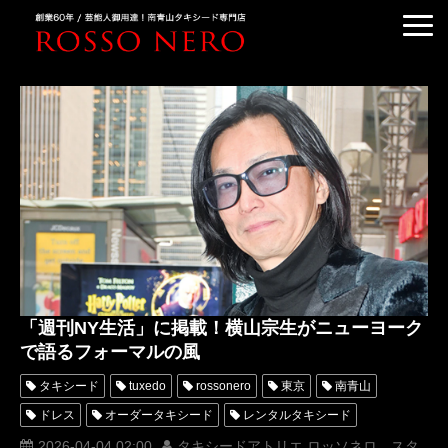
TUXEDO ORDER
TUXEDO RENTAL
TUXEDO RANKING
KIMONO DRESS
CUSTOMER'S VOICE
COLUMN &BLOG
ABOUT US
「週刊NY生活」に掲載！横山宗生がニューヨーク
ACCESS
で語るフォーマルの風
タキシード
tuxedo
rossonero
東京
南青山
ドレス
オーダータキシード
レンタルタキシード
MUNETAKAYOKOYAMA
タキシードアトリエ ロッソネロ
2026-04-04 02:00
タキシードアトリエ ロッソネロ スタ