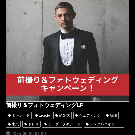
前撮り＆フォトウェディングLP
タキシード
tuxedo
結婚式
ウェディング
新郎
東京
ドレス
オーダータキシード
レンタルタキシード
パーティー
高級
格安
口コミ
オーダースーツ
2025-06-30 01:00