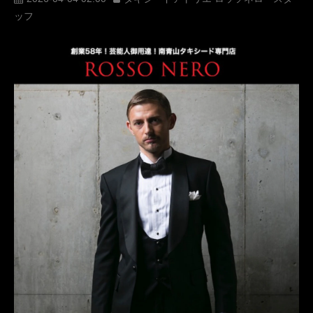
ッフ
オーダータキシード東京
レンタルタキシード東京
着物ドレス
ファッションショー
NY
MaisonMUNETAKAYOKOYAMA
週刊NY生活
ニューヨーク
マンハッタン
キモノドレス