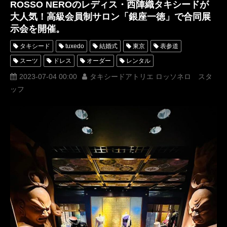
ROSSO NEROのレディス・西陣織タキシードが
大人気！高級会員制サロン「銀座一徳」で合同展
示会を開催。
タキシード
tuxedo
結婚式
東京
表参道
スーツ
ドレス
オーダー
レンタル
オーダータキシード
レンタルタキシード
ロッソネロ
2023-07-04 00:00
タキシードアトリエ ロッソネロ スタ
ッフ
人気
横山宗生
MUNETAKAYOKOYAMA
購入
西陣織
レディース
西陣織タキシード
名古屋
オーダータキシード東京
オーダータキシード名古屋
新郎衣装
レンタルタキシード東京
レンタルタキシード名古屋
横浜
ROSSONERO
タキシードオーダー東京
タキシードレンタル東京
タキシード靴
青山
レディースタキシード
オーダータキシード横浜
レンタルタキシード横浜
銀座一徳
Nbijoux
エヌビジュー
和ランジェリー
RAVISSANTSEEMORE
季縁
京都西陣織