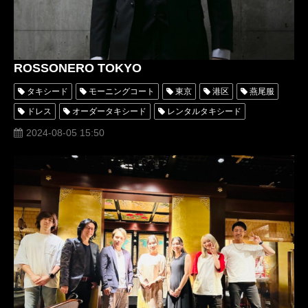
ROSSONERO TOKYO
タキシード
モーニングコート
東京
港区
燕尾服
ドレス
オーダータキシード
レンタルタキシード
おしゃれ
高級
格安
ラグジュアリー
専門店
2024-08-05 15:50
名古屋
着物
横浜
リメイク
安い
タキシード靴
青山
ミラノコレクション
おすすめ
ショップの選び方
値段
オーダーメイドタキシード