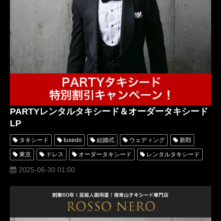
PARTYレンタルタキシード＆オーダータキシード
LP
タキシード
tuxedo
結婚式
ウェディング
新郎
東京
ドレス
オーダータキシード
レンタルタキシード
パーティー
高級
格安
口コミ
オーダースーツ
2025-06-30 01:00
名古屋
横浜
安い
ブラックタイ
PARTY
blacktie