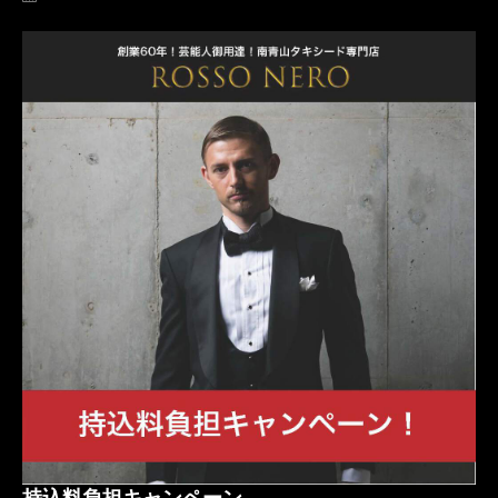
名古屋
横浜
キャンペーン
安い
ブラックタイ
PARTY
フォトウェディング
割引
blacktie
持込料負担キャンペーン