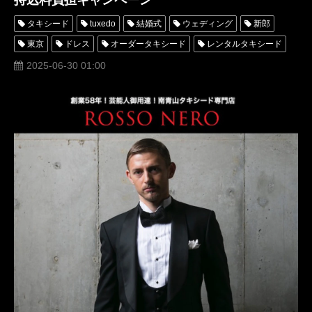
タキシード
tuxedo
結婚式
ウェディング
新郎
東京
ドレス
オーダータキシード
レンタルタキシード
パーティー
高級
格安
口コミ
オーダースーツ
2025-06-30 01:00
名古屋
横浜
持込料負担
キャンペーン
安い
ブラックタイ
PARTY
フォトウェディング
割引
blacktie