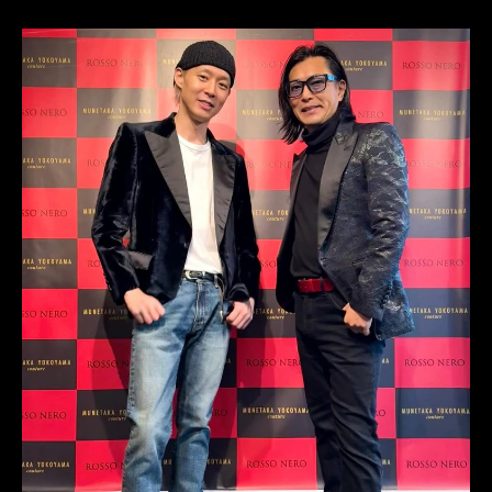
藤井風
サカナクション
HANA
XG
怪獣
MusicAwardsJapan
ミュージックアワードジャパン