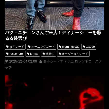
パク・ユチョンさんご来店！ディナーショーを彩
る衣装選び
タキシード
モーニングコート
morningcoat
tuxedo
rossonero
formal
南青山
オーダータキシード
レンタルタキシード
衣装
MUNETAKAYOKOYAMA
2025-12-04 02:00
タキシードアトリエ ロッソネロ スタ
ッフ
Tuxedo Atelier ROSSO NERO
オーダータキシード東京
タキシードアトリエロッソネロ
レンタルタキシード東京
タキシード東京
東方神起
パクユチョン
ディナーショー
parkyuchyn