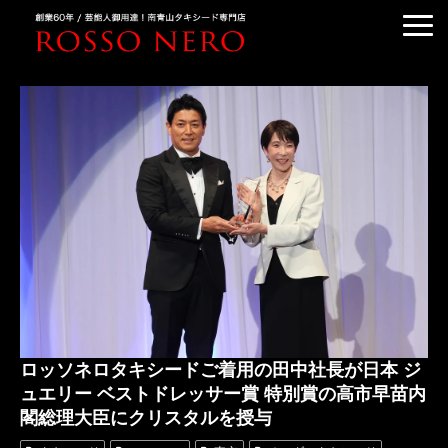
TUXEDO ORDER
TUXEDO RENTAL
TUXEDO RANKING
KIMONO DRESS
CUSTOMER'S VOICE
COLUMN &BLOG
ABOUT US
ACCESS
ロッソネロタキシードご着用の田中社長が日本 ジ
ュエリー ベストドレッサー賞 特別賞の高市早苗内
閣総理大臣にクリスタルを授与