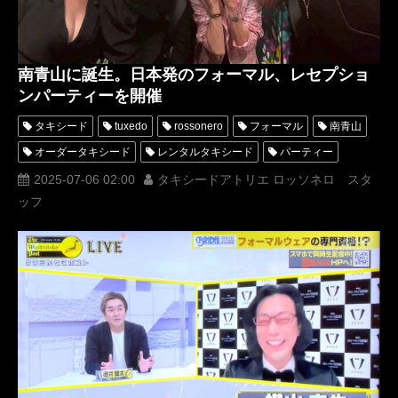
南青山に誕生。日本発のフォーマル、レセプショ
ンパーティーを開催
タキシード
tuxedo
rossonero
フォーマル
南青山
オーダータキシード
レンタルタキシード
パーティー
ラグジュアリー
MUNETAKAYOKOYAMA
西陣織
2025-07-06 02:00
タキシードアトリエ ロッソネロ スタ
ッフ
Tuxedo Atelier ROSSO NERO
オーダータキシード東京
タキシードアトリエロッソネロ
レンタルタキシード東京
タキシード東京
party
着物タキシード
着物ドレス
KENZO
MaisonMUNETAKAYOKOYAMA
波多晋