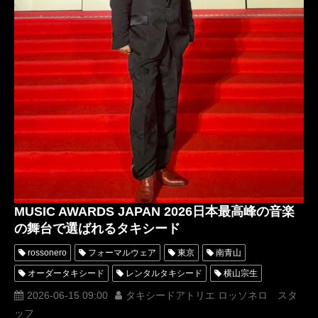
MUSIC AWARDS JAPAN 2026日本最高峰の音楽
の舞台で選ばれるタキシード
rossonero
フォーマルウェア
東京
南青山
オーダータキシード
レンタルタキシード
横山宗生
授賞式
レッドカーペット
タキシードアトリエロッソネロ
2026-06-15 09:00
タキシードアトリエ ロッソネロ スタ
ッフ
MunetakaYokoyama
MaisonMUNETAKAYOKOYAMA
2026