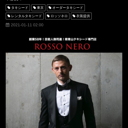
タキシード
東京
オーダータキシード
レンタルタキシード
ロッソネロ
衣装提供
タキシードアトリエロッソネロ
芸能人
玉城裕規
2021-01-11 02:00