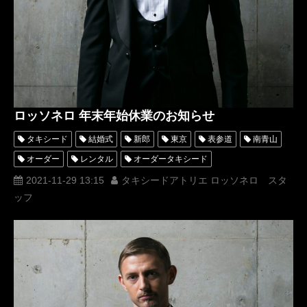
ロッソネロ 年末年始休業のお知らせ
タキシード
結婚式
新郎
東京
表参道
南青山
オーダー
レンタル
オーダータキシード
レンタルタキシード
ロッソネロ
蝶ネクタイ
格安
2021-11-29 13:15
タキシードアトリエ ロッソネロ スタ
ッフ
シャツ
ベスト
チーフ
名古屋
Tuxedo Atelier ROSSO NERO
オーダータキシード東京
タキシードアトリエロッソネロ
タキシード東京
タキシード購入
年末年始休業
年末年始休業のお知らせ