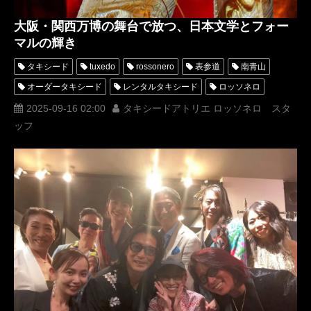
大阪・関西万博の舞台で放つ、日本文学とフォー
マルの輝き
タキシード
tuxedo
rossonero
表参道
南青山
オーダータキシード
レンタルタキシード
ロッソネロ
横山宗生
MUNETAKAYOKOYAMA
2025-09-16 02:00
タキシードアトリエ ロッソネロ スタ
ッフ
Tuxedo Atelier ROSSO NERO
タキシードアトリエロッソネロ
レンタルタキシード東京
タキシード東京
着物ドレス
ダイアモンドユカイ
ファッションショー
タキシードドレス
キモノドレス
波多晋
大阪・関西万博
関野早也香
Expo2025大阪・関西万博FestivalStation