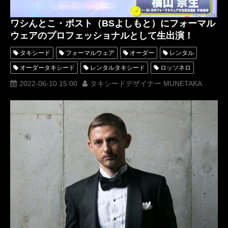
ワシんとこ・ポスト（BSよしもと）にフォーマル
ウェアのプロフェッショナルとして生出演！
タキシード
フォーマルウェア
オーダー
レンタル
オーダータキシード
レンタルタキシード
ロッソネロ
理事長
オーダータキシード東京
2022-06-10 15:00
タキシードデザイナー MUNETAKA
タキシードアトリエロッソネロ
レンタルタキシード東京
タキシードオーダー東京
タキシードレンタル東京
BSよしもと
ワシんとこポスト
平成ノブシコブシ
徳井健太
フォーマルウェア検定