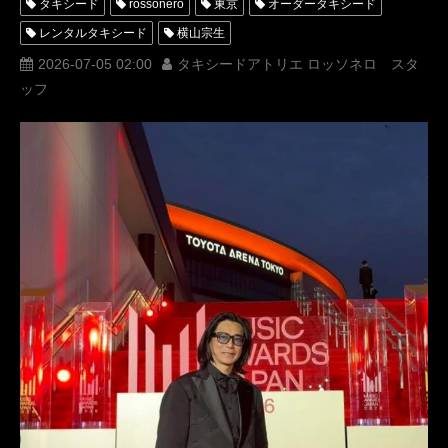
タキシード
rossonero
東京
オーダータキシード
レンタルタキシード
横山宗生
タキシードアトリエロッソネロ
堂本光一
浜辺美波
2026-07-05 02:00
タキシードアトリエ ロッソネロ スタ
ッフ
MaisonMUNETAKAYOKOYAMA
高市早苗
日本ジュエリーベストドレッサー賞
前田敦子
松本まりか
高岡早紀
田中岳志
2026