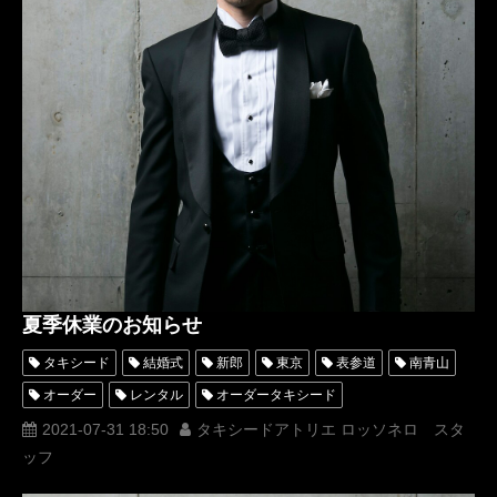
夏季休業のお知らせ
タキシード
結婚式
新郎
東京
表参道
南青山
オーダー
レンタル
オーダータキシード
レンタルタキシード
ロッソネロ
蝶ネクタイ
格安
2021-07-31 18:50
タキシードアトリエ ロッソネロ スタ
ッフ
シャツ
ベスト
チーフ
名古屋
Tuxedo Atelier ROSSO NERO
オーダータキシード東京