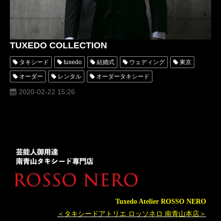
TUXEDO COLLECTION
タキシード
tuxedo
結婚式
ウェディング
東京
オーダー
レンタル
オーダータキシード
レンタルタキシード
ロッソネロ
デザイナー
横山宗生
2020-02-22 15:26
MUNETAKAYOKOYAMA
オーダータキシード東京
オーダータキシード名古屋
新郎衣装
タキシードアトリエロッソネロ
タキシード種類
タキシードコレクション
レンタルタキシード東京
タキシードオーダー
タキシードレンタル
リメイク
おすすめ
値段
オーダーメイドタキシード
オーダータキシードショップの選び方
Tuxedo Atelier ROSSO NERO
＜タキシードアトリエ ロッソネロ 南青山本店＞