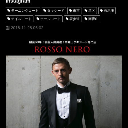
Instagram
モーニングコート
タキシード
東京
港区
燕尾服
テイルコート
テールコート
表参道
南青山
オーダー
レンタル
オーダータキシード
2018-11-28 06:02
レンタルタキシード
ロッソネロ
高級
格安
モーニング
SNS
instagram
インスタグラム
大阪
名古屋
横浜
リメイク
安い
おすすめ
値段