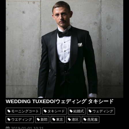
オーダータキシード名古屋
レンタルタキシード東京
レンタルタキシード名古屋
リメイク
安い
007
青山
おすすめ
値段
WEDDING TUXEDO/ウェディング タキシード
モーニングコート
タキシード
結婚式
ウェディング
ウエディング
新郎
東京
港区
燕尾服
テールコート
表参道
南青山
ディレクターズスーツ
2019-01-01 10:21