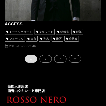
ACCESS
モーニングコート
タキシード
結婚式
新郎
フォーマル
東京
列席
港区
燕尾服
テールコート
表参道
南青山
スーツ
オーダー
2018-10-06 23:46
レンタル
オーダータキシード
レンタルタキシード
1
2
>
>>
パーティー
ロッソネロ
人気
クチコミ
おしゃれ
格安
アクセス
munetakayokoyama
名古屋
オーダータキシード東京
オーダータキシード 名古屋
レンタルタキシード東京
レンタルタキシード名古屋
横浜
リメイク
安い
タキシードオーダー東京
タキシードレンタル東京
青山
おすすめ
値段
オーダーメイドタキシード
オーダータキシードショップの選び方