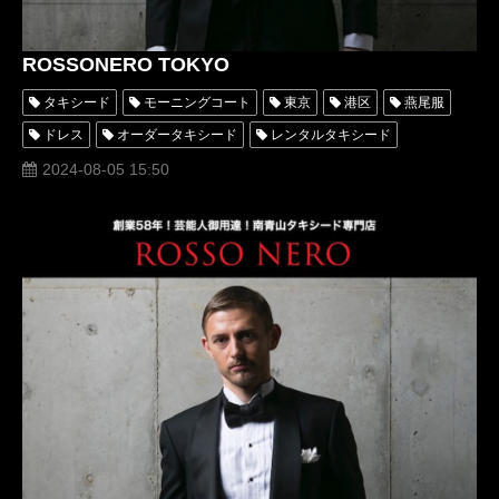
ROSSONERO TOKYO
タキシード
モーニングコート
東京
港区
燕尾服
ドレス
オーダータキシード
レンタルタキシード
おしゃれ
高級
格安
ラグジュアリー
専門店
2024-08-05 15:50
名古屋
着物
横浜
リメイク
安い
タキシード靴
青山
ミラノコレクション
おすすめ
ショップの選び方
値段
オーダーメイドタキシード