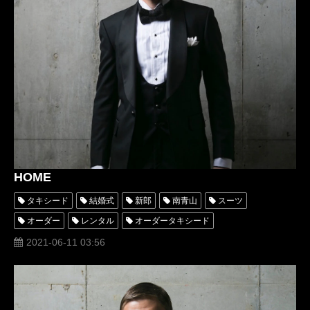
HOME
タキシード
結婚式
新郎
南青山
スーツ
オーダー
レンタル
オーダータキシード
レンタルタキシード
格安
イブニングドレス
衣装
2021-06-11 03:56
購入
オペラパンプス
西陣織
eveningdress
エナメルシューズ
tuxedos
オーダータキシード東京
オーダータキシード名古屋
新郎衣装