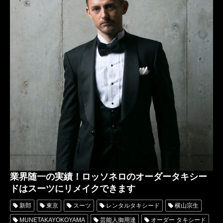
レンタルタキシード東京
レンタルタキシード名古屋
横浜
christianroland
クリスチャンローランド
キャンペーン
タキシードオーダー
タキシードレンタル
リメイク
安い
007
タキシードオーダー東京
タキシードレンタル東京
タキシード靴
タキシードシューズ
エナメル靴
青山
タキシードオーダー名古屋
タキシードレンタル名古屋
正統派
ダニエルクレイグ
埼玉
神奈川
関東
ミラノコレクション
MILANOFASHIONWEEK
着物ドレス
おすすめ
ショップの選び方
値段
オーダーメイドタキシード
お色直しドレス
パーティードレス
DRESS
タキシードドレス
業界随一の実績！ロッソネロのオーダータキシー
ドはスーツにリメイクできます
新郎
東京
スーツ
レンタルタキシード
横山宗生
MUNETAKAYOKOYAMA
芸能人御用達
オーダー タキシード