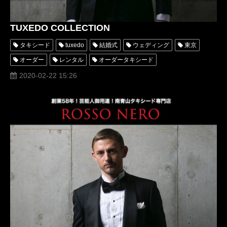
TUXEDO COLLECTION
タキシード
tuxedo
結婚式
ウェディング
東京
オーダー
レンタル
オーダータキシード
レンタルタキシード
ロッソネロ
デザイナー
横山宗生
2020-02-22 15:26
MUNETAKAYOKOYAMA
オーダータキシード東京
オーダータキシード名古屋
新郎衣装
タキシードアトリエロッソネロ
タキシード種類
タキシードコレクション
レンタルタキシード東京
タキシードオーダー
タキシードレンタル
リメイク
おすすめ
値段
オーダーメイドタキシード
オーダータキシードショップの選び方