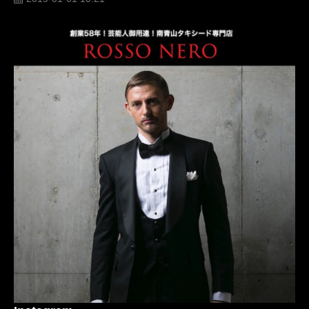
スーツ
オーダー
レンタル
レンタルタキシード
ロッソネロ
フロックコート
ロングタキシード
人気
クチコミ
高級
格安
衣装
お洒落
格好いい
オーダー タキシード
ネイビー
ブラック
ホワイト
購入
名古屋
オーダータキシード東京
オーダータキシード名古屋
リメイク
タキシードオーダー東京
タキシードレンタル東京
青山
おすすめ
値段