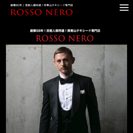
TUXEDO ORDER
TUXEDO RENTAL
TUXEDO RANKING
KIMONO DRESS
CUSTOMER'S VOICE
COLUMN &BLOG
ABOUT US
ACCESS