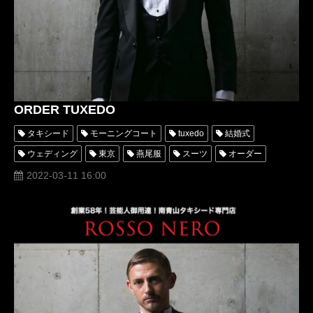
ORDER TUXEDO
タキシード
モーニングコート
tuxedo
結婚式
ウェディング
東京
燕尾服
スーツ
オーダー
レンタル
オーダータキシード
レンタルタキシード
人気
2022-03-11 16:00
おしゃれ
格安
購入
名古屋
新郎衣装
横浜
タキシードオーダー
タキシードレンタル
リメイク
安い
タキシード靴
青山
おすすめ
オーダーメイドタキシード