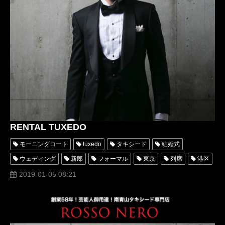
RENTAL TUXEDO
モーニングコート
tuxedo
タキシード
結婚式
ウェディング
新郎
フォーマル
東京
列席
港区
燕尾服
テイルコート
テールコート
表参道
南青山
2019-01-05 08:21
ディレクターズスーツ
スーツ
オーダー
レンタル
オーダータキシード
レンタルタキシード
パーティー
人気
高級
格安
衣装
オーダータキシード東京