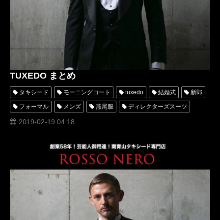
TUXEDO まとめ
タキシード
モーニングコート
tuxedo
結婚式
新郎
フォーマル
メンズ
燕尾服
ディレクターズスーツ
スーツ
オーダー
オーダータキシード
2019-02-19 04:18
レンタルタキシード
衣装
購入
tuxedos
レンタルタキシード東京
christianroland
クリスチャンローランド
リメイク
タキシードオーダー東京
タキシードレンタル東京
christianrolandクリスチャンローランド
おすすめ
値段