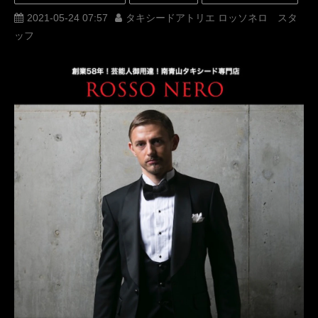
MUNETAKA
ジャケット
名古屋
新郎衣装
2021-05-24 07:57
タキシードアトリエ ロッソネロ スタ
ッフ
結婚式準備
ROSSONERO
タキシード購入
リメイク
普段使い