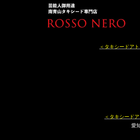
＜タキシードアト
＜タキシードア
愛知