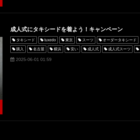
成人式にタキシードを着よう！キャンペーン
タキシード
tuxedo
東京
スーツ
オーダータキシード
購入
名古屋
横浜
安い
成人式
成人式スーツ
レディースタキシード
女性
男性
suit
2025
2024
2025-06-01 01:59