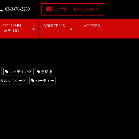
03-3470-3250
ご予約・お問い合わせ
COLUMN
ABOUT US
ACCESS
&BLOG
ウェディング
燕尾服
タルタキシード
パーティー
レディース
安い
成人式