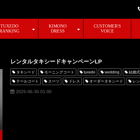
TUXEDO
KIMONO
CUSTOMER'S
RANKING
DRESS
VOICE
レンタルタキシードキャンペーンLP
タキシード
モーニングコート
tuxedo
wedding
結婚式
テールコート
スーツ
ドレス
オーダータキシード
レン
高級
格安
口コミ
シューズ
靴
オーダースーツ
2025-06-30 01:00
PARTY
suit
WEDDING