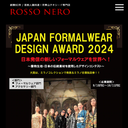
TUXEDO ORDER
TUXEDO RENTAL
TUXEDO RANKING
KIMONO DRESS
CUSTOMER'S VOICE
COLUMN &BLOG
ABOUT US
ACCESS