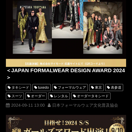
＜JAPAN FORMALWEAR DESIGN AWARD 2024
＞
タキシード
tuxedo
フォーマルウェア
東京
表参道
スーツ
オーダー
レンタル
オーダータキシード
レンタルタキシード
ロッソネロ
人気
横山宗生
2024-09-11 13:00
日本フォーマルウェア文化普及協会
MUNETAKAYOKOYAMA
一般社団法人日本フォーマルウェア文化普及協会
購入
JFCA
IKKO
ミスコンテスト
ミスターコンテスト