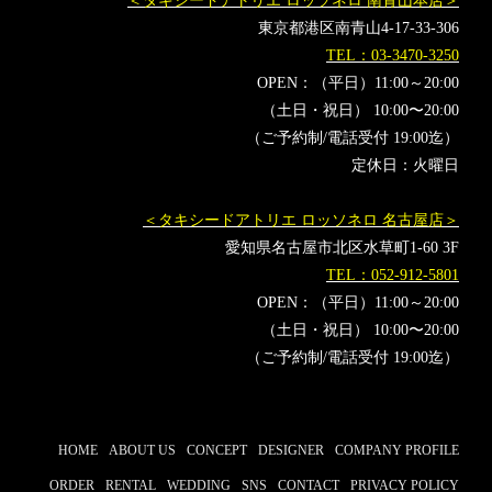
＜タキシードアトリエ ロッソネロ 南青山本店＞
ミスコン
フォーマルウェアコンテスト
観月ありさ
東京都港区南青山4-17-33-306
テリー伊藤
ミラノコレクション
MILANOFASHIONWEEK
TEL：03-3470-3250
楽天ファッションウィーク東京
ランウェイ
2023
OPEN：（平日）11:00～20:00
板野友美
準グランプリ
ミスターコン
（土日・祝日） 10:00〜20:00
（ご予約制/電話受付 19:00迄）
ミラノファッションウィーク
ガールズアワード
楽天
定休日：火曜日
RAKUTEN
＜タキシードアトリエ ロッソネロ 名古屋店＞
愛知県名古屋市北区水草町1-60 3F
TEL：052-912-5801
OPEN：（平日）11:00～20:00
（土日・祝日） 10:00〜20:00
（ご予約制/電話受付 19:00迄）
HOME
ABOUT US
CONCEPT
DESIGNER
COMPANY PROFILE
ORDER
RENTAL
WEDDING
SNS
CONTACT
PRIVACY POLICY