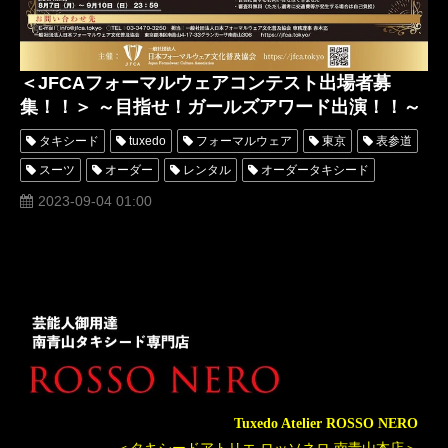
＜JFCAフォーマルウェアコンテスト出場者募
集！！＞ ～目指せ！ガールズアワード出演！！～
タキシード
tuxedo
フォーマルウェア
東京
表参道
スーツ
オーダー
レンタル
オーダータキシード
レンタルタキシード
ロッソネロ
人気
横山宗生
2023-09-04 01:00
MUNETAKAYOKOYAMA
一般社団法人日本フォーマルウェア文化普及協会
購入
JFCA
IKKO
ミスコンテスト
ミスターコンテスト
ミスきもの美女
ミスターきもの美男
ミスタータキシード
ミスイブニングドレス
オーダータキシード東京
新郎衣装
レンタルタキシード東京
當間ローズ
コンテスト
ROSSONERO
モデル
タキシードオーダー東京
Tuxedo Atelier ROSSO NERO
タキシードレンタル東京
タキシード靴
青山
グランプリ