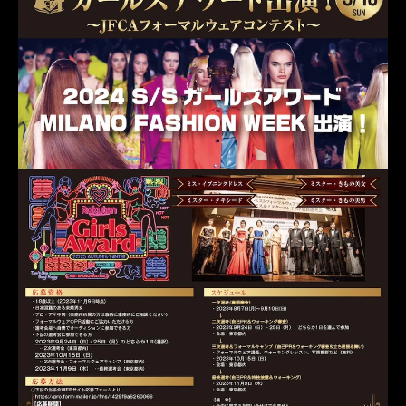
ミスきもの美女
ミスターきもの美男
ミスタータキシード
ミスイブニングドレス
オーダータキシード東京
新郎衣装
レンタルタキシード東京
當間ローズ
コンテスト
ROSSONERO
モデル
タキシードオーダー東京
タキシードレンタル東京
タキシード靴
青山
グランプリ
ミスコン
フォーマルウェアコンテスト
観月ありさ
テリー伊藤
ミラノコレクション
MILANOFASHIONWEEK
楽天ファッションウィーク東京
ランウェイ
2023
板野友美
準グランプリ
ミスターコン
ミラノファッションウィーク
ガールズアワード
楽天
RAKUTEN