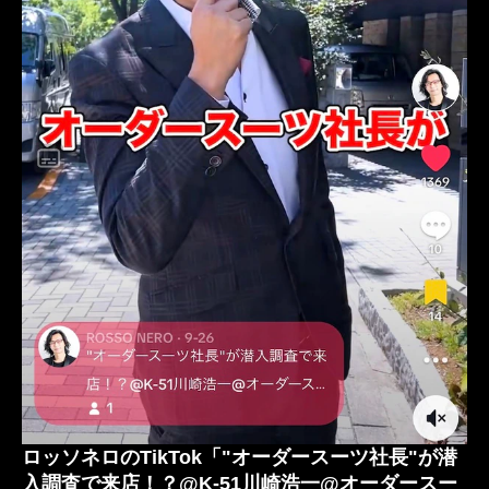
ロッソネロのTikTok「"オーダースーツ社長"が潜
入調査で来店！？@K-51川崎浩一@オーダースー