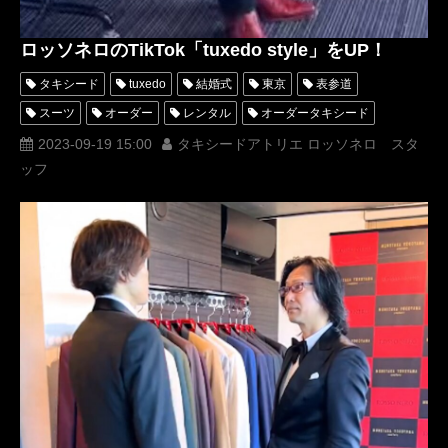
ロッソネロのTikTok「tuxedo style」をUP！
タキシード
tuxedo
結婚式
東京
表参道
スーツ
オーダー
レンタル
オーダータキシード
レンタルタキシード
ロッソネロ
蝶ネクタイ
人気
2023-09-19 15:00
タキシードアトリエ ロッソネロ スタ
ッフ
購入
名古屋
オーダータキシード東京
オーダータキシード名古屋
新郎衣装
レンタルタキシード東京
レンタルタキシード名古屋
横浜
ROSSONERO
タキシードオーダー東京
タキシードレンタル東京
タキシード靴
青山
TikTok
TikToker
オーダータキシード横浜
レンタルタキシード横浜
tuxedostyle
タキシードスタイル