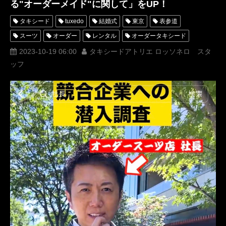
る"オーダーメイド"に関して」をUP！
タキシード
tuxedo
結婚式
東京
表参道
スーツ
オーダー
レンタル
オーダータキシード
レンタルタキシード
ロッソネロ
蝶ネクタイ
人気
2023-10-19 06:00
タキシードアトリエ ロッソネロ スタ
ッフ
横山宗生
購入
オーダースーツ
名古屋
オーダータキシード東京
オーダータキシード名古屋
新郎衣装
レンタルタキシード東京
レンタルタキシード名古屋
横浜
ROSSONERO
タキシードオーダー東京
タキシードレンタル東京
タキシード靴
青山
TikTok
TikToker
オーダータキシード横浜
レンタルタキシード横浜
挙式
MUMNETAKAYOKOYAMA
疑問
解決
お悩み相談
相場
タキシード相場
オーダメイド
オーダータキシード相場