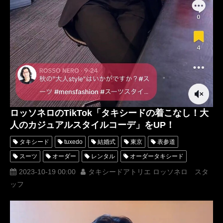
ロッソネロのTikTok「タキシードの着こなし！大
人のカジュアルスタイルコーデ」をUP！
タキシード
tuxedo
結婚式
東京
表参道
スーツ
オーダー
レンタル
オーダータキシード
レンタルタキシード
ロッソネロ
蝶ネクタイ
人気
2023-10-19 00:00
タキシードアトリエ ロッソネロ スタ
ッフ
横山宗生
購入
オーダースーツ
名古屋
オーダータキシード東京
オーダータキシード名古屋
新郎衣装
レンタルタキシード東京