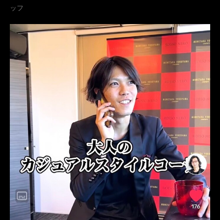
ッフ
横山宗生
購入
コーディネート
オーダースーツ
名古屋
オーダータキシード東京
オーダータキシード名古屋
新郎衣装
レンタルタキシード東京
レンタルタキシード名古屋
横浜
ROSSONERO
タキシードオーダー東京
タキシードレンタル東京
タキシード靴
青山
TikTok
TikToker
オーダータキシード横浜
レンタルタキシード横浜
挙式
MUMNETAKAYOKOYAMA
疑問
解決
お悩み相談