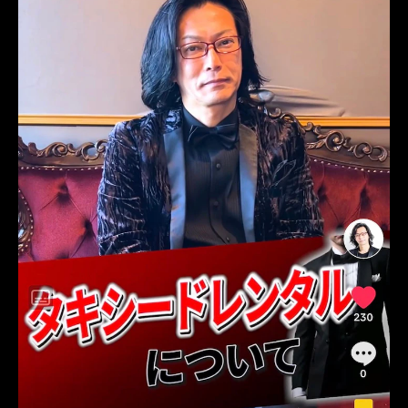
レンタルタキシード名古屋
横浜
ROSSONERO
タキシードオーダー東京
タキシードレンタル東京
タキシード靴
青山
TikTok
TikToker
オーダータキシード横浜
レンタルタキシード横浜
MUMNETAKAYOKOYAMA
大人style