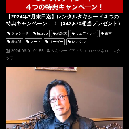
【2024年7月末日迄】レンタルタキシード４つの
特典キャンペーン！！（¥42,570相当プレゼント）
タキシード
tuxedo
結婚式
ウェディング
東京
表参道
スーツ
オーダー
レンタル
オーダータキシード
レンタルタキシード
ロッソネロ
2024-06-01 01:55
タキシードアトリエ ロッソネロ スタ
ッフ
蝶ネクタイ
人気
おしゃれ
格安
横山宗生
MUNETAKAYOKOYAMA
シャツ
ベスト
チーフ
購入
オーダースーツ
tuxedos
名古屋
オーダータキシード東京
オーダータキシード名古屋
新郎衣装
レンタルタキシード東京
レンタルタキシード名古屋
横浜
ROSSONERO
高級カフリンクス
高級タキシードシャツ
タキシードオーダー東京
タキシードレンタル東京
タキシード靴
青山
神奈川
オーダータキシード横浜