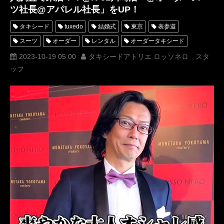
ツ社長@アパレル社長」をUP！
タキシード
tuxedo
結婚式
東京
表参道
スーツ
オーダー
レンタル
オーダータキシード
レンタルタキシード
ロッソネロ
蝶ネクタイ
人気
2023-10-19 05:00
タキシードアトリエ ロッソネロ スタ
ッフ
横山宗生
購入
オーダースーツ
名古屋
オーダータキシード東京
オーダータキシード名古屋
新郎衣装
レンタルタキシード東京
レンタルタキシード名古屋
横浜
ROSSONERO
タキシードオーダー東京
タキシードレンタル東京
タキシード靴
青山
TikTok
TikToker
オーダータキシード横浜
レンタルタキシード横浜
挙式
MUMNETAKAYOKOYAMA
疑問
解決
お悩み相談
オーダースーツ社長
川崎浩一
潜入調査
アパレル社長