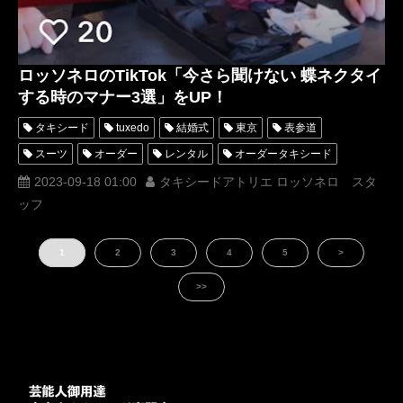
ロッソネロのTikTok「今さら聞けない 蝶ネクタイ
する時のマナー3選」をUP！
タキシード
tuxedo
結婚式
東京
表参道
スーツ
オーダー
レンタル
オーダータキシード
レンタルタキシード
ロッソネロ
蝶ネクタイ
人気
2023-09-18 01:00
タキシードアトリエ ロッソネロ スタ
ッフ
購入
名古屋
オーダータキシード東京
オーダータキシード名古屋
新郎衣装
1
2
3
4
5
>
レンタルタキシード東京
レンタルタキシード名古屋
横浜
ROSSONERO
タキシードオーダー東京
>>
タキシードレンタル東京
タキシード靴
青山
TikTok
TikToker
オーダータキシード横浜
レンタルタキシード横浜