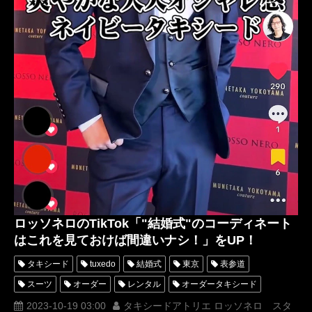
ロッソネロのTikTok「"結婚式"のコーディネート
はこれを見ておけば間違いナシ！」をUP！
タキシード
tuxedo
結婚式
東京
表参道
スーツ
オーダー
レンタル
オーダータキシード
レンタルタキシード
ロッソネロ
蝶ネクタイ
人気
2023-10-19 03:00
タキシードアトリエ ロッソネロ スタ