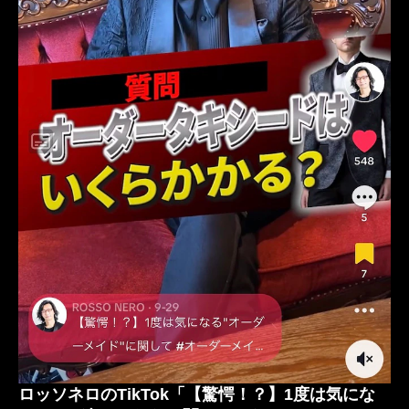
レンタルタキシード横浜
TuxedoAtelierROSSONERO
ロッソネロのTikTok「【驚愕！？】1度は気にな