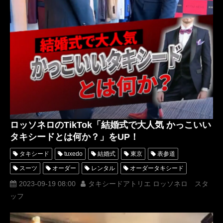
ロッソネロのTikTok「結婚式で大人気 かっこいい
タキシードとは何か？」をUP！
タキシード
tuxedo
結婚式
東京
表参道
スーツ
オーダー
レンタル
オーダータキシード
レンタルタキシード
ロッソネロ
蝶ネクタイ
人気
2023-09-19 08:00
タキシードアトリエ ロッソネロ スタ
ッフ
購入
名古屋
オーダータキシード東京
オーダータキシード名古屋
新郎衣装