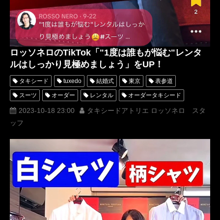
ロッソネロのTikTok「"1度は誰もが悩む"レンタ
ルはしっかり見極めましょう」をUP！
タキシード
tuxedo
結婚式
東京
表参道
スーツ
オーダー
レンタル
オーダータキシード
レンタルタキシード
ロッソネロ
蝶ネクタイ
人気
2023-10-18 23:00
タキシードアトリエ ロッソネロ スタ
ッフ
横山宗生
購入
名古屋
オーダータキシード東京
オーダータキシード名古屋
新郎衣装
レンタルタキシード東京
レンタルタキシード名古屋
横浜
ROSSONERO
タキシードオーダー東京
タキシードレンタル東京
タキシード靴
青山
TikTok
TikToker
オーダータキシード横浜
レンタルタキシード横浜
MUMNETAKAYOKOYAMA
疑問
解決
お悩み相談