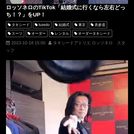
ロッソネロのTikTok「結婚式に行くなら左右どっ
ち！？」をUP！
タキシード
tuxedo
結婚式
東京
表参道
スーツ
オーダー
レンタル
オーダータキシード
レンタルタキシード
ロッソネロ
蝶ネクタイ
人気
2023-10-18 15:00
タキシードアトリエ ロッソネロ スタ
ッフ
横山宗生
購入
名古屋
オーダータキシード東京
オーダータキシード名古屋
新郎衣装
レンタルタキシード東京
レンタルタキシード名古屋
横浜
ROSSONERO
タキシードオーダー東京
タキシードレンタル東京
タキシード靴
青山
TikTok
TikToker
オーダータキシード横浜
レンタルタキシード横浜
MUMNETAKAYOKOYAMA