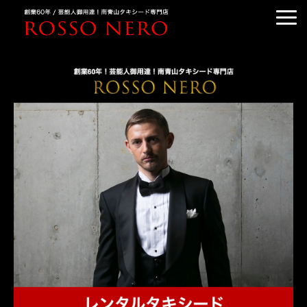
TUXEDO ORDER
TUXEDO RENTAL
TUXEDO RANKING
KIMONO DRESS
CUSTOMER'S VOICE
COLUMN &BLOG
ABOUT US
ACCESS