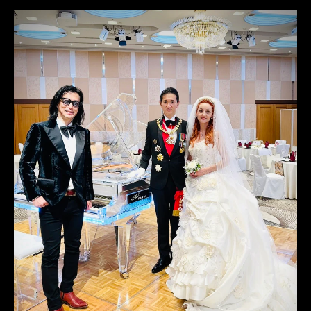
名古屋
オーダータキシード東京
オーダータキシード名古屋
新郎衣装
レンタルタキシード東京
レンタルタキシード名古屋
横浜
ROSSONERO
タキシードオーダー東京
タキシードレンタル東京
タキシード靴
青山
神奈川
オーダータキシード横浜
レンタルタキシード横浜
新郎タキシード
新郎人気
成澤俊輔
落合陽一
有賀明美