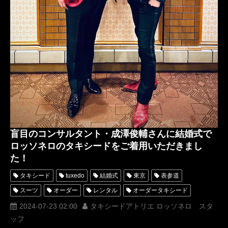
盲目のコンサルタント・成澤俊輔さんに結婚式で
ロッソネロのタキシードをご着用いただきまし
た！
タキシード
tuxedo
結婚式
東京
表参道
スーツ
オーダー
レンタル
オーダータキシード
レンタルタキシード
ロッソネロ
人気
横山宗生
2024-07-23 02:00
タキシードアトリエ ロッソネロ スタ
ッフ
MUNETAKAYOKOYAMA
購入
ホワイトタキシード