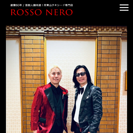
TUXEDO ORDER
TUXEDO RENTAL
TUXEDO RANKING
KIMONO DRESS
CUSTOMER'S VOICE
COLUMN &BLOG
ABOUT US
ACCESS