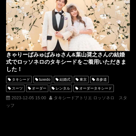
タキシード靴
青山
神奈川
オーダータキシード横浜
レンタルタキシード横浜
張紫諾
新郎タキシード
新郎人気
加藤直之
Ms Grand Universe
きゃりーぱみゅぱみゅさん&葉山奨之さんの結婚
式でロッソネロのタキシードをご着用いただきま
した！
タキシード
tuxedo
結婚式
東京
表参道
スーツ
オーダー
レンタル
オーダータキシード
レンタルタキシード
ロッソネロ
人気
横山宗生
2023-12-05 15:00
タキシードアトリエ ロッソネロ スタ
ッフ
MUNETAKAYOKOYAMA
購入
名古屋
オーダータキシード東京
オーダータキシード名古屋
新郎衣装
レンタルタキシード東京
レンタルタキシード名古屋
横浜
ROSSONERO