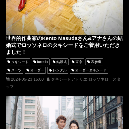
世界的作曲家のKento Masudaさん&アナさんの結
婚式でロッソネロのタキシードをご着用いただき
ました！
タキシード
tuxedo
結婚式
東京
表参道
スーツ
オーダー
レンタル
オーダータキシード
レンタルタキシード
ロッソネロ
人気
横山宗生
2024-05-23 15:00
タキシードアトリエ ロッソネロ スタ
ッフ
MUNETAKAYOKOYAMA
購入
グラミー賞
ホワイトタキシード
名古屋
オーダータキシード東京
オーダータキシード名古屋
新郎衣装
レンタルタキシード東京
レンタルタキシード名古屋
横浜
ROSSONERO
タキシードオーダー東京
タキシードレンタル東京
タキシード靴
青山
神奈川