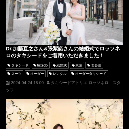
増田顕人
オーダータキシード横浜
レンタルタキシード横浜
ミラノファッションウィーク
新郎タキシード
新郎人気
KentoMasuda
フォーマルウェアデザイナー
アリーナ・アナ
増田アリーナ・アナ
KAWAIピアノ
Dr.加藤直之さん&張紫諾さんの結婚式でロッソネ
ロのタキシードをご着用いただきました！
タキシード
tuxedo
結婚式
東京
表参道
スーツ
オーダー
レンタル
オーダータキシード
レンタルタキシード
ロッソネロ
人気
横山宗生
2024-04-24 15:00
タキシードアトリエ ロッソネロ スタ
ッフ
MUNETAKAYOKOYAMA
購入
ホワイトタキシード
名古屋
オーダータキシード東京
オーダータキシード名古屋
新郎衣装
レンタルタキシード東京
レンタルタキシード名古屋
横浜
ROSSONERO
タキシードオーダー東京
タキシードレンタル東京