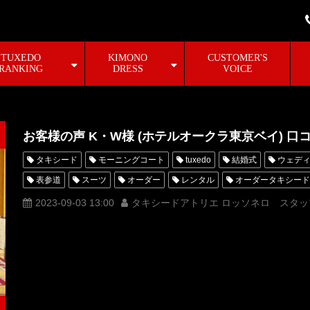
TUXEDO
KIMONO
CUSTOMER'S
RANKING
DRESS
VOICE
お客様の声 K・W様 (ホテルオークラ東京ベイ) 口
タキシード
モーニングコート
tuxedo
結婚式
ウェデ
表参道
スーツ
オーダー
レンタル
オーダータキシード
ロッソネロ
人気
クチコミ
横山宗生
MUNETAKAYOK
2023-09-03 13:00
タキシードアトリエ ロッソネロ スタッ
お客様の声
名古屋
オーダータキシード東京
オーダータキ
レンタルタキシード東京
レンタルタキシード名古屋
横浜
ホテルオークラ東京ベイ
タキシードオーダー東京
タキシードレ
青山
神奈川
オーダータキシード横浜
レンタルタキシード