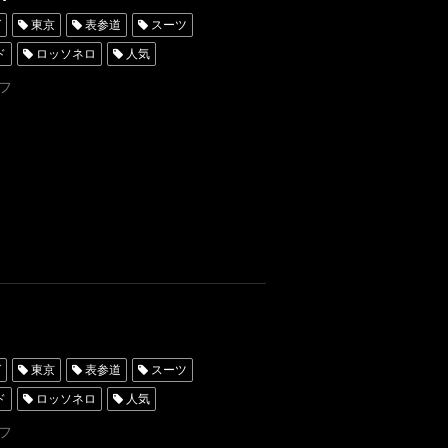
グ
東京
表参道
スーツ
ド
ロッソネロ
人気
ータキシード東京
フ
レンタルタキシード名古屋
ンタル東京
タキシード靴
横浜
挙式
京ディズニーランド(R)
グ
東京
表参道
スーツ
ド
ロッソネロ
人気
ータキシード東京
フ