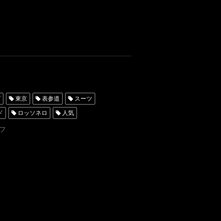
横浜
アーヴェリール迎賓館
グ
東京
表参道
スーツ
ド
ロッソネロ
人気
ータキシード東京
フ
レンタルタキシード名古屋
京
タキシードレンタル東京
ンタルタキシード横浜
挙式