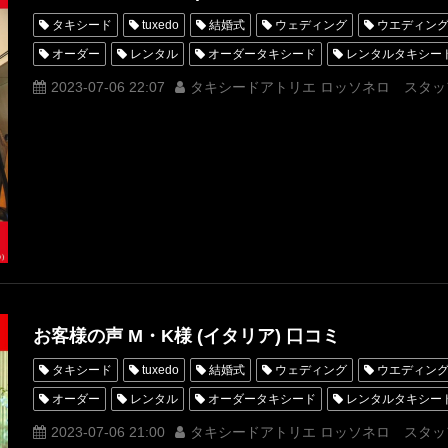
タキシード
tuxedo
結婚式
ウェディング
ウエディン
オーダー
レンタル
オーダータキシード
レンタルタキシー
クチコミ
口コミ
購入
お客様の声
名古屋
オーダ
2023-07-06 22:07
タキシードアトリエ ロッソネロ スタッ
オーダータキシード名古屋
新郎衣装
レンタルタキシード東京
横浜
ROSSONERO
タキシードオーダー東京
タキシードレ
青山
神奈川
オーダータキシード横浜
レンタルタキシード
ディズニーアンバサダーホテル
東京ディズニーリゾート(R)
東
東京ディズニーシー(R)
TDR
TDL
TDS
お客様の声 M・K様 (イタリア) 口コミ
タキシード
tuxedo
結婚式
ウェディング
ウエディン
オーダー
レンタル
オーダータキシード
レンタルタキシー
クチコミ
口コミ
購入
お客様の声
名古屋
オーダ
2023-07-06 21:00
タキシードアトリエ ロッソネロ スタッ