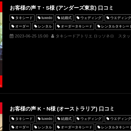
お客様の声 T・S様 (アンダーズ東京) 口コミ
タキシード
tuxedo
結婚式
ウェディング
ウエディン
オーダー
レンタル
オーダータキシード
レンタルタキシー
クチコミ
口コミ
購入
お客様の声
名古屋
オーダ
2023-06-25 15:00
タキシードアトリエ ロッソネロ スタッ
オーダータキシード名古屋
新郎衣装
レンタルタキシード東京
横浜
ROSSONERO
アンダーズ東京
タキシードオーダー東
タキシード靴
青山
神奈川
オーダータキシード横浜
レ
お客様の声 K・N様 (オーストラリア) 口コミ
タキシード
tuxedo
結婚式
ウェディング
ウエディン
オーダー
レンタル
オーダータキシード
レンタルタキシー