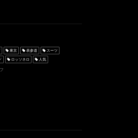
グ
東京
表参道
スーツ
ド
ロッソネロ
人気
ータキシード東京
フ
レンタルタキシード名古屋
ンタル東京
タキシード靴
横浜
挙式
クルーズ