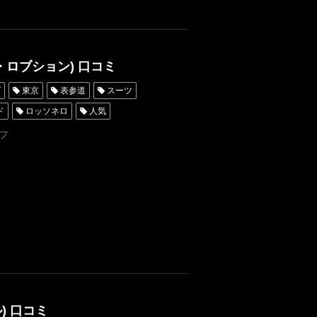
・ロブション) 口コミ
グ
東京
表参道
スーツ
ド
ロッソネロ
人気
ータキシード東京
フ
レンタルタキシード名古屋
ンタル東京
タキシード靴
横浜
挙式
寿ガーデンプレイス
) 口コミ