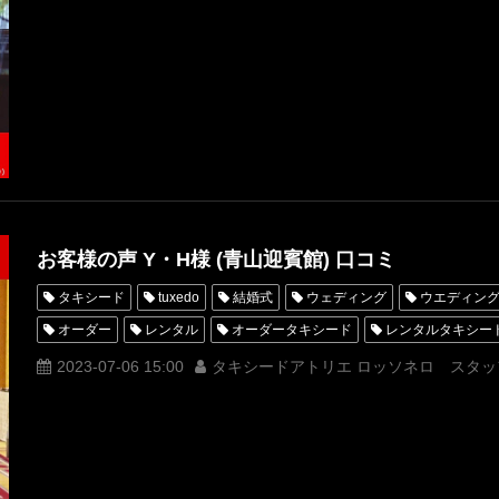
オーダータキシード名古屋
新郎衣装
レンタルタキシード東京
横浜
ROSSONERO
タキシードオーダー東京
タキシードレ
青山
神奈川
イタリア
オーダータキシード横浜
レンタ
海外挙式
海外ウェディング
お客様の声 Y・H様 (青山迎賓館) 口コミ
タキシード
tuxedo
結婚式
ウェディング
ウエディン
オーダー
レンタル
オーダータキシード
レンタルタキシー
クチコミ
口コミ
購入
お客様の声
名古屋
オーダ
2023-07-06 15:00
タキシードアトリエ ロッソネロ スタッ
オーダータキシード名古屋
新郎衣装
レンタルタキシード東京
横浜
ROSSONERO
青山迎賓館
タキシードオーダー東京
タキシード靴
青山
神奈川
オーダータキシード横浜
レ