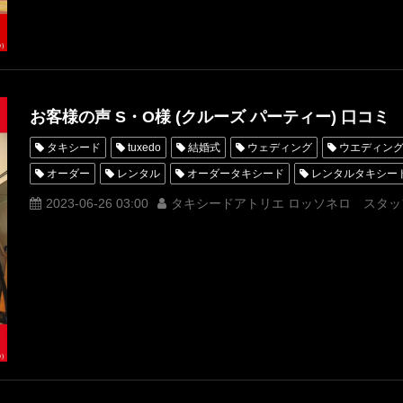
お客様の声 S・O様 (クルーズ パーティー) 口コミ
タキシード
tuxedo
結婚式
ウェディング
ウエディン
オーダー
レンタル
オーダータキシード
レンタルタキシー
クチコミ
口コミ
購入
お客様の声
名古屋
オーダ
2023-06-26 03:00
タキシードアトリエ ロッソネロ スタッ
オーダータキシード名古屋
新郎衣装
レンタルタキシード東京
横浜
ROSSONERO
タキシードオーダー東京
タキシードレ
青山
神奈川
オーダータキシード横浜
レンタルタキシード