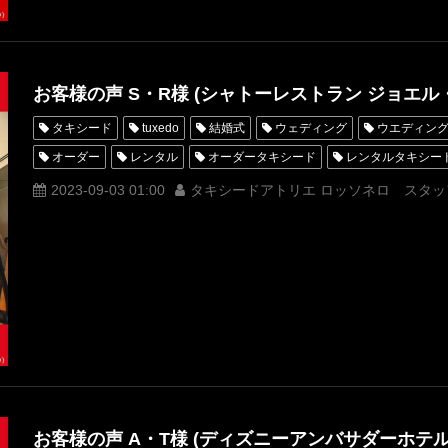
お客様の声 S・R様 (シャトーレストラン ジョエル
タキシード
tuxedo
結婚式
ウェディング
ウエディン
オーダー
レンタル
オーダータキシード
レンタルタキシー
クチコミ
口コミ
購入
お客様の声
名古屋
オーダ
2023-09-03 01:00
タキシードアトリエ ロッソネロ スタッ
オーダータキシード名古屋
新郎衣装
レンタルタキシード東京
横浜
ROSSONERO
タキシードオーダー東京
タキシードレ
青山
恵比寿
オーダータキシード横浜
レンタルタキシード
シャトーレストランジョエルロブション
恵比寿ロブション
恵比
お客様の声 A・T様 (ディズニーアンバサダーホテル