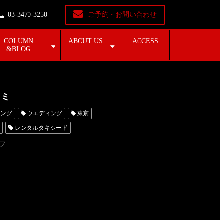
03-3470-3250
ご予約・お問い合わせ
COLUMN
ABOUT US
ACCESS
&BLOG
コミ
ィング
ウエディング
東京
レンタルタキシード
OYAMA
口コミ
購入
フ
シード名古屋
新郎衣装
ROSSONERO
ンタル東京
タキシード靴
横浜
挙式