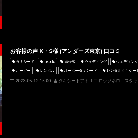
青山
神奈川
オーダータキシード横浜
レンタルタキシード
アーヴェリール迎賓館大宮
お客様の声 K・S様 (アンダーズ東京) 口コミ
タキシード
tuxedo
結婚式
ウェディング
ウエディン
オーダー
レンタル
オーダータキシード
レンタルタキシー
クチコミ
口コミ
購入
お客様の声
名古屋
オーダ
2023-05-12 15:00
タキシードアトリエ ロッソネロ スタッ
オーダータキシード名古屋
新郎衣装
レンタルタキシード東京
横浜
ROSSONERO
アンダーズ東京
タキシードオーダー東
タキシード靴
青山
神奈川
オーダータキシード横浜
レ