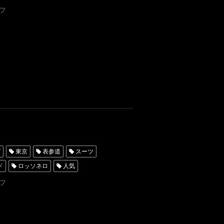
ータキシード東京
フ
レンタルタキシード名古屋
ンタル東京
タキシード靴
横浜
オーストラリア
グ
東京
表参道
スーツ
ド
ロッソネロ
人気
ータキシード東京
フ
レンタルタキシード名古屋
ンタル東京
タキシード靴