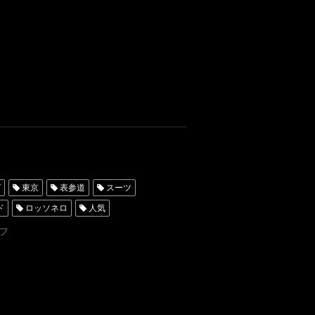
レンタルタキシード名古屋
ンタル東京
タキシード靴
ルタキシード横浜
挙式
グ
東京
表参道
スーツ
ド
ロッソネロ
人気
ータキシード東京
フ
レンタルタキシード名古屋
タキシードレンタル東京
ンタルタキシード横浜
挙式