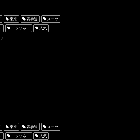
グ
東京
表参道
スーツ
ド
ロッソネロ
人気
ータキシード東京
フ
レンタルタキシード名古屋
京
タキシードレンタル東京
ンタルタキシード横浜
挙式
グ
東京
表参道
スーツ
ド
ロッソネロ
人気