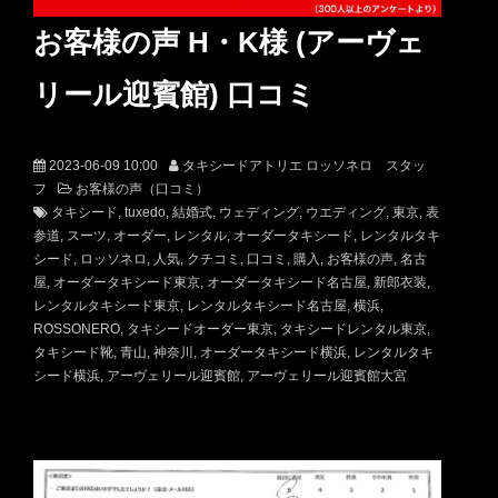
お客様の声 H・K様 (アーヴェ
リール迎賓館) 口コミ
2023-06-09 10:00
タキシードアトリエ ロッソネロ スタッ
フ
お客様の声（口コミ）
タキシード
tuxedo
結婚式
ウェディング
ウエディング
東京
表
参道
スーツ
オーダー
レンタル
オーダータキシード
レンタルタキ
シード
ロッソネロ
人気
クチコミ
口コミ
購入
お客様の声
名古
屋
オーダータキシード東京
オーダータキシード名古屋
新郎衣装
レンタルタキシード東京
レンタルタキシード名古屋
横浜
ROSSONERO
タキシードオーダー東京
タキシードレンタル東京
タキシード靴
青山
神奈川
オーダータキシード横浜
レンタルタキ
シード横浜
アーヴェリール迎賓館
アーヴェリール迎賓館大宮