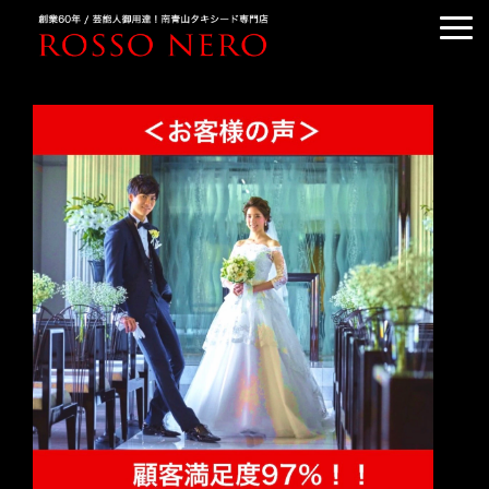
TUXEDO ORDER
TUXEDO RENTAL
TUXEDO RANKING
KIMONO DRESS
CUSTOMER'S VOICE
COLUMN &BLOG
ABOUT US
ACCESS