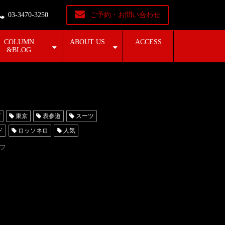
03-3470-3250
ご予約・お問い合わせ
COLUMN
ABOUT US
ACCESS
&BLOG
グ
東京
表参道
スーツ
ド
ロッソネロ
人気
ータキシード東京
フ
レンタルタキシード名古屋
ンタル東京
タキシード靴
横浜
オーストラリア