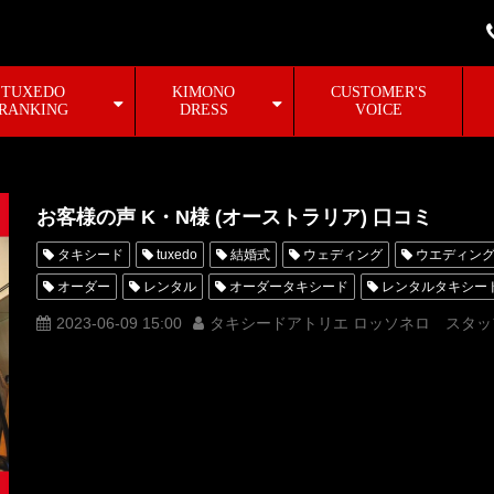
TUXEDO
KIMONO
CUSTOMER'S
RANKING
DRESS
VOICE
お客様の声 K・N様 (オーストラリア) 口コミ
タキシード
tuxedo
結婚式
ウェディング
ウエディン
オーダー
レンタル
オーダータキシード
レンタルタキシー
クチコミ
口コミ
購入
お客様の声
名古屋
オーダ
2023-06-09 15:00
タキシードアトリエ ロッソネロ スタッ
オーダータキシード名古屋
新郎衣装
レンタルタキシード東京
横浜
ROSSONERO
タキシードオーダー東京
タキシードレ
青山
神奈川
オーダータキシード横浜
レンタルタキシード
オーストラリアゴールドコースト
挙式
海外挙式