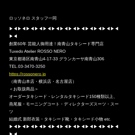
ロッソネロ スタッフ一同
▶︎◀︎▶︎◀︎▶︎◀︎▶︎◀︎▶︎◀︎▶︎◀︎▶︎◀︎▶︎◀︎▶︎◀︎▶︎◀︎▶︎◀︎▶︎◀︎▶︎◀︎
▶︎◀︎
創業60年 芸能人御用達！南青山タキシード専門店
Tuxedo Atelier ROSSO NERO
東京都港区南青山4-17-33 グランカーサ南青山306
TEL.03-3470-3250
https://rossonero.jp
（南青山本店・横浜店・名古屋店）
＜お取扱商品＞
オーダータキシード・レンタルタキシード150種類以上、
燕尾服・モーニングコート・ディレクターズスーツ・スー
ツ
結婚式 新郎衣装・タキシード靴・タキシード小物 etc.
▶︎◀︎▶︎◀︎▶︎◀︎▶︎◀︎▶︎◀︎▶︎◀︎▶︎◀︎▶︎◀︎▶︎◀︎▶︎◀︎▶︎◀︎▶︎◀︎▶︎◀︎
▶︎◀︎