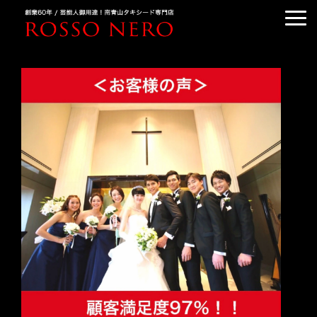
TUXEDO ORDER
TUXEDO RENTAL
TUXEDO RANKING
KIMONO DRESS
CUSTOMER'S VOICE
COLUMN &BLOG
ABOUT US
ACCESS