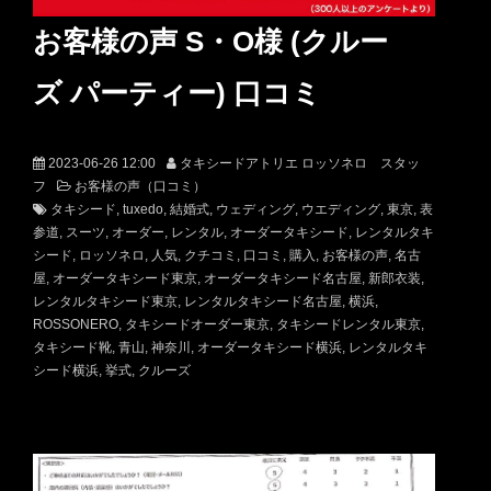
お客様の声 S・O様 (クルー
ズ パーティー) 口コミ
2023-06-26 12:00
タキシードアトリエ ロッソネロ スタッ
フ
お客様の声（口コミ）
タキシード
tuxedo
結婚式
ウェディング
ウエディング
東京
表
参道
スーツ
オーダー
レンタル
オーダータキシード
レンタルタキ
シード
ロッソネロ
人気
クチコミ
口コミ
購入
お客様の声
名古
屋
オーダータキシード東京
オーダータキシード名古屋
新郎衣装
レンタルタキシード東京
レンタルタキシード名古屋
横浜
ROSSONERO
タキシードオーダー東京
タキシードレンタル東京
タキシード靴
青山
神奈川
オーダータキシード横浜
レンタルタキ
シード横浜
挙式
クルーズ