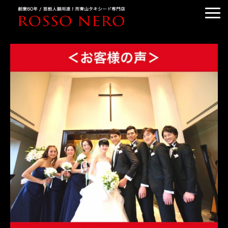
TUXEDO ORDER
TUXEDO RENTAL
TUXEDO RANKING
KIMONO DRESS
CUSTOMER'S VOICE
COLUMN &BLOG
ABOUT US
ACCESS