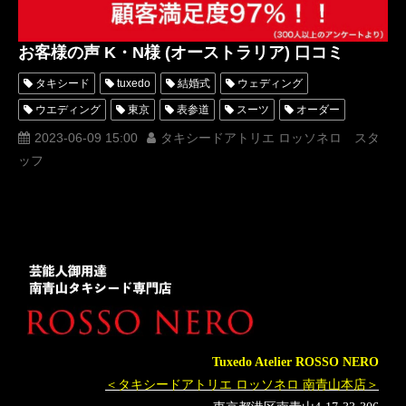
お客様の声 K・N様 (オーストラリア) 口コミ
タキシード
tuxedo
結婚式
ウェディング
ウエディング
東京
表参道
スーツ
オーダー
レンタル
オーダータキシード
レンタルタキシード
2023-06-09 15:00
タキシードアトリエ ロッソネロ スタ
ッフ
ロッソネロ
人気
クチコミ
口コミ
購入
お客様の声
名古屋
オーダータキシード東京
オーダータキシード名古屋
新郎衣装
レンタルタキシード東京
レンタルタキシード名古屋
横浜
ROSSONERO
タキシードオーダー東京
タキシードレンタル東京
タキシード靴
青山
神奈川
オーダータキシード横浜
レンタルタキシード横浜
オーストラリア
オーストラリアゴールドコースト
挙式
Tuxedo Atelier ROSSO NERO
海外挙式
＜タキシードアトリエ ロッソネロ 南青山本店＞