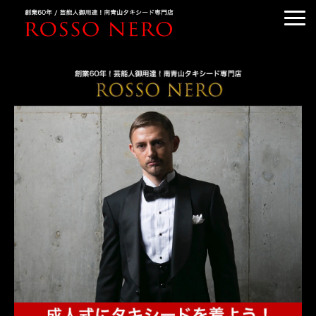
TUXEDO ORDER
TUXEDO RENTAL
TUXEDO RANKING
KIMONO DRESS
CUSTOMER'S VOICE
COLUMN &BLOG
ABOUT US
ACCESS