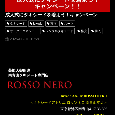
成人式にタキシードを着よう！キャンペーン
タキシード
tuxedo
東京
スーツ
オーダータキシード
レンタルタキシード
格安
購入
名古屋
横浜
安い
成人式
成人式スーツ
2025-06-01 01:59
成人式タキシード
レディースタキシード
女性
男性
suit
2025
2024
ブランド
Tuxedo Atelier ROSSO NERO
＜タキシードアトリエ ロッソネロ 南青山本店＞
東京都港区南青山4-17-33-306