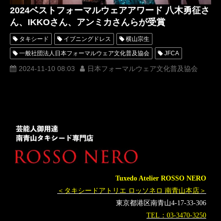
2024ベストフォーマルウェアアワード 八木勇征さ
ん、IKKOさん、アンミカさんらが受賞
タキシード
イブニングドレス
横山宗生
一般社団法人日本フォーマルウェア文化普及協会
JFCA
IKKO
ミスコンテスト
ミスターコンテスト
2024-11-10 08:03
日本フォーマルウェア文化普及協会
ミスきもの美女
ミスターきもの美男
ミスタータキシード
ミスイブニングドレス
ベストフォーマルウェアアワード
着物
MunetakaYokoyama
ミスコン
フォーマルウェアコンテスト
ホテル雅叙園東京
コムドットやまと
八木勇征
アンミカ
2024
MaisonMUNETAKAYOKOYAMA
FULLCASTRAISERZ
Tuxedo Atelier ROSSO NERO
＜タキシードアトリエ ロッソネロ 南青山本店＞
東京都港区南青山4-17-33-306
TEL：03-3470-3250