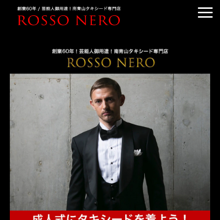
TUXEDO ORDER
TUXEDO RENTAL
TUXEDO RANKING
KIMONO DRESS
CUSTOMER'S VOICE
COLUMN &BLOG
ABOUT US
ACCESS