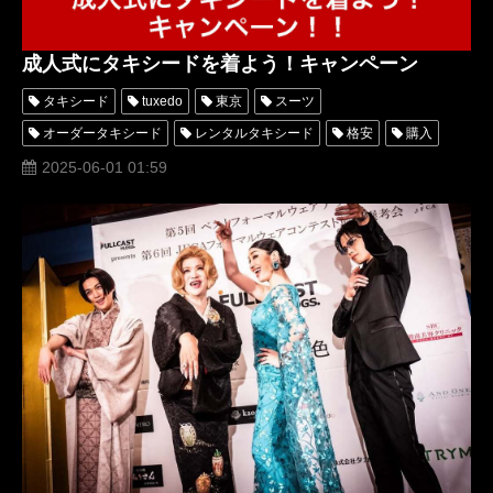
成人式にタキシードを着よう！キャンペーン
タキシード
tuxedo
東京
スーツ
オーダータキシード
レンタルタキシード
格安
購入
名古屋
横浜
安い
成人式
成人式スーツ
2025-06-01 01:59
成人式タキシード
レディースタキシード
女性
男性
suit
2025
2024
ブランド