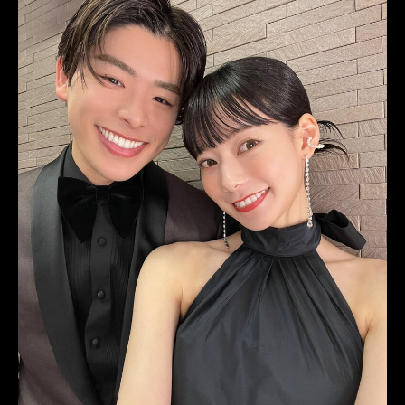
ROSSONERO
タキシードオーダー東京
タキシードレンタル東京
タキシード靴
青山
ビジネス
MUNETAKAYOKOYAMAcouture
オーダータキシード横浜
レンタルタキシード横浜
花見
桜
パラッツォドゥカーレ麻布