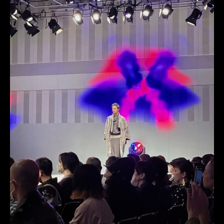
タキシードオーダー東京
タキシードレンタル東京
タキシード靴
青山
MUNETAKAYOKOYAMAcouture
オーダータキシード横浜
レンタルタキシード横浜
恵比寿TOMMY GARDEN
恵比寿トミーガーデン