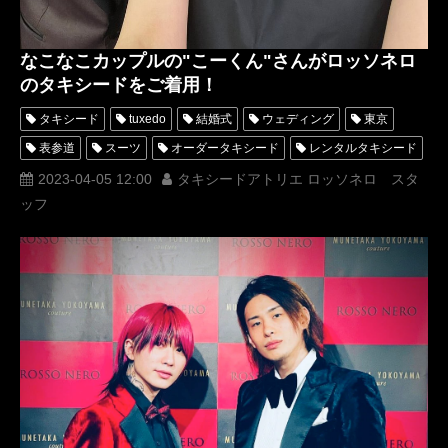
なこなこカップルの"こーくん"さんがロッソネロ
のタキシードをご着用！
タキシード
tuxedo
結婚式
ウェディング
東京
表参道
スーツ
オーダータキシード
レンタルタキシード
ロッソネロ
人気
購入
名古屋
2023-04-05 12:00
タキシードアトリエ ロッソネロ スタ
ッフ
オーダータキシード東京
オーダータキシード名古屋
新郎衣装
レンタルタキシード東京
レンタルタキシード名古屋
横浜
ROSSONERO
タキシードオーダー東京
タキシードレンタル東京
タキシード靴
YouTuber
TikTok
TikToker
MUNETAKAYOKOYAMAcouture
オーダータキシード横浜
レンタルタキシード横浜
なこなこカップル
なごみ
こーくん
なこなこチャンネル