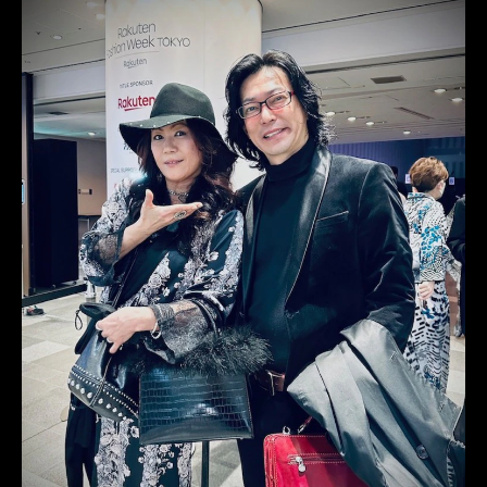
レンタルタキシード東京
レンタルタキシード名古屋
横浜
ROSSONERO
タキシードオーダー東京
タキシードレンタル東京
タキシード靴
MUNETAKAYOKOYAMAcouture
オーダータキシード横浜
レンタルタキシード横浜
DJ社長
DJwaki
DJmaru
RepezenFoxx
レペゼンフォックス
ヘラヘラ三銃士
ありしゃん
エイプリルフール
結婚報告