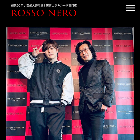
TUXEDO ORDER
TUXEDO RENTAL
TUXEDO RANKING
KIMONO DRESS
CUSTOMER'S VOICE
COLUMN &BLOG
ABOUT US
ACCESS