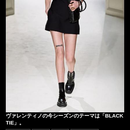
レンタルタキシード横浜
キモノデザイナー
斉藤上太郎
JOTAROSAITO
ジョウタロウ サイトウ
RakutenFashionWeekTOKYO
楽天ファッションウィーク東京
RakutenFWT
大黒摩季
東京コレクション
着物タキシード
KIMONO
KIMONOTuxedo
ヴァレンティノの今シーズンのテーマは「BLACK
TIE」。