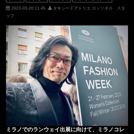
レンタルタキシード
ロッソネロ
人気
購入
名古屋
2023-03-20 11:45
タキシードアトリエ ロッソネロ スタ
ッフ
オーダータキシード東京
オーダータキシード名古屋
新郎衣装
レンタルタキシード東京
レンタルタキシード名古屋
横浜
ROSSONERO
タキシードオーダー東京
タキシードレンタル東京
タキシード靴
青山
イタリア
ミラノコレクション
ミラノ
Milano
PITTIUOMO
PITTIIMAGINEUOMO
MUNETAKAYOKOYAMAcouture
MILANOFASHIONWEEK
milanocollection
オーダータキシード横浜
レンタルタキシード横浜
ミラノでのランウェイ出展に向けて、ミラノコレ