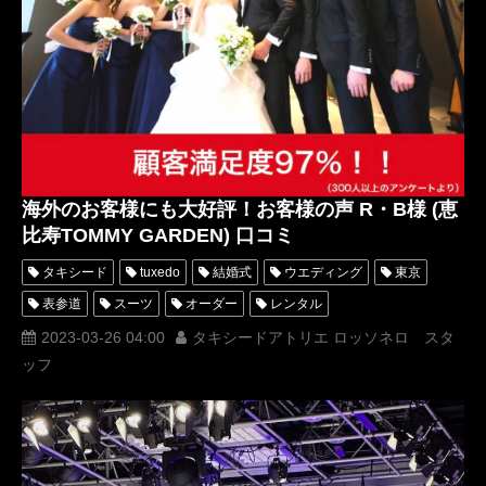
海外のお客様にも大好評！お客様の声 R・B様 (恵
比寿TOMMY GARDEN) 口コミ
タキシード
tuxedo
結婚式
ウエディング
東京
表参道
スーツ
オーダー
レンタル
オーダータキシード
レンタルタキシード
ロッソネロ
2023-03-26 04:00
タキシードアトリエ ロッソネロ スタ
ッフ
人気
クチコミ
口コミ
購入
お客様の声
名古屋
オーダータキシード東京
オーダータキシード名古屋
新郎衣装
レンタルタキシード東京
レンタルタキシード名古屋
横浜
ROSSONERO