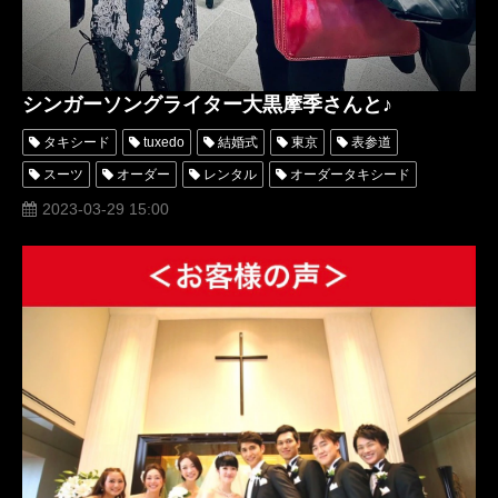
シンガーソングライター大黒摩季さんと♪
タキシード
tuxedo
結婚式
東京
表参道
スーツ
オーダー
レンタル
オーダータキシード
レンタルタキシード
ロッソネロ
人気
横山宗生
2023-03-29 15:00
MUNETAKAYOKOYAMA
購入
名古屋
オーダータキシード東京
オーダータキシード名古屋
新郎衣装
レンタルタキシード東京
レンタルタキシード名古屋
横浜
當間ローズ
ROSSONERO
タキシードオーダー東京
タキシードレンタル東京
タキシード靴
青山
MUNETAKAYOKOYAMAcouture
レディースタキシード
オーダータキシード横浜
レンタルタキシード横浜
大黒摩季
あなただけ見つめてる
ららら
DAKARA