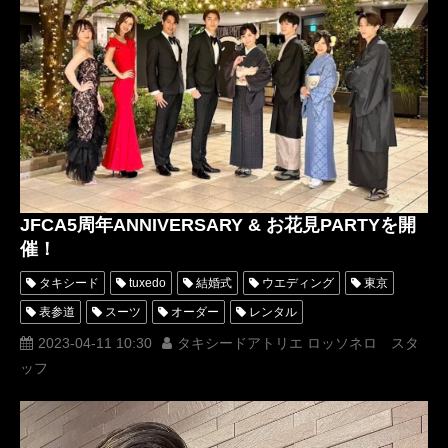
タキシードオーダー東京
タキシードレンタル東京
タキシード靴
青山
MUNETAKAYOKOYAMAcouture
オーダータキシード横浜
レンタルタキシード横浜
岸洋佑
シンガーソングライター
スッキリ
宇宙戦隊キュウレンジャー
歌スタ
JFCA5周年ANNIVERSARY & お花見PARTYを開
催！
タキシード
tuxedo
結婚式
ウエディング
東京
表参道
スーツ
オーダー
レンタル
オーダータキシード
レンタルタキシード
ロッソネロ
2023-04-11 10:30
タキシードアトリエ ロッソネロ スタ
ッフ
人気
購入
JFCA
名古屋
オーダータキシード東京
オーダータキシード名古屋
新郎衣装
レンタルタキシード東京
レンタルタキシード名古屋
横浜