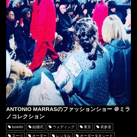
ANTONIO MARRASのファッションショー ＠ミラ
ノコレクション
tuxedo
結婚式
ウェディング
東京
表参道
スーツ
オーダー
レンタル
オーダータキシード