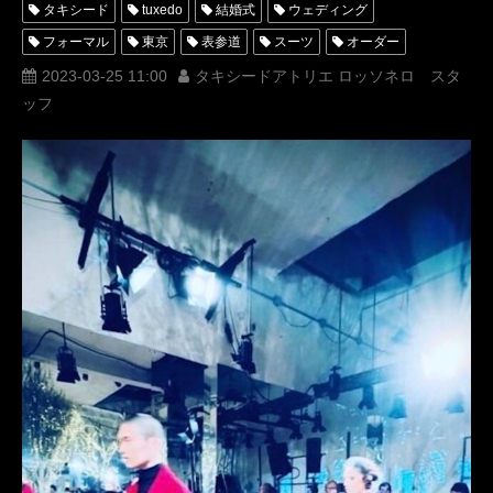
タキシード
tuxedo
結婚式
ウェディング
フォーマル
東京
表参道
スーツ
オーダー
レンタル
オーダータキシード
レンタルタキシード
2023-03-25 11:00
タキシードアトリエ ロッソネロ スタ
ッフ
ロッソネロ
人気
購入
レディース
名古屋
オーダータキシード東京
オーダータキシード名古屋
新郎衣装
レンタルタキシード東京
レンタルタキシード名古屋
横浜
ROSSONERO
タキシードオーダー東京
タキシードレンタル東京
タキシード靴
青山
MUNETAKAYOKOYAMAcouture
レディースタキシード
オーダータキシード横浜
レンタルタキシード横浜
BLACKTIE
ヴァレンティノ
VALENTINO