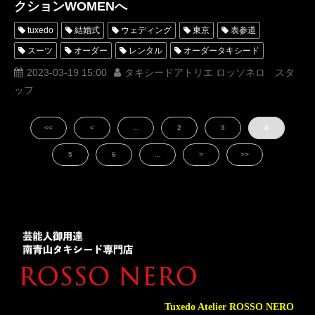
クションWOMENへ
tuxedo
結婚式
ウェディング
東京
表参道
スーツ
オーダー
レンタル
オーダータキシード
レンタルタキシード
ロッソネロ
人気
購入
名古屋
2023-03-19 15:00
タキシードアトリエ ロッソネロ スタ
ッフ
オーダータキシード東京
オーダータキシード名古屋
新郎衣装
レンタルタキシード東京
<<
<
…
2
3
4
レンタルタキシード名古屋
横浜
ROSSONERO
タキシードオーダー東京
タキシードレンタル東京
5
6
…
>
>>
タキシード靴
青山
イタリア
ミラノコレクション
ミラノ
Milano
PITTIUOMO
PITTIIMAGINEUOMO
MUNETAKAYOKOYAMAcouture
MILANOFASHIONWEEK
milanocollection
オーダータキシード横浜
レンタルタキシード横浜
Tuxedo Atelier ROSSO NERO