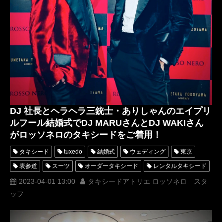
DJ 社長とヘラヘラ三銃士・ありしゃんのエイプリ
ルフール結婚式でDJ MARUさんとDJ WAKIさん
がロッソネロのタキシードをご着用！
タキシード
tuxedo
結婚式
ウェディング
東京
表参道
スーツ
オーダータキシード
レンタルタキシード
ロッソネロ
人気
横山宗生
MUNETAKAYOKOYAMA
2023-04-01 13:00
タキシードアトリエ ロッソネロ スタ
ッフ
購入
名古屋
オーダータキシード東京
オーダータキシード名古屋
新郎衣装