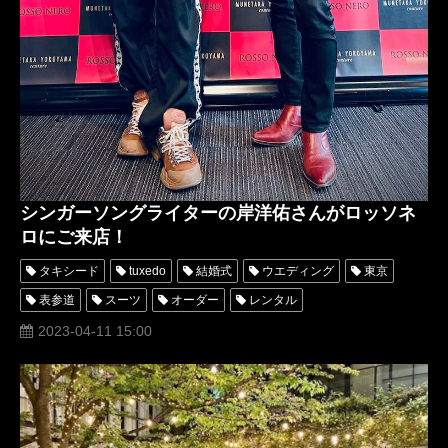
シンガーソングライターの岸洋佑さんがロッソネ
ロにご来店！
タキシード
tuxedo
結婚式
ウエディング
東京
表参道
スーツ
オーダー
レンタル
オーダータキシード
レンタルタキシード
ロッソネロ
2023-04-11 15:00
人気
横山宗生
MUNETAKAYOKOYAMA
購入
名古屋
オーダータキシード東京
オーダータキシード名古屋
新郎衣装
レンタルタキシード東京
レンタルタキシード名古屋
横浜
ROSSONERO