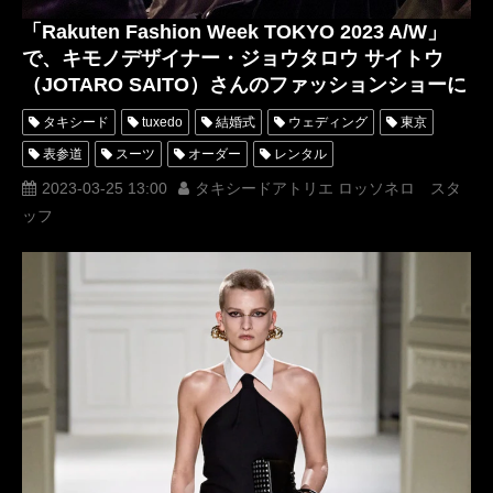
「Rakuten Fashion Week TOKYO 2023 A/W」
で、キモノデザイナー・ジョウタロウ サイトウ
（JOTARO SAITO）さんのファッションショーに
招待していただきました！
タキシード
tuxedo
結婚式
ウェディング
東京
表参道
スーツ
オーダー
レンタル
オーダータキシード
レンタルタキシード
ロッソネロ
2023-03-25 13:00
タキシードアトリエ ロッソネロ スタ
ッフ
人気
購入
西陣織タキシード
名古屋
オーダータキシード東京
オーダータキシード名古屋
新郎衣装
レンタルタキシード東京
レンタルタキシード名古屋
横浜
ROSSONERO
タキシードオーダー東京
タキシードレンタル東京
タキシード靴
青山
イタリア
ミラノコレクション
ミラノ
Milano
PITTIUOMO
PITTIIMAGINEUOMO
MUNETAKAYOKOYAMAcouture
MILANOFASHIONWEEK
milanocollection
オーダータキシード横浜