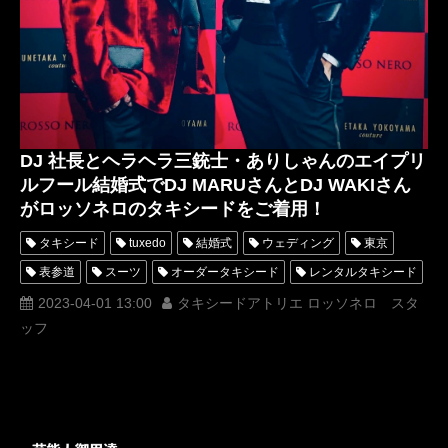
DJ 社長とヘラヘラ三銃士・ありしゃんのエイプリ
ルフール結婚式でDJ MARUさんとDJ WAKIさん
がロッソネロのタキシードをご着用！
タキシード
tuxedo
結婚式
ウェディング
東京
表参道
スーツ
オーダータキシード
レンタルタキシード
ロッソネロ
人気
横山宗生
MUNETAKAYOKOYAMA
2023-04-01 13:00
タキシードアトリエ ロッソネロ スタ
ッフ
購入
名古屋
オーダータキシード東京
オーダータキシード名古屋
新郎衣装
レンタルタキシード東京
レンタルタキシード名古屋
横浜
ROSSONERO
タキシードオーダー東京
タキシードレンタル東京
タキシード靴