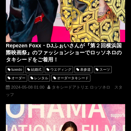
Repezen Foxx・DJふぉいさんが『第２回横浜国
際映画祭』のファッションショーでロッソネロの
タキシードをご着用！
tuxedo
結婚式
ウエディング
表参道
スーツ
オーダー
レンタル
オーダータキシード
レンタルタキシード
パーティー
ロッソネロ
ブライダル
2024-05-08 01:00
タキシードアトリエ ロッソネロ スタ
ッフ
衣装
横山宗生
MUNETAKAYOKOYAMA
アカデミー賞
tuxedos
西陣織タキシード
名古屋
オーダータキシード東京
オーダータキシード名古屋
新郎衣装
レンタルタキシード東京
レンタルタキシード名古屋
横浜
芸能人
ROSSONERO