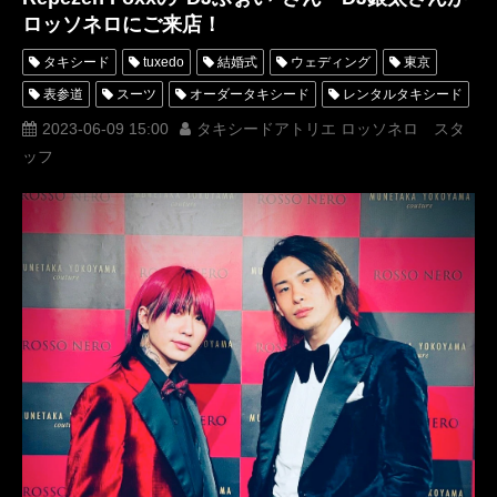
ロッソネロにご来店！
タキシード
tuxedo
結婚式
ウェディング
東京
表参道
スーツ
オーダータキシード
レンタルタキシード
ロッソネロ
人気
横山宗生
MUNETAKAYOKOYAMA
2023-06-09 15:00
タキシードアトリエ ロッソネロ スタ
ッフ
購入
名古屋
オーダータキシード東京
オーダータキシード名古屋
新郎衣装
レンタルタキシード東京
レンタルタキシード名古屋
横浜
ROSSONERO
タキシードオーダー東京
タキシードレンタル東京
タキシード靴
オーダータキシード横浜
レンタルタキシード横浜
DJ社長
DJwaki
DJmaru
RepezenFoxx
レペゼンフォックス
ヘラヘラ三銃士
ありしゃん
エイプリルフール
結婚報告
DJ銀太
DJふぉい
DJGINTA
DJFoy
チラ裏