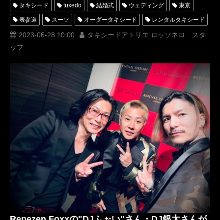
タキシード
tuxedo
結婚式
ウェディング
東京
表参道
スーツ
オーダータキシード
レンタルタキシード
ロッソネロ
人気
MUNETAKAYOKOYAMA
購入
2023-06-28 10:00
タキシードアトリエ ロッソネロ スタ
ッフ
フジテレビ
名古屋
オーダータキシード東京
オーダータキシード名古屋
新郎衣装
レンタルタキシード東京
レンタルタキシード名古屋
横浜
ROSSONERO
タキシードオーダー東京
タキシードレンタル東京
タキシード靴
神奈川
オーダータキシード横浜
レンタルタキシード横浜
DJ社長
DJwaki
DJmaru
RepezenFoxx
レペゼンフォックス
DJ銀太
DJふぉい
DJGINTA
DJFoy
MIND
レペゼン
TuneCoreJapan
IndependentArtistAwardsbyTuneCoreJapan
DJ脇
DJまる
みちょぱ
ハライチ
澤部佑
Repezen Foxxの"DJふぉい"さん・DJ銀太さんが