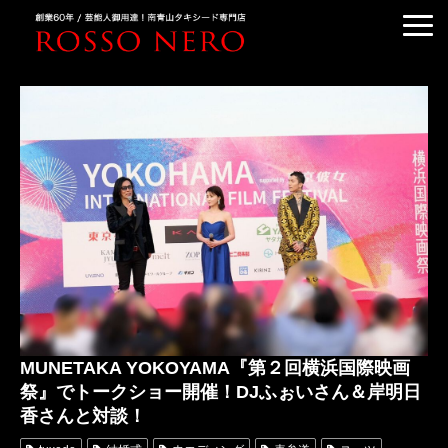
TUXEDO ORDER
TUXEDO RENTAL
TUXEDO RANKING
KIMONO DRESS
CUSTOMER'S VOICE
COLUMN &BLOG
ABOUT US
ACCESS
MUNETAKA YOKOYAMA『第２回横浜国際映画
祭』でトークショー開催！DJふぉいさん＆岸明日
香さんと対談！