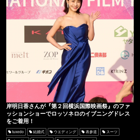
映画
タキシードオーダー東京
タキシードレンタル東京
タキシード靴
青山
YouTuber
神奈川
オーダータキシード横浜
レンタルタキシード横浜
RepezenFoxx
レペゼンフォックス
岸洋佑
横浜国際映画祭
INI
村松健太
日プ2
ついてnothing
岸明日香
DJふぉい
DJFoy
レペゼン
RUNWAY
スーツリメイク
式典
菅野充
米倉涼子
第２回横浜国際映画祭
BAYSIDE PARTY
Enishi
GONZO
けいちゃん
KANATSU
赤レンガ倉庫
岸明日香さんが『第２回横浜国際映画祭』のファ
ッションショーでロッソネロのイブニングドレス
をご着用！
tuxedo
結婚式
ウエディング
表参道
スーツ