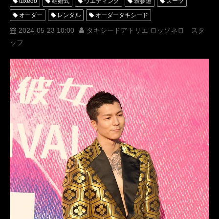
tuxedo
結婚式
ウエディング
表参道
スーツ
オーダー
レンタル
オーダータキシード
レンタルタキシード
パーティー
ロッソネロ
ブライダル
2024-05-23 10:00
タキシードアトリエ ロッソネロ スタ
ッフ
衣装
横山宗生
MUNETAKAYOKOYAMA
アカデミー賞
tuxedos
西陣織タキシード
名古屋
オーダータキシード東京
オーダータキシード名古屋
新郎衣装
レンタルタキシード東京
レンタルタキシード名古屋
横浜
芸能人
ROSSONERO
映画
タキシードオーダー東京
タキシードレンタル東京
タキシード靴
青山
YouTuber
神奈川
オーダータキシード横浜
レンタルタキシード横浜
RepezenFoxx
レペゼンフォックス
岸洋佑
横浜国際映画祭
INI
村松健太
日プ2
ついてnothing
岸明日香
DJふぉい
DJFoy
レペゼン
ファッションショー
RUNWAY
スーツリメイク
式典
菅野充
米倉涼子
第２回横浜国際映画祭