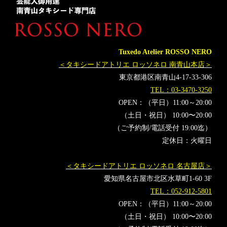
MUNETAKAYOKOYAMAcouture
オーダータキシード横浜
レンタルタキシード横浜
DJ社長
DJwaki
DJmaru
RepezenFoxx
レペゼンフォックス
ヘラヘラ三銃士
Tuxedo Atelier ROSSO NERO
ありしゃん
エイプリルフール
結婚報告
＜タキシードアトリエ ロッソネロ 南青山本店＞
東京都港区南青山4-17-33-306
TEL：03-3470-3250
OPEN：（平日）11:00～20:00
（土日・祝日） 10:00〜20:00
（ご予約制/電話受付 19:00迄）
定休日：火曜日
＜タキシードアトリエ ロッソネロ 名古屋店＞
愛知県名古屋市北区水草町1-60 3F
TEL：052-912-5801
OPEN：（平日）11:00～20:00
（土日・祝日） 10:00〜20:00