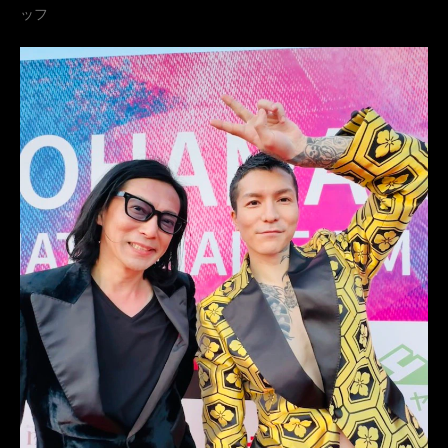
ッフ
衣装
横山宗生
MUNETAKAYOKOYAMA
アカデミー賞
tuxedos
西陣織タキシード
名古屋
オーダータキシード東京
オーダータキシード名古屋
新郎衣装
レンタルタキシード東京
レンタルタキシード名古屋
横浜
芸能人
ROSSONERO
映画
タキシードオーダー東京
タキシードレンタル東京
タキシード靴
青山
YouTuber
神奈川
オーダータキシード横浜
レンタルタキシード横浜
RepezenFoxx
レペゼンフォックス
岸洋佑
横浜国際映画祭
INI
村松健太
日プ2
ついてnothing
岸明日香
DJふぉい
DJFoy
レペゼン
ファッションショー
RUNWAY
スーツリメイク
式典
菅野充
米倉涼子
第２回横浜国際映画祭
BAYSIDE PARTY
Enishi
GONZO
けいちゃん
KANATSU
赤レンガ倉庫
トークショー