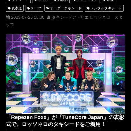
表参道
スーツ
オーダータキシード
レンタルタキシード
ロッソネロ
人気
MUNETAKAYOKOYAMA
購入
2023-07-26 15:00
タキシードアトリエ ロッソネロ スタ
ッフ
フジテレビ
名古屋
オーダータキシード東京
オーダータキシード名古屋
新郎衣装
レンタルタキシード東京
レンタルタキシード名古屋
横浜
ROSSONERO
タキシードオーダー東京
タキシードレンタル東京
タキシード靴
神奈川
オーダータキシード横浜
レンタルタキシード横浜
DJ社長
DJwaki
DJmaru
RepezenFoxx
レペゼンフォックス
DJ銀太
DJふぉい
DJGINTA
DJFoy
MIND
レペゼン
DJ脇
DJまる
みちょぱ
ハライチ
澤部佑
XOXO
M_IND
「Repezen Foxx」が「TuneCore Japan」の表彰
式で、ロッソネロのタキシードをご着用！