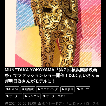
BAYSIDE PARTY
Enishi
GONZO
けいちゃん
KANATSU
赤レンガ倉庫
トークショー
MUNETAKA YOKOYAMA『第２回横浜国際映画
祭』でファッションショー開催！DJふぉいさん＆
岸明日香さんがモデルに！
tuxedo
結婚式
ウエディング
表参道
スーツ
オーダー
レンタル
オーダータキシード
レンタルタキシード
パーティー
ロッソネロ
ブライダル
2024-05-08 15:00
タキシードアトリエ ロッソネロ スタ