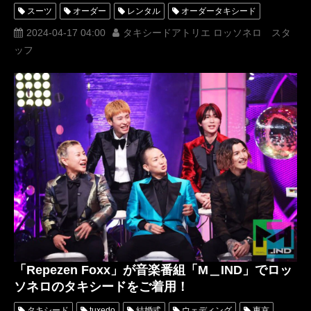
スーツ
オーダー
レンタル
オーダータキシード
レンタルタキシード
ロッソネロ
人気
横山宗生
2024-04-17 04:00
タキシードアトリエ ロッソネロ スタ
ッフ
MUNETAKAYOKOYAMA
購入
名古屋
オーダータキシード東京
オーダータキシード名古屋
新郎衣装
レンタルタキシード東京
レンタルタキシード名古屋
横浜
ROSSONERO
タキシードオーダー東京
タキシードレンタル東京
タキシード靴
青山
TikTok
TikToker
オーダータキシード横浜
レンタルタキシード横浜
DJ社長
RepezenFoxx
DJ銀太
DJFoy
レペゼン
XOXO
M_IND
DJWAKI
DJMARU
「Repezen Foxx」が音楽番組「M＿IND」でロッ
ソネロのタキシードをご着用！
タキシード
tuxedo
結婚式
ウェディング
東京