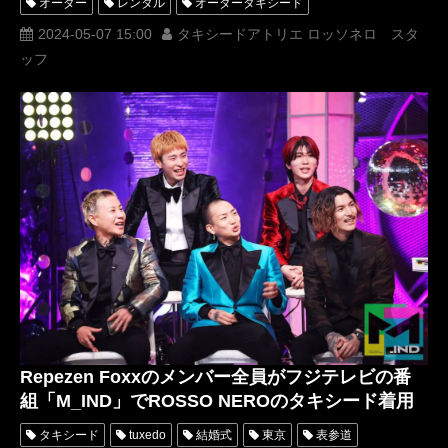
オーダー
レンタル
オーダータキシード
レンタルタキシード
パーティー
ロッソネロ
ブライダル
2024-05-07 15:00
タキシードアトリエ ロッソネロ スタ
ッフ
衣装
横山宗生
MUNETAKAYOKOYAMA
アカデミー賞
名古屋
オーダータキシード東京
オーダータキシード名古屋
新郎衣装
レンタルタキシード東京
レンタルタキシード名古屋
横浜
芸能人
ROSSONERO
映画
タキシードオーダー東京
タキシードレンタル東京
タキシード靴
青山
神奈川
オーダータキシード横浜
レンタルタキシード横浜
RepezenFoxx
レペゼンフォックス
岸洋佑
横浜国際映画祭
ついてnothing
岸明日香
DJふぉい
DJFoy
レペゼン
RUNWAY
スーツリメイク
式典
菅野充
米倉涼子
第２回横浜国際映画祭
BAYSIDE PARTY
Enishi
Repezen Foxxのメンバー全員がフジテレビの番
GONZO
けいちゃん
KANATSU
組「M_IND」でROSSO NEROのタキシード着用
タキシード
tuxedo
結婚式
東京
表参道