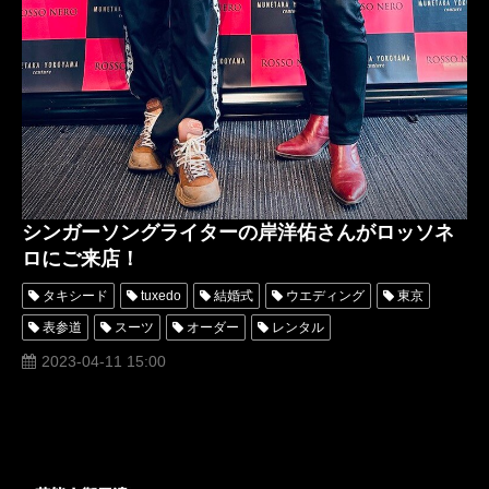
シンガーソングライターの岸洋佑さんがロッソネ
ロにご来店！
タキシード
tuxedo
結婚式
ウエディング
東京
表参道
スーツ
オーダー
レンタル
オーダータキシード
レンタルタキシード
ロッソネロ
2023-04-11 15:00
人気
横山宗生
MUNETAKAYOKOYAMA
購入
名古屋
オーダータキシード東京
オーダータキシード名古屋
新郎衣装
レンタルタキシード東京
レンタルタキシード名古屋
横浜
ROSSONERO