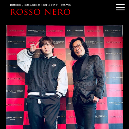
TUXEDO ORDER
TUXEDO RENTAL
TUXEDO RANKING
KIMONO DRESS
CUSTOMER'S VOICE
COLUMN &BLOG
ABOUT US
ACCESS