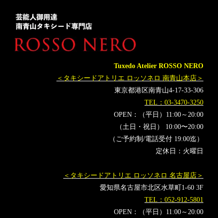
レンタルタキシード名古屋
横浜
ROSSONERO
タキシードオーダー東京
タキシードレンタル東京
タキシード靴
青山
イタリア
ミラノコレクション
ミラノ
Milano
PITTIUOMO
PITTIIMAGINEUOMO
MUNETAKAYOKOYAMAcouture
MILANOFASHIONWEEK
Tuxedo Atelier ROSSO NERO
milanocollection
オーダータキシード横浜
＜タキシードアトリエ ロッソネロ 南青山本店＞
レンタルタキシード横浜
キモノデザイナー
斉藤上太郎
東京都港区南青山4-17-33-306
JOTAROSAITO
ジョウタロウ サイトウ
TEL：03-3470-3250
RakutenFashionWeekTOKYO
楽天ファッションウィーク東京
OPEN：（平日）11:00～20:00
（土日・祝日） 10:00〜20:00
RakutenFWT
大黒摩季
東京コレクション
（ご予約制/電話受付 19:00迄）
着物タキシード
KIMONO
KIMONOTuxedo
定休日：火曜日
＜タキシードアトリエ ロッソネロ 名古屋店＞
愛知県名古屋市北区水草町1-60 3F
TEL：052-912-5801
OPEN：（平日）11:00～20:00