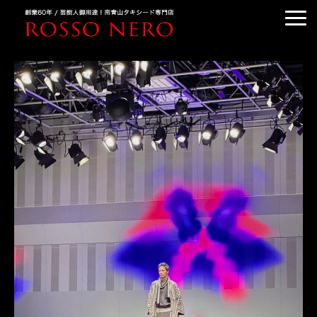
TUXEDO ORDER
TUXEDO RENTAL
TUXEDO RANKING
KIMONO DRESS
CUSTOMER'S VOICE
COLUMN &BLOG
ABOUT US
ACCESS