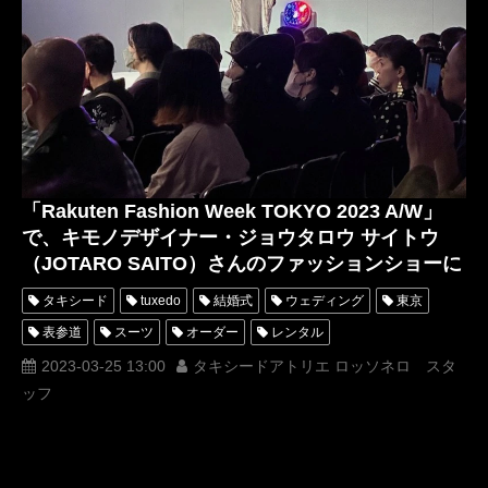
「Rakuten Fashion Week TOKYO 2023 A/W」
で、キモノデザイナー・ジョウタロウ サイトウ
（JOTARO SAITO）さんのファッションショーに
招待していただきました！
タキシード
tuxedo
結婚式
ウェディング
東京
表参道
スーツ
オーダー
レンタル
オーダータキシード
レンタルタキシード
ロッソネロ
2023-03-25 13:00
タキシードアトリエ ロッソネロ スタ
ッフ
人気
購入
西陣織タキシード
名古屋
オーダータキシード東京
オーダータキシード名古屋
新郎衣装
レンタルタキシード東京