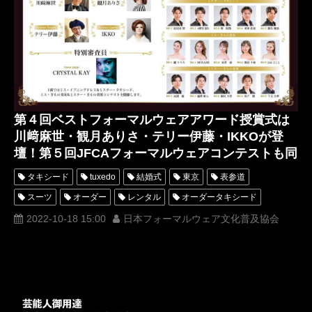
タキシードレンタル東京
タキシード靴
青山
川崎麻世
JFCAフォーマルウェアコンテスト
第４回ベストフォーマルウェアアワード授賞式は
川﨑麻世・観月ありさ・テリー伊藤・IKKOが登
壇！第５回JFCAフォーマルウェアコンテストも同
時開催！
タキシード
tuxedo
結婚式
東京
表参道
スーツ
オーダー
レンタル
オーダータキシード
レンタルタキシード
ロッソネロ
人気
2022-10-18 15:00
日本フォーマルウェア文化普及協会
一般社団法人日本フォーマルウェア文化普及協会
購入
JFCA
IKKO
名古屋
ベストフォーマルウェアアワード
オーダータキシード東京
オーダータキシード名古屋
新郎衣装
レンタルタキシード東京