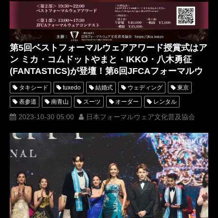
第5回ベストフォーマルウェアアワード授賞式はア
ン ミカ・コムドットやまと・IKKO・八木勇征
(FANTASTICS)が登壇！第6回JFCAフォーマルウ
ェアコンテストも同日開催！
タキシード
tuxedo
結婚式
ウェディング
東京
表参道
南青山
スーツ
オーダー
レンタル
オーダータキシード
レンタルタキシード
ロッソネロ
2023-10-30 05:00
日本フォーマルウェア文化普及協会
人気
横山宗生
MUNETAKAYOKOYAMA
一般社団法人日本フォーマルウェア文化普及協会
購入
JFCA
IKKO
ミスきもの美女
ミスターきもの美男
名古屋
オーダータキシード東京
オーダータキシード名古屋
新郎衣装
レンタルタキシード東京
レンタルタキシード名古屋
横浜
ROSSONERO
タキシードオーダー東京
タキシードレンタル東京