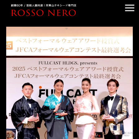
TUXEDO ORDER
TUXEDO RENTAL
TUXEDO RANKING
KIMONO DRESS
CUSTOMER'S VOICE
COLUMN &BLOG
ABOUT US
ACCESS