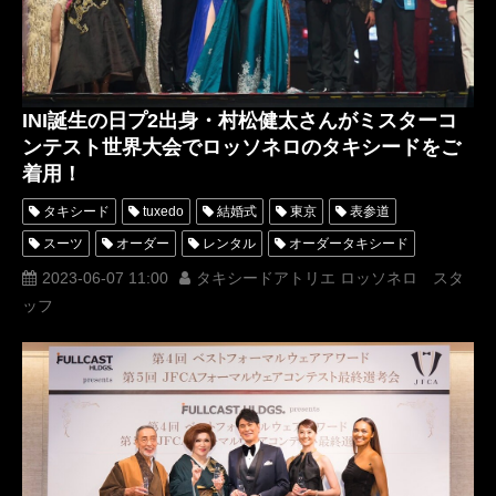
タキシード靴
TuxedoKnight
KimonoKnight
KimonoQueen
きものクイーン
きものナイト
JFCAフォーマルウェアコンテスト
オーダータキシード横浜
INI誕生の日プ2出身・村松健太さんがミスターコ
レンタルタキシード横浜
神奈川県
ンテスト世界大会でロッソネロのタキシードをご
第6回JFCAフォーマルウェアコンテスト
ホテル雅叙園東京
着用！
第5回ベストフォーマルウェアアワード
コムドットやまと
タキシード
tuxedo
結婚式
東京
表参道
八木勇征
アンミカ
FANTASTICS
ミスイブニングドレス
スーツ
オーダー
レンタル
オーダータキシード
ミスタータキシート
ベストフォーマルウェアアワード
レンタルタキシード
ロッソネロ
人気
横山宗生
2023-06-07 11:00
タキシードアトリエ ロッソネロ スタ
タキシードナイト
イブニングドレスクイ ーン
ッフ
MUNETAKAYOKOYAMA
購入
JFCA
レディース
Evening DressQueen
FANTASTICS from EXILE TRIBE
ミスターコンテスト
名古屋
オーダータキシード東京
オーダータキシード名古屋
新郎衣装
レンタルタキシード東京
レンタルタキシード名古屋
横浜
ROSSONERO
タキシードオーダー東京
タキシードレンタル東京
タキシード靴
青山
神奈川