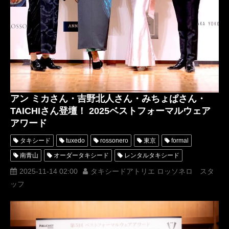
アン ミカさん・吉野北人さん・みちょぱさん・
TAICHIさん登壇！ 2025ベストフォーマルウェア
アワード
タキシード
tuxedo
rossonero
東京
formal
南青山
オーダータキシード
レンタルタキシード
横山宗生
MUNETAKAYOKOYAMA
2025-11-14 02:00
タキシードアトリエ ロッソネロ スタ
ッフ
一般社団法人日本フォーマルウェア文化普及協会
JFCA
ミスきもの美女
ミスタータキシード
ミスイブニングドレス
ベストフォーマルウェアアワード
Tuxedo Atelier ROSSO NERO