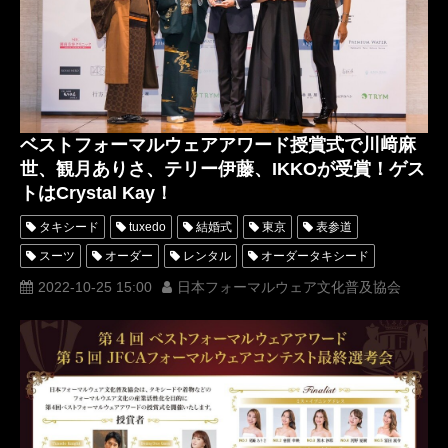
JFCAフォーマルウェアコンテスト
レディースタキシード
オーダータキシード横浜
レンタルタキシード横浜
INI
村松健太
日プ2
LittleMs&MrCelebrityMalaysia2023
PRODUCE101JAPANSEASON2
プロデュースワンオーワンジャパンシーズン2
プロデュース101
ベストフォーマルウェアアワード授賞式で川﨑麻
世、観月ありさ、テリー伊藤、IKKOが受賞！ゲス
トはCrystal Kay！
タキシード
tuxedo
結婚式
東京
表参道
スーツ
オーダー
レンタル
オーダータキシード
レンタルタキシード
ロッソネロ
人気
2022-10-25 15:00
日本フォーマルウェア文化普及協会
一般社団法人日本フォーマルウェア文化普及協会
靴
購入
JFCA
名古屋
Tuxedo Knight
オーダータキシード東京
オーダータキシード名古屋
新郎衣装
レンタルタキシード東京
レンタルタキシード名古屋
横浜
ROSSONERO
タキシードオーダー東京