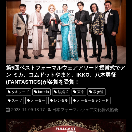
オーダータキシード東京
レンタルタキシード東京
タキシード東京
JFCAフォーマルウェアコンテスト
みちょぱ
THERAMPAGE
アンミカ
FULLCASTRAISERZ
TinyTwiggz
筋達磨
きもの
浴衣
ミスター着物美男
アニヴェルセル表参道
第5回ベストフォーマルウェアアワード授賞式でア
ン ミカ、コムドットやまと、IKKO、八木勇征
(FANTASTICS)が各賞を受賞！
タキシード
tuxedo
結婚式
東京
表参道
スーツ
オーダー
レンタル
オーダータキシード
レンタルタキシード
ロッソネロ
人気
横山宗生
2023-11-09 18:17
日本フォーマルウェア文化普及協会
MUNETAKAYOKOYAMA
一般社団法人日本フォーマルウェア文化普及協会
靴
購入