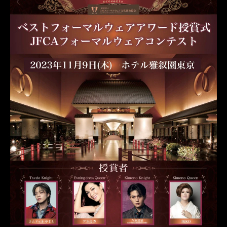
JFCA
IKKO
名古屋
ベストフォーマルウェアアワード
Tuxedo Knight
オーダータキシード東京
オーダータキシード名古屋
新郎衣装
レンタルタキシード東京
レンタルタキシード名古屋
横浜
ROSSONERO
タキシードオーダー東京
タキシードレンタル東京
タキシード靴
TuxedoKnight
KimonoKnight
KimonoQueen
青山
JFCAフォーマルウェアコンテスト
ホテル雅叙園東京
第5回ベストフォーマルウェアアワード
コムドットやまと
八木勇征
アンミカ
FANTASTICSfromEXILETRIBE
FANTASTICS
EveningDressQueen
第6回 JFCAフォーマルウェアコンテスト