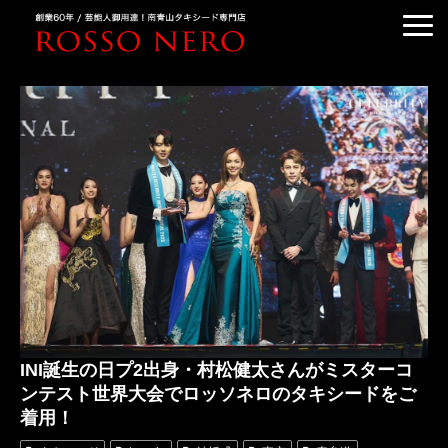
TUXEDO ORDER
TUXEDO RENTAL
TUXEDO RANKING
KIMONO DRESS
CUSTOMER'S VOICE
COLUMN &BLOG
ABOUT US
ACCESS
INI誕生の日プ2出身・村松健太さんがミスターコ
ンテスト世界大会でロッソネロのタキシードをご
着用！