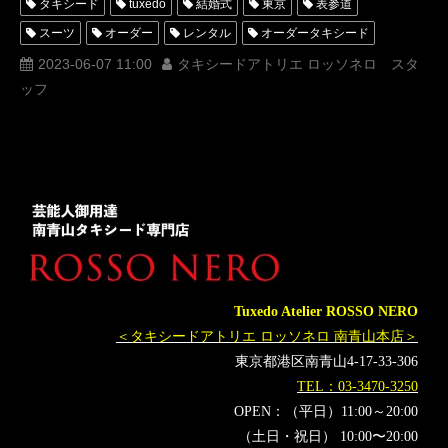
タキシード
tuxedo
結婚式
東京
表参道
スーツ
オーダー
レンタル
オーダータキシード
レンタルタキシード
ロッソネロ
人気
横山宗生
2023-06-07 11:00
タキシードアトリエ ロッソネロ スタ
ッフ
MUNETAKAYOKOYAMA
購入
JFCA
レディース
ミスターコンテスト
名古屋
オーダータキシード東京
オーダータキシード名古屋
新郎衣装
レンタルタキシード東京
レンタルタキシード名古屋
横浜
ROSSONERO
タキシードオーダー東京
タキシードレンタル東京
タキシード靴
青山
神奈川
JFCAフォーマルウェアコンテスト
レディースタキシード
オーダータキシード横浜
レンタルタキシード横浜
INI
Tuxedo Atelier ROSSO NERO
村松健太
日プ2
LittleMs&MrCelebrityMalaysia2023
＜タキシードアトリエ ロッソネロ 南青山本店＞
PRODUCE101JAPANSEASON2
東京都港区南青山4-17-33-306
プロデュースワンオーワンジャパンシーズン2
プロデュース101
TEL：03-3470-3250
OPEN：（平日）11:00～20:00
（土日・祝日） 10:00〜20:00