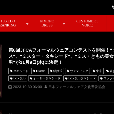
TUXEDO
KIMONO
CUSTOMER'S
RANKING
DRESS
VOICE
第6回JFCAフォーマルウェアコンテストを開催！
ス"、"ミスター・タキシード"、"ミス・きもの美女
男"が11月9日(木)に決定！
タキシード
tuxedo
結婚式
ウェディング
東京
表
レンタル
オーダータキシード
レンタルタキシード
ロッソ
MUNETAKAYOKOYAMA
一般社団法人日本フォーマルウェア文化普
2023-10-30 06:00
日本フォーマルウェア文化普及協会
ミスきもの美女
ミスターきもの美男
ミスタータキシード
オーダータキシード東京
オーダータキシード名古屋
新郎衣装
レンタルタキシード名古屋
横浜
ROSSONERO
タキシード