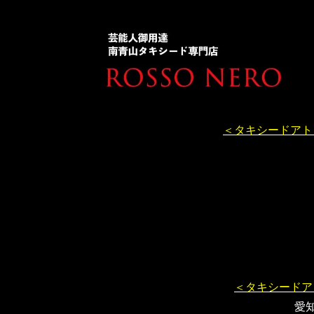
＜タキシードアト
＜タキシードア
愛知