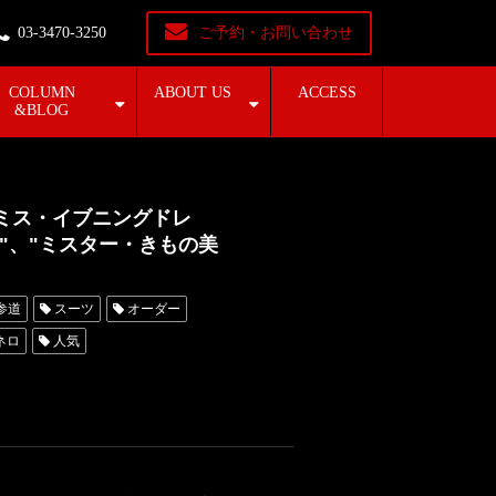
03-3470-3250
ご予約・お問い合わせ
COLUMN
ABOUT US
ACCESS
&BLOG
"ミス・イブニングドレ
"、"ミスター・きもの美
参道
スーツ
オーダー
ネロ
人気
及協会
購入
JFCA
IKKO
ミスイブニングドレス
名古屋
レンタルタキシード東京
オーダー東京