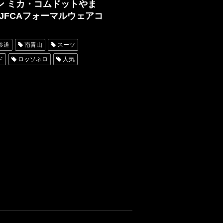
ン ミカ・コムドットやま
フォーマルウェアコンテスト
6回JFCAフォーマルウェアコ
ミスターコン
ベストフォーマルウェアアワード
参道
南青山
スーツ
勇征
アンミカ
ド
ロッソネロ
人気
ウェア文化普及協会
購入
屋
オーダータキシード東京
レンタルタキシード名古屋
ンタル東京
タキシード靴
ン
きものナイト
ンタルタキシード横浜
神奈川県
5回ベストフォーマルウェアアワード
スイブニングドレス
ドナイト
from EXILE TRIBE