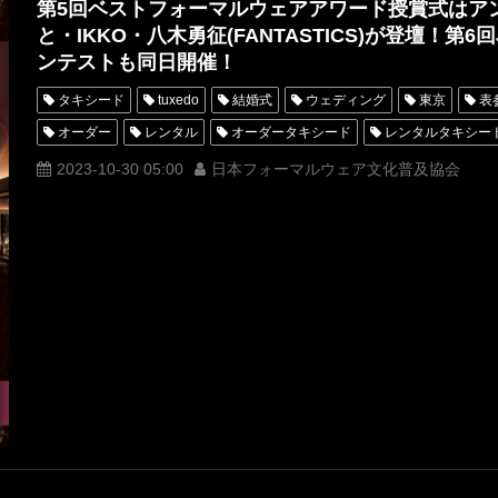
第5回ベストフォーマルウェアアワード授賞式はア
タキシードレンタル東京
タキシード靴
青山
ミスコン
と・IKKO・八木勇征(FANTASTICS)が登壇！第
オーダータキシード横浜
レンタルタキシード横浜
神奈川県
ンテストも同日開催！
第6回JFCAフォーマルウェアコンテスト
ホテル雅叙園東京

タキシード
tuxedo
結婚式
ウェディング
東京
表
第5回ベストフォーマルウェアアワード
コムドットやまと
八木
オーダー
レンタル
オーダータキシード
レンタルタキシー
FANTASTICSfromEXILETRIBE
FANTASTICS
横山宗生
MUNETAKAYOKOYAMA
一般社団法人日本フォーマル
2023-10-30 05:00
日本フォーマルウェア文化普及協会
JFCA
IKKO
ミスきもの美女
ミスターきもの美男
名古
オーダータキシード名古屋
新郎衣装
レンタルタキシード東京
横浜
ROSSONERO
タキシードオーダー東京
タキシードレ
TuxedoKnight
KimonoKnight
KimonoQueen
きものクイー
JFCAフォーマルウェアコンテスト
オーダータキシード横浜
レ
第6回JFCAフォーマルウェアコンテスト
ホテル雅叙園東京
第
コムドットやまと
八木勇征
アンミカ
FANTASTICS
ミ
ミスタータキシート
ベストフォーマルウェアアワード
タキシー
イブニングドレスクイ ーン
Evening DressQueen
FANTASTICS 