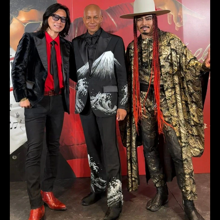
伝統産業
カンヌ
MaisonMUNETAKAYOKOYAMA
西陣織もりさん
江原産業
行方工業
保多織
岩部保多織本舗
京友禅
NOBMIYAKE
キモノドレス
ファッションウィーク
ラグジュアリーブランド
TIMEFranceHouse
オニリク
ONIRIQ
JAPAN LUXURY CULTURE EXHIBITION in CANES 2026
Japanesque Sustainable Riviera Formal
南フランス
リヴィエラ
キモノタキシード
丹後シルク
アップサイクル
京都府
波多晋
MAXBLONDE
SALONDEALFURD
MAGNETHairPro
BabyDollTokyo
Hofit Golan
Cyril Benzaquen
Valérie Silver
Pedro Paulo Loureiro
Marlène Johanna
伝統産業価値創造プロデューサー