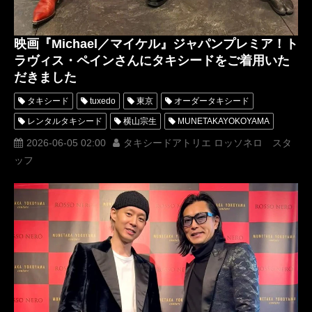
映画『Michael／マイケル』ジャパンプレミア！ト
ラヴィス・ペインさんにタキシードをご着用いた
だきました
タキシード
tuxedo
東京
オーダータキシード
レンタルタキシード
横山宗生
MUNETAKAYOKOYAMA
Tuxedo Atelier ROSSO NERO
映画
2026-06-05 02:00
タキシードアトリエ ロッソネロ スタ
ッフ
MaisonMUNETAKAYOKOYAMA
Travis Payne
Kento Mori
トラヴィスペイン
ケントモリ
Yuko Sumida Jackson
ユーコスミダジャクソン
アバンギャルディ
マイケルジャクソン
MichealJackson
Micheal
マイケル