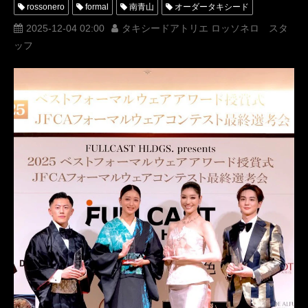
rossonero
formal
南青山
オーダータキシード
レンタルタキシード
衣装
MUNETAKAYOKOYAMA
2025-12-04 02:00
タキシードアトリエ ロッソネロ スタ
ッフ
Tuxedo Atelier ROSSO NERO
オーダータキシード東京
タキシードアトリエロッソネロ
レンタルタキシード東京
タキシード東京
東方神起
パクユチョン
ディナーショー
parkyuchyn