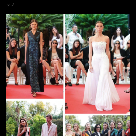
ッフ
タキシードアトリエ ロッソネロ
広瀬香美
コンサート
Tuxedo Atelier ROSSO NERO
オーダータキシード東京
レンタルタキシード東京
タキシード東京
パリコレクション
パリコレ
MaisonMUNETAKAYOKOYAMA
kohmiexpo2025