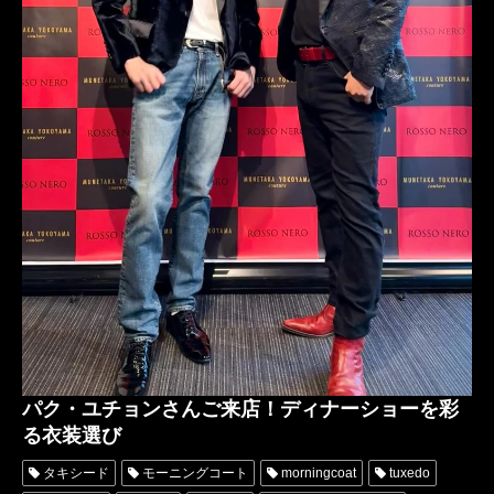
パク・ユチョンさんご来店！ディナーショーを彩
る衣装選び
タキシード
モーニングコート
morningcoat
tuxedo