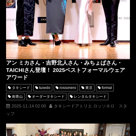
アン ミカさん・吉野北人さん・みちょぱさん・
TAICHIさん登壇！ 2025ベストフォーマルウェア
アワード
タキシード
tuxedo
rossonero
東京
formal
南青山
オーダータキシード
レンタルタキシード
横山宗生
MUNETAKAYOKOYAMA
2025-11-14 02:00
タキシードアトリエ ロッソネロ スタ
ッフ
一般社団法人日本フォーマルウェア文化普及協会
JFCA
ミスきもの美女
ミスタータキシード
ミスイブニングドレス
ベストフォーマルウェアアワード
Tuxedo Atelier ROSSO NERO