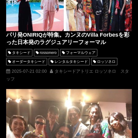
パリ発ONIRIQが特集。カンヌのVilla Forbesを彩
った日本発のラグジュアリーフォーマル
タキシード
rossonero
フォーマルウェア
オーダータキシード
レンタルタキシード
ロッソネロ
イブニングドレス
横山宗生
MUNETAKAYOKOYAMA
2025-07-21 02:00
タキシードアトリエ ロッソネロ スタ
ッフ
タキシードアトリエ ロッソネロ
西陣織
Tuxedo Atelier ROSSO NERO
もりさん
着物ドレス
ファッションショー
カンヌ
Cannes
Forbes
タキシードドレス
キモノドレス
ONIRIQ
フォーマルウエア