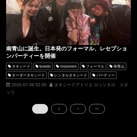
南青山に誕生。日本発のフォーマル、レセプショ
ンパーティーを開催
タキシード
tuxedo
rossonero
フォーマル
南青山
オーダータキシード
レンタルタキシード
パーティー
ラグジュアリー
MUNETAKAYOKOYAMA
西陣織
2025-07-06 02:00
タキシードアトリエ ロッソネロ スタ
ッフ
Tuxedo Atelier ROSSO NERO
オーダータキシード東京
タキシードアトリエロッソネロ
レンタルタキシード東京
1
2
>
>>
タキシード東京
party
着物タキシード
着物ドレス
KENZO
MaisonMUNETAKAYOKOYAMA
波多晋