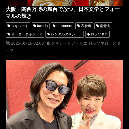
大阪・関西万博の舞台で放つ、日本文学とフォー
マルの輝き
タキシード
tuxedo
rossonero
表参道
南青山
オーダータキシード
レンタルタキシード
ロッソネロ
横山宗生
MUNETAKAYOKOYAMA
2025-09-16 02:00
タキシードアトリエ ロッソネロ スタ
ッフ
Tuxedo Atelier ROSSO NERO
タキシードアトリエロッソネロ
レンタルタキシード東京
タキシード東京
着物ドレス
ダイアモンドユカイ
ファッションショー
タキシードドレス
キモノドレス
波多晋
大阪・関西万博
関野早也香
Expo2025大阪・関西万博FestivalStation