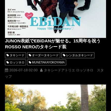
JUNON表紙でEBiDANが魅せる。15周年を祝う
ROSSO NEROのタキシード装
タキシード
オーダータキシード
レンタルタキシード
ロッソネロ
MUNETAKAYOKOYAMA
タキシードアトリエ ロッソネロ
Tuxedo Atelier ROSSO NERO
2026-07-18 02:00
タキシードアトリエ ロッソネロ スタ
ッフ
オーダータキシード東京
レンタルタキシード東京
ROSSONERO
MaisonMUNETAKAYOKOYAMA
髙田彪我