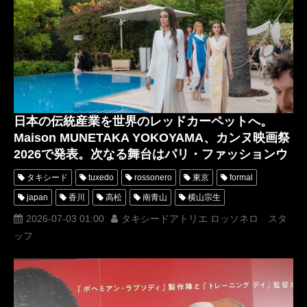
日本の伝統産業を世界のレッドカーペットへ。
Maison MUNETAKA YOKOYAMA、カンヌ映画祭
2026で発表。次なる舞台はパリ・ファッションウ
ィーク
タキシード
tuxedo
rossonero
東京
formal
japan
香川
高松
南青山
横山宗生
株式会社マイモード
2026-07-03 01:00
タキシードアトリエ ロッソネロ スタ
ッフ
一般社団法人日本フォーマルウェア文化普及協会
タキシードアトリエ ロッソネロ
西陣織
JFCA
レッドカーペット
Tuxedo Atelier ROSSO NERO
米沢織
菅野祐悟
パリ
ファッションショー
カンヌ映画祭