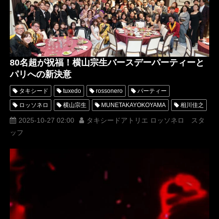
オーダータキシード東京
レンタルタキシード東京
タキシード東京
JFCAフォーマルウェアコンテスト
みちょぱ
THERAMPAGE
アンミカ
FULLCASTRAISERZ
TinyTwiggz
筋達磨
きもの
浴衣
ミスター着物美男
80名超が祝福！横山宗生バースデーパーティーと
アニヴェルセル表参道
パリへの新決意
タキシード
tuxedo
rossonero
パーティー
ロッソネロ
横山宗生
MUNETAKAYOKOYAMA
相川佳之
広瀬香美
Tuxedo Atelier ROSSO NERO
2025-10-27 02:00
タキシードアトリエ ロッソネロ スタ
ッフ
オーダータキシード東京
レンタルタキシード東京
タキシード東京
三拍子
バースデーパーティー
サンプラザ中野くん
パリコレクション
パリコレ
ダイアモンドユカイ
誕生日会
birthday
タキシードアトリエ ロッソネロタキシードアトリエロッソネロ