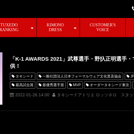
TUXEDO
KIMONO
CUSTOMER'S
RANKING
DRESS
VOICE
「K-1 AWARDS 2021」武尊選手・野扖正明選
供！
タキシード
一般社団法人日本フォーマルウェア文化普及協会
J
最高試合賞
最優秀選手賞
MVP
オーダータキシード東京
タキシードオーダー東京
タキシードレンタル東京
2021
K
2022-01-26 14:00
タキシードアトリエ ロッソネロ スタッ
KHAOS
レオナぺタス
殊勲賞
朝久泰央
軍司泰斗
椿原龍矢
技能賞
和島大海
ベストKO賞
マハムードサ
ベストガールズ賞
チャナナ沙梨奈
ABEMA賞
菅原美優