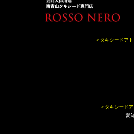
＜タキシードアト
＜タキシードア
愛知