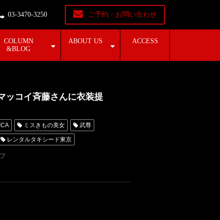
03-3470-3250
ご予約・お問い合わせ
COLUMN
ABOUT US
ACCESS
&BLOG
手・マッコイ斉藤さんに衣装提
FCA
ミスきもの美女
武尊
レンタルタキシード東京
-1AWARDS
野扖正明
Krush
フ
敢闘賞
シナカリミアン
ッタリ
新美貴士
マッコイ斎藤
グランプリ