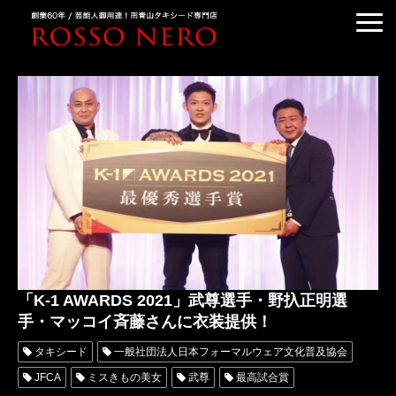
TUXEDO ORDER
TUXEDO RENTAL
TUXEDO RANKING
KIMONO DRESS
CUSTOMER'S VOICE
COLUMN &BLOG
ABOUT US
ACCESS
「K-1 AWARDS 2021」武尊選手・野扖正明選
手・マッコイ斉藤さんに衣装提供！
タキシード
一般社団法人日本フォーマルウェア文化普及協会
JFCA
ミスきもの美女
武尊
最高試合賞