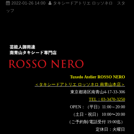
最優秀選手賞
MVP
オーダータキシード東京
2022-01-26 14:00
タキシードアトリエ ロッソネロ スタ
ッフ
レンタルタキシード東京
タキシードオーダー東京
タキシードレンタル東京
2021
K-1AWARDS
野扖正明
Krush
KHAOS
レオナぺタス
殊勲賞
朝久泰央
軍司泰斗
敢闘賞
シナカリミアン
椿原龍矢
技能賞
和島大海
ベストKO賞
マハムードサッタリ
新美貴士
ベストガールズ賞
チャナナ沙梨奈
ABEMA賞
菅原美優
マッコイ斎藤
グランプリ
Tuxedo Atelier ROSSO NERO
＜タキシードアトリエ ロッソネロ 南青山本店＞
東京都港区南青山4-17-33-306
TEL：03-3470-3250
OPEN：（平日）11:00～20:00
（土日・祝日） 10:00〜20:00
（ご予約制/電話受付 19:00迄）
定休日：火曜日