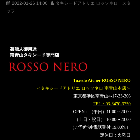
最優秀選手賞
MVP
オーダータキシード東京
2022-01-26 14:00
タキシードアトリエ ロッソネロ スタ
ッフ
レンタルタキシード東京
タキシードオーダー東京
タキシードレンタル東京
2021
K-1AWARDS
野扖正明
Krush
KHAOS
レオナぺタス
殊勲賞
朝久泰央
軍司泰斗
敢闘賞
シナカリミアン
椿原龍矢
技能賞
和島大海
ベストKO賞
マハムードサッタリ
新美貴士
ベストガールズ賞
チャナナ沙梨奈
ABEMA賞
菅原美優
マッコイ斎藤
グランプリ
Tuxedo Atelier ROSSO NERO
＜タキシードアトリエ ロッソネロ 南青山本店＞
東京都港区南青山4-17-33-306
TEL：03-3470-3250
OPEN：（平日）11:00～20:00
（土日・祝日） 10:00〜20:00
（ご予約制/電話受付 19:00迄）
定休日：火曜日