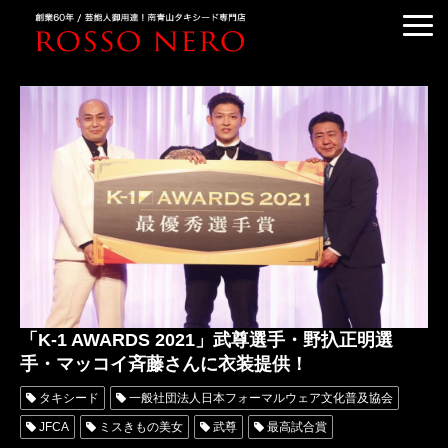
TUXEDO ORDER
TUXEDO RENTAL
TUXEDO RANKING
KIMONO DRESS
CUSTOMER'S VOICE
COLUMN &BLOG
ABOUT US
ACCESS
「K-1 AWARDS 2021」武尊選手・野扖正明選
手・マッコイ斉藤さんに衣装提供！
タキシード
一般社団法人日本フォーマルウェア文化普及協会
JFCA
ミスきもの美女
武尊
最高試合賞