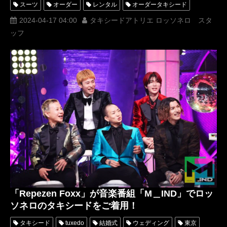
スーツ
オーダー
レンタル
オーダータキシード
レンタルタキシード
ロッソネロ
人気
横山宗生
2024-04-17 04:00
タキシードアトリエ ロッソネロ スタ
ッフ
MUNETAKAYOKOYAMA
購入
名古屋
オーダータキシード東京
オーダータキシード名古屋
新郎衣装
レンタルタキシード東京
レンタルタキシード名古屋
横浜
ROSSONERO
タキシードオーダー東京
タキシードレンタル東京
タキシード靴
青山
TikTok
TikToker
オーダータキシード横浜
レンタルタキシード横浜
DJ社長
RepezenFoxx
DJ銀太
DJFoy
レペゼン
XOXO
M_IND
DJWAKI
DJMARU
「Repezen Foxx」が音楽番組「M＿IND」でロッ
ソネロのタキシードをご着用！
タキシード
tuxedo
結婚式
ウェディング
東京