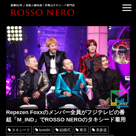
TUXEDO ORDER
TUXEDO RENTAL
TUXEDO RANKING
KIMONO DRESS
CUSTOMER'S VOICE
COLUMN &BLOG
ABOUT US
ACCESS
Repezen Foxxのメンバー全員がフジテレビの番
組「M_IND」でROSSO NEROのタキシード着用
タキシード
tuxedo
結婚式
東京
表参道