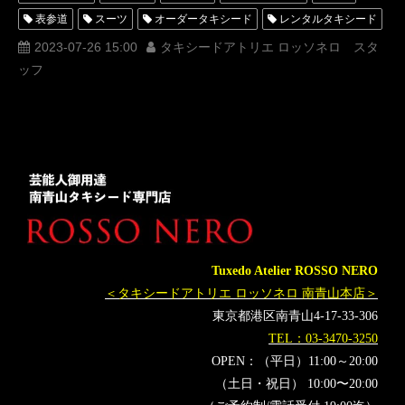
表参道
スーツ
オーダータキシード
レンタルタキシード
ロッソネロ
人気
MUNETAKAYOKOYAMA
購入
2023-07-26 15:00
タキシードアトリエ ロッソネロ スタ
ッフ
フジテレビ
名古屋
オーダータキシード東京
オーダータキシード名古屋
新郎衣装
レンタルタキシード東京
レンタルタキシード名古屋
横浜
ROSSONERO
タキシードオーダー東京
タキシードレンタル東京
タキシード靴
神奈川
オーダータキシード横浜
レンタルタキシード横浜
DJ社長
DJwaki
DJmaru
RepezenFoxx
レペゼンフォックス
DJ銀太
DJふぉい
DJGINTA
DJFoy
MIND
Tuxedo Atelier ROSSO NERO
レペゼン
DJ脇
DJまる
みちょぱ
ハライチ
＜タキシードアトリエ ロッソネロ 南青山本店＞
澤部佑
XOXO
M_IND
東京都港区南青山4-17-33-306
TEL：03-3470-3250
OPEN：（平日）11:00～20:00
（土日・祝日） 10:00〜20:00