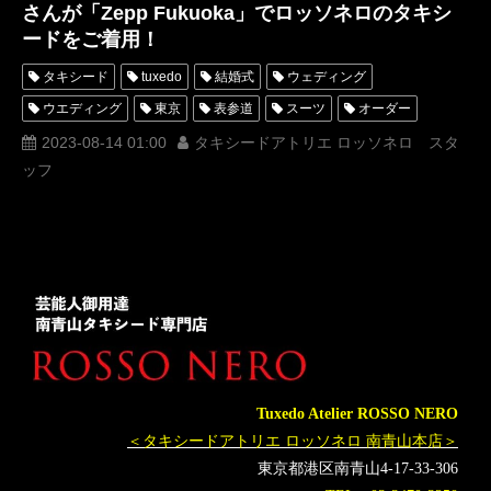
さんが「Zepp Fukuoka」でロッソネロのタキシ
ードをご着用！
タキシード
tuxedo
結婚式
ウェディング
ウエディング
東京
表参道
スーツ
オーダー
レンタル
オーダータキシード
レンタルタキシード
2023-08-14 01:00
タキシードアトリエ ロッソネロ スタ
ッフ
ロッソネロ
人気
横山宗生
MUNETAKAYOKOYAMA
購入
YouTube
名古屋
オーダータキシード東京
オーダータキシード名古屋
新郎衣装
レンタルタキシード東京
レンタルタキシード名古屋
横浜
ROSSONERO
タキシードオーダー東京
タキシードレンタル東京
タキシード靴
青山
YouTuber
神奈川
オーダータキシード横浜
レンタルタキシード横浜
DJ社長
ヘラヘラ三銃士
ありしゃん
DJ脇
DJまる
Tuxedo Atelier ROSSO NERO
DJWAKI
DJMARU
ZeppFukuoka
Zepp福岡
＜タキシードアトリエ ロッソネロ 南青山本店＞
ヘラヘラ三銃士 LIVE TOUR2023HANGOVER史上最強の女たち
東京都港区南青山4-17-33-306
まりな
さおりん