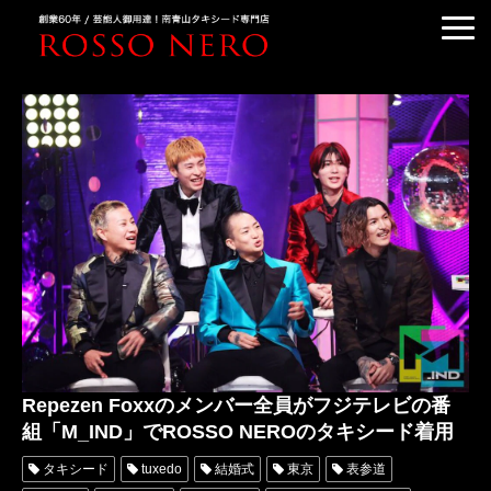
TUXEDO ORDER
TUXEDO RENTAL
TUXEDO RANKING
KIMONO DRESS
CUSTOMER'S VOICE
COLUMN &BLOG
ABOUT US
ACCESS
Repezen Foxxのメンバー全員がフジテレビの番
組「M_IND」でROSSO NEROのタキシード着用
タキシード
tuxedo
結婚式
東京
表参道