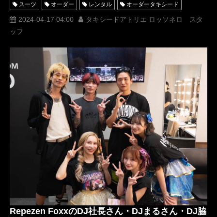
スーツ
オーダー
レンタル
オーダータキシード
レンタルタキシード
ロッソネロ
人気
横山宗生
2024-04-17 04:00
タキシードアトリエ ロッソネロ スタ
ッフ
MUNETAKAYOKOYAMA
購入
名古屋
オーダータキシード東京
オーダータキシード名古屋
新郎衣装
レンタルタキシード東京
レンタルタキシード名古屋
横浜
ROSSONERO
タキシードオーダー東京
タキシードレンタル東京
タキシード靴
青山
TikTok
TikToker
オーダータキシード横浜
レンタルタキシード横浜
DJ社長
RepezenFoxx
DJ銀太
DJFoy
レペゼン
XOXO
M_IND
DJWAKI
DJMARU
Repezen FoxxのDJ社長さん・DJまるさん・DJ脇