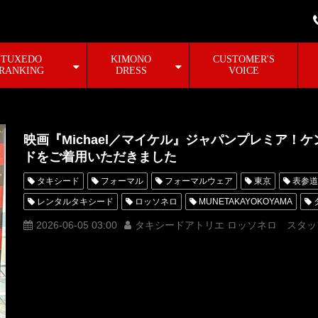
TUXEDO
KIMONO
CUSTOMER'S
RANKING
DRESS
VOICE
映画『Michael／マイケル』ジャパンプレミア！
ドをご着用いただきました
タキシード
フォーマル
フォーマルウェア
東京
表参道
レンタルタキシード
ロッソネロ
MUNETAKAYOKOYAMA
ROSSONERO
トラヴィスペイン
ケントモリ
マイケルジャ
2026-06-05 03:00
タキシードアトリエ ロッソネロ スタッ
マイケル
Michael
KentoMori
TravisPayne
着物タキシ