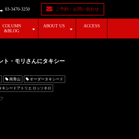
03-3470-3250
ご予約・お問い合わせ
COLUMN
ABOUT US
ACCESS
&BLOG
ケント・モリさんにタキシー
南青山
オーダータキシード
タキシードアトリエ ロッソネロ
クソン
MichealJackson
フ
ード（