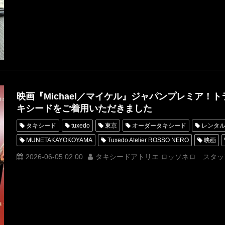
映画『Michael／マイケル』ジャパンプレミア！
キシードをご着用いただきました
タキシード
tuxedo
東京
オーダータキシード
レンタ
MUNETAKAYOKOYAMA
Tuxedo Atelier ROSSO NERO
映画
Travis Payne
Kento Mori
トラヴィスペイン
ケントモリ
2026-06-05 02:00
タキシードアトリエ ロッソネロ スタッ
ユーコスミダジャクソン
アバンギャルディ
マイケルジャクソン
マイケル