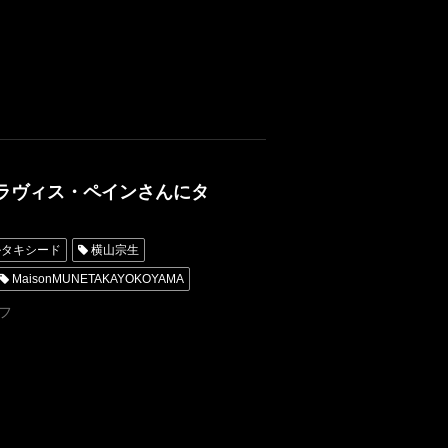
トラヴィス・ペインさんにタ
ルタキシード
横山宗生
MaisonMUNETAKAYOKOYAMA
Yuko Sumida Jackson
フ
MichealJackson
Micheal