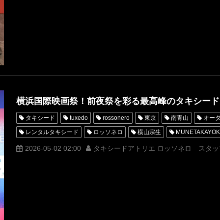
横浜国際映画祭！前夜祭を彩る最高峰のタキシード
タキシード
tuxedo
rossonero
東京
南青山
オー
レンタルタキシード
ロッソネロ
横山宗生
MUNETAKAYO
タキシードアトリエ ロッソネロ
オーダータキシード東京
レン
2026-05-02 02:00
タキシードアトリエ ロッソネロ スタッ
タキシード 東京
綾小路翔
氣志團
横浜国際映画祭
菅
MaisonMUNETAKAYOKOYAMA
トラヴィスペイン
マイケルジ
TravisPayne
南果歩
前夜祭
オープニングナイト
YOK
YokohamaInternationmalFilmFestival
May.J
別所哲也
平野