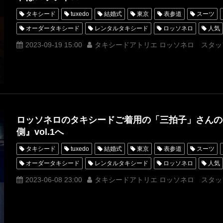
タキシード
tuxedo
結婚式
東京
表参道
スーツ
オーダータキシード
レンタルタキシード
ロッソネロ
人気
MUNETAKAYOKOYAMA
購入
名古屋
オーダータキシード
2023-09-19 15:00
タキシードアトリエ ロッソネロ スタッ
新郎衣装
レンタルタキシード東京
レンタルタキシード名古屋
タキシードオーダー東京
タキシードレンタル東京
タキシード靴
オーダータキシード横浜
レンタルタキシード横浜
タキシード漫
スピードワゴン
THESECOND
ロッソネロのタキシードご着用の「三拍子」さんの
側』vol.1へ
タキシード
tuxedo
結婚式
東京
表参道
スーツ
オーダータキシード
レンタルタキシード
ロッソネロ
人気
オーダータキシード東京
オーダータキシード名古屋
新郎衣装
2023-06-08 23:00
タキシードアトリエ ロッソネロ スタッ
レンタルタキシード名古屋
横浜
ROSSONERO
タキシード
タキシードレンタル東京
タキシード靴
青山
神奈川
高
漫才
うんたった
オーダータキシード横浜
レンタルタキシ