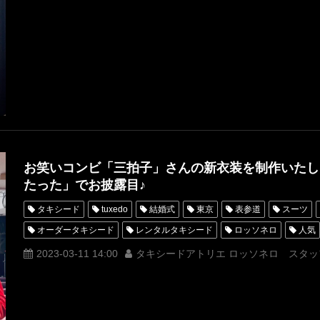
漫才の向こう側
ナルゲキ
二丁拳銃
漫才師
お笑いコンビ「三拍子」さんの新衣装を制作いたし
たった」でお披露目♪
タキシード
tuxedo
結婚式
東京
表参道
スーツ
オーダータキシード
レンタルタキシード
ロッソネロ
人気
オーダータキシード東京
オーダータキシード名古屋
新郎衣装
2023-03-11 14:00
タキシードアトリエ ロッソネロ スタッ
レンタルタキシード名古屋
横浜
ROSSONERO
タキシード
タキシードレンタル東京
タキシード靴
青山
高倉陵
三
うんたった
MUNETAKAYOKOYAMAcouture
オーダータキシー