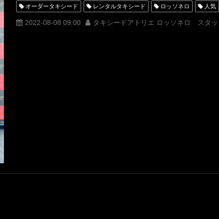
オーダータキシード
レンタルタキシード
ロッソネロ
人気
MUNETAKAYOKOYAMA
購入
20周年
名古屋
オーダ
2022-08-08 09:00
タキシードアトリエ ロッソネロ スタッ
オーダータキシード名古屋
新郎衣装
レンタルタキシード東京
横浜
ROSSONERO
タキシードオーダー東京
タキシードレ
青山
高倉陵
三拍子
久保孝真
ラストチャンスと言わな
お笑いコンビ
20周年単独ライブ
20周年単独LIVE