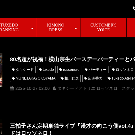
TUXEDO
KIMONO
CUSTOMER'S
RANKING
DRESS
VOICE
80名超が祝福！横山宗生バースデーパーティーと
タキシード
tuxedo
rossonero
パーティー
ロッソネロ
MUNETAKAYOKOYAMA
相川佳之
広瀬香美
Tuxedo Ateli
オーダータキシード東京
レンタルタキシード東京
タキシード東
2025-10-27 02:00
タキシードアトリエ ロッソネロ スタッ
バースデーパーティー
サンプラザ中野くん
パリコレクション
誕生日会
birthday
タキシードアトリエ ロッソネロタキシード
三拍子さん定期単独ライブ『漫才の向こう側vol.
ドはロッソネロ！