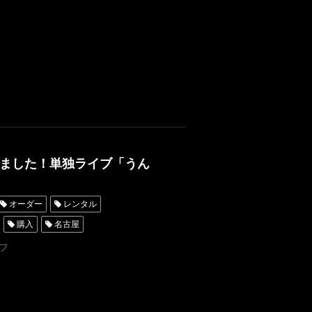
ました！単独ライブ「うん
オーダー
レンタル
購入
名古屋
レンタルタキシード東京
フ
オーダー東京
拍子
久保孝真
漫才
ド横浜
レンタルタキシード横浜