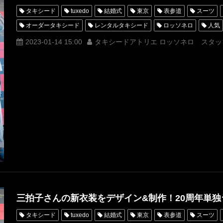
タキシード
tuxedo
結婚式
東京
表参道
スーツ
オーダータキシード
レンタルタキシード
ロッソネロ
人気
MUNETAKAYOKOYAMA
購入
名古屋
オーダータキシード
2023-01-14 15:00
タキシードアトリエ ロッソネロ スタッ
新郎衣装
レンタルタキシード東京
レンタルタキシード名古屋
タキシードオーダー東京
タキシードレンタル東京
タキシード靴
久保孝真
うんたった
三拍子さんの新衣装をデザイン&制作！20周年単
タキシード
tuxedo
結婚式
東京
表参道
スーツ