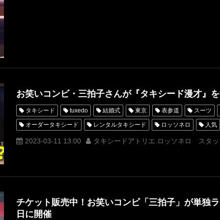
タキシード漫才
お笑いコンビ・三拍子さんが『タキシード漫才』を
タキシード
tuxedo
結婚式
東京
表参道
スーツ
オーダータキシード
レンタルタキシード
ロッソネロ
人気
オーダータキシード東京
オーダータキシード名古屋
新郎衣装
2023-03-11 13:00
タキシードアトリエ ロッソネロ スタッ
レンタルタキシード名古屋
横浜
ROSSONERO
タキシード
タキシードレンタル東京
タキシード靴
青山
三拍子
漫
MUNETAKAYOKOYAMAcouture
オーダータキシード横浜
レン
タキシード漫才
チケット販売中！お笑いコンビ「三拍子」が単独ラ
日に開催