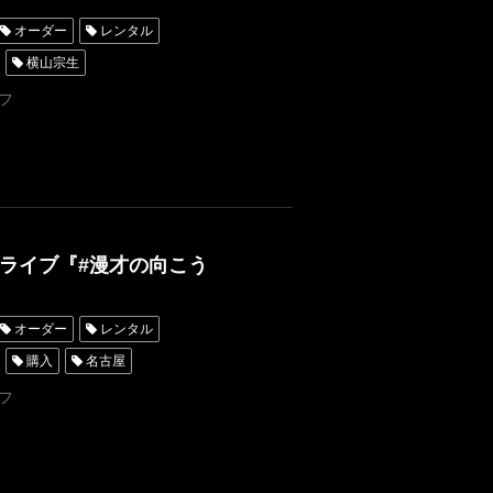
オーダー
レンタル
横山宗生
東京
オーダータキシード名古屋
フ
横浜
ROSSONERO
青山
三拍子
漫才
才
ひつじねいり
ライブ『#漫才の向こう
オーダー
レンタル
購入
名古屋
レンタルタキシード東京
フ
オーダー東京
倉陵
三拍子
久保孝真
ード横浜
タキシード漫才