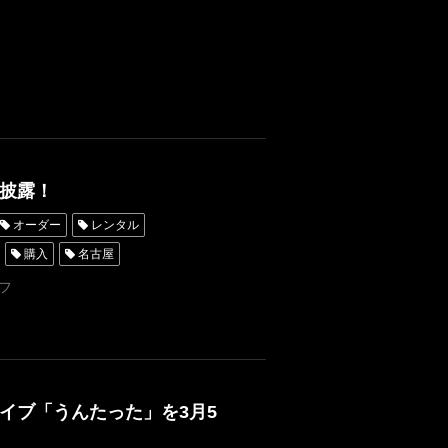
披露！
オーダー
レンタル
購入
名古屋
レンタルタキシード東京
フ
オーダー東京
才
タルタキシード横浜
イブ「うんたった」を3月5