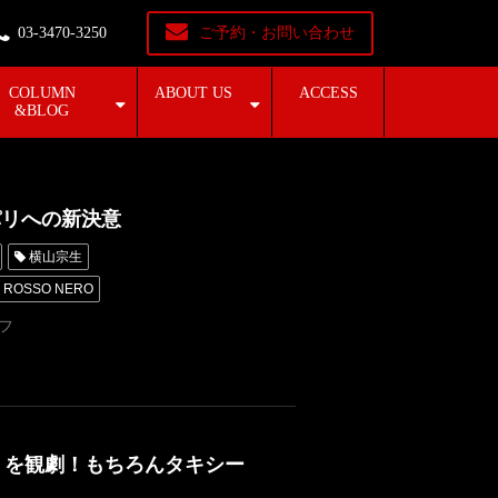
03-3470-3250
ご予約・お問い合わせ
COLUMN
ABOUT US
ACCESS
&BLOG
パリへの新決意
横山宗生
er ROSSO NERO
京
三拍子
フ
パリコレ
ダイアモンドユカイ
アトリエロッソネロ
4』を観劇！もちろんタキシー