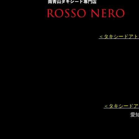
＜タキシードアト
＜タキシードア
愛知