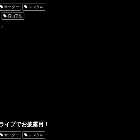
オーダー
レンタル
横山宗生
東京
オーダータキシード名古屋
フ
横浜
ROSSONERO
青山
高倉陵
三拍子
独ライブでお披露目！
オーダー
レンタル