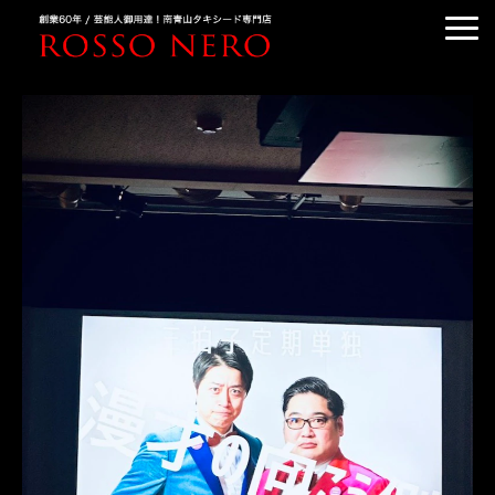
TUXEDO ORDER
TUXEDO RENTAL
TUXEDO RANKING
KIMONO DRESS
CUSTOMER'S VOICE
COLUMN &BLOG
ABOUT US
ACCESS