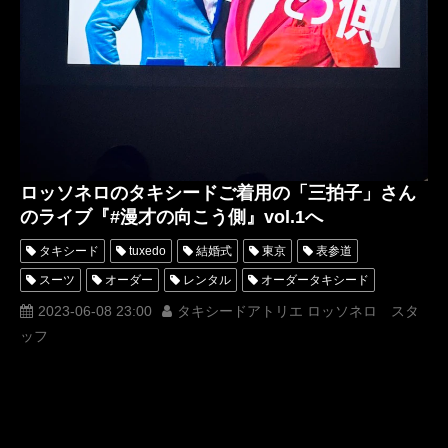
ロッソネロのタキシードご着用の「三拍子」さん
のライブ『#漫才の向こう側』vol.1へ
タキシード
tuxedo
結婚式
東京
表参道
スーツ
オーダー
レンタル
オーダータキシード
レンタルタキシード
ロッソネロ
人気
購入
名古屋
2023-06-08 23:00
タキシードアトリエ ロッソネロ スタ
ッフ
オーダータキシード東京
オーダータキシード名古屋
新郎衣装
レンタルタキシード東京
レンタルタキシード名古屋
横浜
ROSSONERO
タキシードオーダー東京
タキシードレンタル東京