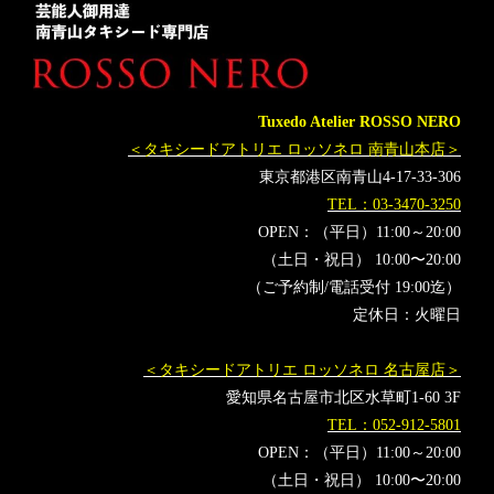
タキシード靴
青山
神奈川
高倉陵
三拍子
久保孝真
漫才
うんたった
オーダータキシード横浜
レンタルタキシード横浜
タキシード漫才
漫才の向こう側
ナルゲキ
二丁拳銃
漫才師
Tuxedo Atelier ROSSO NERO
＜タキシードアトリエ ロッソネロ 南青山本店＞
東京都港区南青山4-17-33-306
TEL：03-3470-3250
OPEN：（平日）11:00～20:00
（土日・祝日） 10:00〜20:00
（ご予約制/電話受付 19:00迄）
定休日：火曜日
＜タキシードアトリエ ロッソネロ 名古屋店＞
愛知県名古屋市北区水草町1-60 3F
TEL：052-912-5801
OPEN：（平日）11:00～20:00
（土日・祝日） 10:00〜20:00