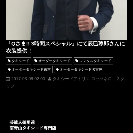
「Qさま!! 3時間スペシャル」にて辰巳琢郎さんに
衣装提供！
タキシード
オーダータキシード
レンタルタキシード
オーダータキシード東京
オーダータキシード名古屋
タキシード 東京
タキシードアトリエ ロッソネロ
2017-03-09 02:00
タキシードアトリエ ロッソネロ スタ
ッフ
タキシード 大阪
タキシード 名古屋
オーダータキシード 大阪
辰巳琢郎