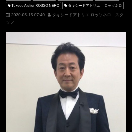
Tuxedo Atelier ROSSO NERO
タキシードアトリエ ロッソネロ
オーダータキシード 東京
オーダータキシード 名古屋
2020-05-15 07:40
タキシードアトリエ ロッソネロ スタ
ッフ
オーダータキシード 大阪
１１周年
オーダータキシード 高松
11th Anniversary