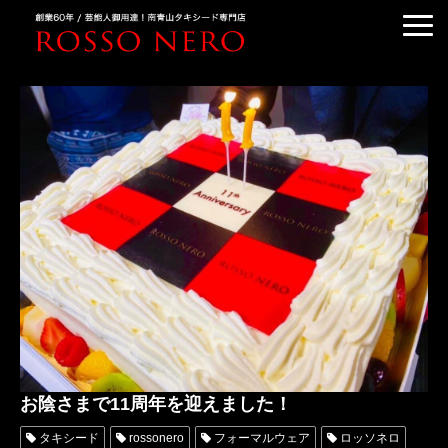
TUXEDO ORDER
TUXEDO RENTAL
TUXEDO RANKING
KIMONO DRESS
CUSTOMER'S VOICE
COLUMN &BLOG
ABOUT US
ACCESS
お陰さまで11周年を迎えました！
タキシード
rossonero
フォーマルウェア
ロッソネロ