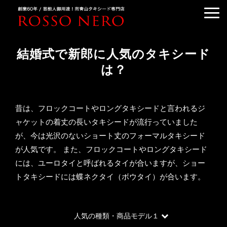
TUXEDO ORDER
結婚式で新郎に人気のタキシード
TUXEDO RENTAL
は？
TUXEDO RANKING
KIMONO DRESS
昔は、フロックコートやロングタキシードと言われるジ
CUSTOMER'S VOICE
ャケットの着丈の長いタキシードが流行っていました
COLUMN &BLOG
が、今は光沢のないショート丈のフォーマルタキシード
が人気です。 また、フロックコートやロングタキシード
ABOUT US
には、ユーロタイと呼ばれるタイが合いますが、ショー
ACCESS
トタキシードには蝶ネクタイ（ボウタイ）が合います。
人気の種類・商品モデル１