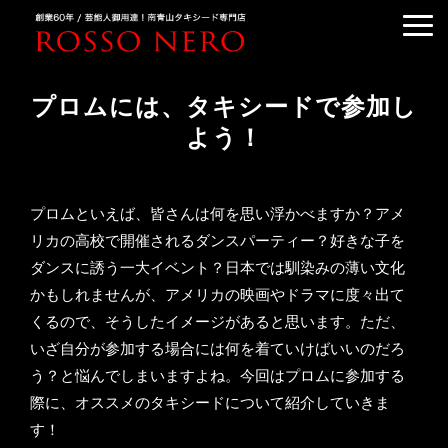
TUXEDO ORDER
プロムには、タキシードで参加し
TUXEDO RENTAL
よう！
TUXEDO RANKING
KIMONO DRESS
プロムといえば、皆さんは何を思い浮かべますか？アメ
CUSTOMER'S VOICE
リカの高校で開催されるダンスパーティー？好きな子を
COLUMN &BLOG
ダンスに誘う一大イベント？日本では馴染みの薄い文化
かもしれませんが、アメリカの映画やドラマに度々出て
ABOUT US
くるので、そうしたイメージがあると思います。ただ、
ACCESS
いざ自分が参加する場合には何を着ていけばいいのだろ
う？と悩んでしまいますよね。今回はプロムに参加する
際に、オススメのタキシードについて紹介していきま
す！