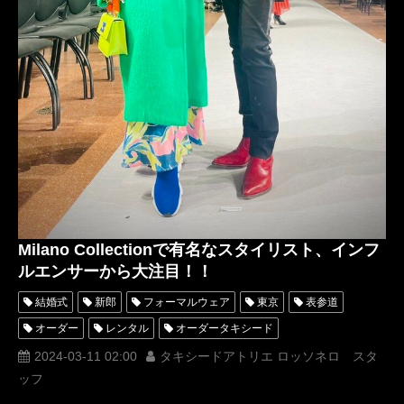
Milano Collectionで有名なスタイリスト、インフ
ルエンサーから大注目！！
結婚式
新郎
フォーマルウェア
東京
表参道
オーダー
レンタル
オーダータキシード
レンタルタキシード
ロッソネロ
横山宗生
名古屋
2024-03-11 02:00
タキシードアトリエ ロッソネロ スタ
ッフ
オーダータキシード東京
オーダータキシード名古屋