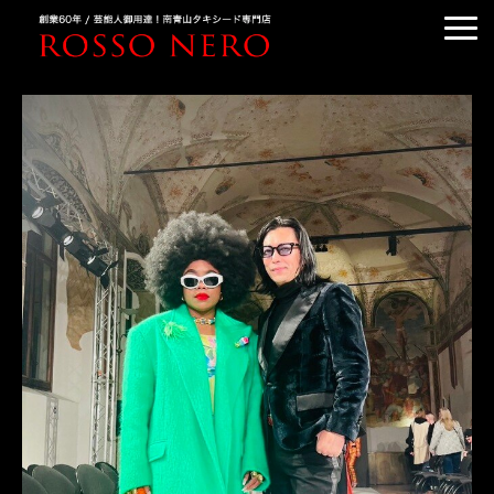
TUXEDO ORDER
TUXEDO RENTAL
TUXEDO RANKING
KIMONO DRESS
CUSTOMER'S VOICE
COLUMN &BLOG
ABOUT US
ACCESS