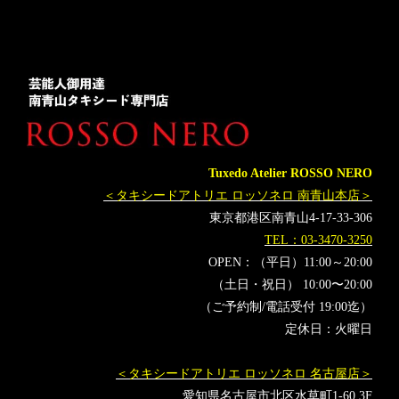
レンタルタキシード東京
レンタルタキシード名古屋
横浜
ROSSONERO
タキシード靴
青山
神奈川
ミラノコレクション
Milano
オーダータキシード横浜
レンタルタキシード横浜
着物タキシード
着物ドレス
#ROSSONERO
#新郎衣装
着物洋服
MILANOCOLLECTION
ハーパーズ バザー
HarpersBAZAAR
ファッション雑誌
NY
MUNETAYOKOYAAM
Tuxedo Atelier ROSSO NERO
#オーダータキシード
#レンタルタキシード
#タキシード
＜タキシードアトリエ ロッソネロ 南青山本店＞
#オーダー
#レンタル
#ロッソネロ
東京都港区南青山4-17-33-306
#オーダータキシード東京
#レンタルタキシード東京
TEL：03-3470-3250
#タキシードオーダー東京
#タキシードレンタル東京
OPEN：（平日）11:00～20:00
（土日・祝日） 10:00〜20:00
#オーダータキシード名古屋
#レンタルタキシード名古屋
（ご予約制/電話受付 19:00迄）
#オーダータキシード横浜
#レンタルタキシード横浜
#東京
定休日：火曜日
#名古屋
#横浜
#青山
#表参道
#結婚式
#スーツ
#購入
#人気
#タキシード靴
#tuxedo
＜タキシードアトリエ ロッソネロ 名古屋店＞
#横山宗生
#MUNETAKATOKOYAMA
#神奈川
愛知県名古屋市北区水草町1-60 3F