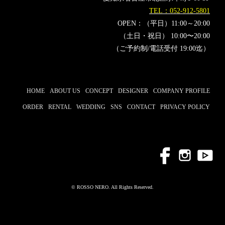
#ウエディング
#ミラノコレクション
TEL：052-912-5801
OPEN：（平日）11:00～20:00
#ミラノファッションウィーク
#インフルエンサー
（土日・祝日） 10:00〜20:00
#スタイリスト
#AngelikaBambi
（ご予約制/電話受付 19:00迄）
HOME
ABOUT US
CONCEPT
DESIGNER
COMPANY PROFILE
ORDER
RENTAL
WEDDING
SNS
CONTACT
PRIVACY POLICY
© ROSSO NERO. All Rights Reserved.