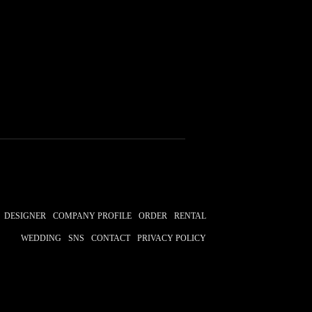
京
#タキシードオーダー東京
タルタキシード名古屋
#名古屋
#横浜
#青山
ード靴
#tuxedo
#横山宗生
コレクション
ト
#AngelikaBambi
DESIGNER
COMPANY PROFILE
ORDER
RENTAL
WEDDING
SNS
CONTACT
PRIVACY POLICY