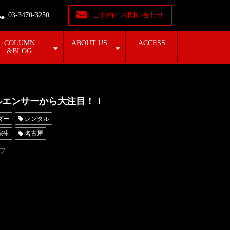
03-3470-3250
ご予約・お問い合わせ
COLUMN
ABOUT US
ACCESS
&BLOG
インフルエンサーから大注目！！
ダー
レンタル
宗生
名古屋
キシード東京
フ
靴
青山
神奈川
タルタキシード横浜
着物洋服
MILANOCOLLECTION
MUNETAYOKOYAAM
#オーダー
#レンタル