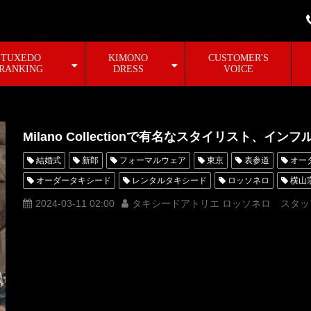
TUXEDO
KIMONO
CUSTOMER'S
RANKING
DRESS
VOICE
Milano Collectionで有名なスタイリスト、
結婚式
新郎
フォーマルウェア
東京
表参道
オー
オーダータキシード
レンタルタキシード
ロッソネロ
横山
オーダータキシード東京
オーダータキシード名古屋
レンタルタ
2024-03-11 02:00
タキシードアトリエ ロッソネロ スタッ
レンタルタキシード名古屋
横浜
ROSSONERO
タキシード
ミラノコレクション
Milano
オーダータキシード横浜
レン
着物タキシード
着物ドレス
#ROSSONERO
#新郎衣装
ハーパーズ バザー
HarpersBAZAAR
ファッション雑誌
NY
#オーダータキシード
#レンタルタキシード
#タキシード