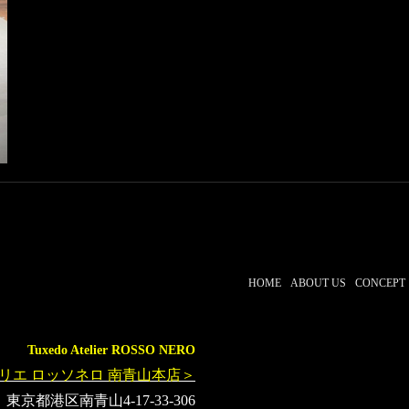
#ロッソネロ
#オーダータキシード東京
#レンタルタキシード東
#タキシードレンタル東京
#オーダータキシード名古屋
#レン
#オーダータキシード横浜
#レンタルタキシード横浜
#東京
#表参道
#結婚式
#スーツ
#購入
#人気
#タキシ
#MUNETAKATOKOYAMA
#神奈川
#ウエディング
#ミラノ
#ミラノファッションウィーク
#インフルエンサー
#スタイリス
HOME
ABOUT US
CONCEPT
Tuxedo Atelier ROSSO NERO
リエ ロッソネロ 南青山本店＞
東京都港区南青山4-17-33-306