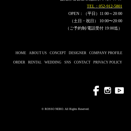
#ウエディング
#ミラノコレクション
TEL：052-912-5801
OPEN：（平日）11:00～20:00
#ミラノファッションウィーク
#インフルエンサー
（土日・祝日） 10:00〜20:00
#スタイリスト
#AngelikaBambi
（ご予約制/電話受付 19:00迄）
HOME
ABOUT US
CONCEPT
DESIGNER
COMPANY PROFILE
ORDER
RENTAL
WEDDING
SNS
CONTACT
PRIVACY POLICY
© ROSSO NERO. All Rights Reserved.