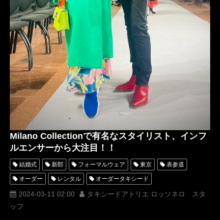
Milano Collectionで有名なスタイリスト、インフ
ルエンサーから大注目！！
結婚式
新郎
フォーマルウェア
東京
表参道
オーダー
レンタル
オーダータキシード
レンタルタキシード
ロッソネロ
横山宗生
名古屋
2024-03-11 02:00
タキシードアトリエ ロッソネロ スタ
ッフ
オーダータキシード東京
オーダータキシード名古屋