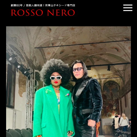
TUXEDO ORDER
TUXEDO RENTAL
TUXEDO RANKING
KIMONO DRESS
CUSTOMER'S VOICE
COLUMN &BLOG
ABOUT US
ACCESS