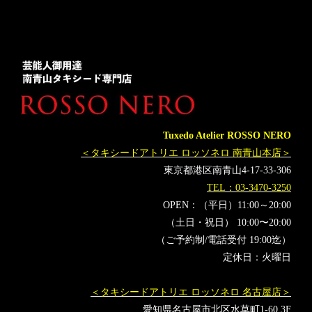
レンタルタキシード東京
レンタルタキシード名古屋
横浜
ROSSONERO
タキシード靴
青山
神奈川
ミラノコレクション
Milano
オーダータキシード横浜
レンタルタキシード横浜
着物タキシード
着物ドレス
#ROSSONERO
#新郎衣装
着物洋服
MILANOCOLLECTION
ハーパーズ バザー
HarpersBAZAAR
ファッション雑誌
NY
MUNETAYOKOYAAM
Tuxedo Atelier ROSSO NERO
#オーダータキシード
#レンタルタキシード
#タキシード
＜タキシードアトリエ ロッソネロ 南青山本店＞
#オーダー
#レンタル
#ロッソネロ
東京都港区南青山4-17-33-306
#オーダータキシード東京
#レンタルタキシード東京
TEL：03-3470-3250
#タキシードオーダー東京
#タキシードレンタル東京
OPEN：（平日）11:00～20:00
（土日・祝日） 10:00〜20:00
#オーダータキシード名古屋
#レンタルタキシード名古屋
（ご予約制/電話受付 19:00迄）
#オーダータキシード横浜
#レンタルタキシード横浜
#東京
定休日：火曜日
#名古屋
#横浜
#青山
#表参道
#結婚式
#スーツ
#購入
#人気
#タキシード靴
#tuxedo
＜タキシードアトリエ ロッソネロ 名古屋店＞
#横山宗生
#MUNETAKATOKOYAMA
#神奈川
愛知県名古屋市北区水草町1-60 3F