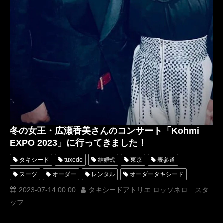
冬の女王・広瀬香美さんのコンサート「Kohmi
EXPO 2023」に行ってきました！
タキシード
tuxedo
結婚式
東京
表参道
スーツ
オーダー
レンタル
オーダータキシード
レンタルタキシード
ロッソネロ
人気
横山宗生
2023-07-14 00:00
タキシードアトリエ ロッソネロ スタ
ッフ
MUNETAKAYOKOYAMA
購入
広瀬香美
ロマンスの神様
名古屋
オーダータキシード東京
オーダータキシード名古屋