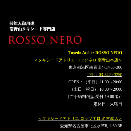
新郎衣装
レンタルタキシード東京
レンタルタキシード名古屋
横浜
品川プリンスホテル
ROSSONERO
タキシードオーダー東京
タキシードレンタル東京
タキシード靴
青山
ゲレンデがとけるほど恋したい
promise
ストロボ
オーダータキシード横浜
レンタルタキシード横浜
Tuxedo Atelier ROSSO NERO
KohmiEXPO
Kohmi EXPO2023
MOS
FUYU
＜タキシードアトリエ ロッソネロ 南青山本店＞
ゼロから打ち師始めます。
ハラミちゃん
東京都港区南青山4-17-33-306
TEL：03-3470-3250
OPEN：（平日）11:00～20:00
（土日・祝日） 10:00〜20:00
（ご予約制/電話受付 19:00迄）
定休日：火曜日
＜タキシードアトリエ ロッソネロ 名古屋店＞
愛知県名古屋市北区水草町1-60 3F