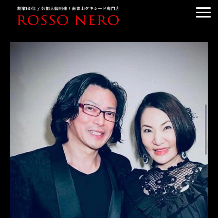
TUXEDO ORDER
TUXEDO RENTAL
TUXEDO RANKING
KIMONO DRESS
CUSTOMER'S VOICE
COLUMN &BLOG
ABOUT US
ACCESS