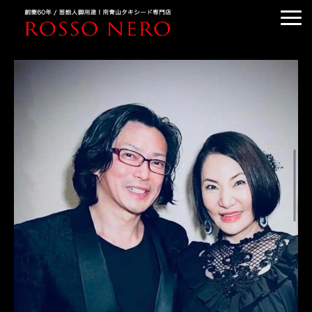
TUXEDO ORDER
TUXEDO RENTAL
TUXEDO RANKING
KIMONO DRESS
CUSTOMER'S VOICE
COLUMN &BLOG
ABOUT US
ACCESS