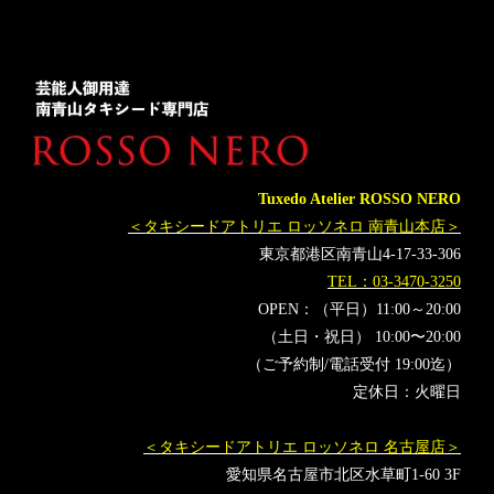
新郎衣装
レンタルタキシード東京
レンタルタキシード名古屋
横浜
品川プリンスホテル
ROSSONERO
タキシードオーダー東京
タキシードレンタル東京
タキシード靴
青山
ゲレンデがとけるほど恋したい
promise
ストロボ
オーダータキシード横浜
レンタルタキシード横浜
Tuxedo Atelier ROSSO NERO
KohmiEXPO
Kohmi EXPO2023
MOS
FUYU
＜タキシードアトリエ ロッソネロ 南青山本店＞
ゼロから打ち師始めます。
ハラミちゃん
東京都港区南青山4-17-33-306
TEL：03-3470-3250
OPEN：（平日）11:00～20:00
（土日・祝日） 10:00〜20:00
（ご予約制/電話受付 19:00迄）
定休日：火曜日
＜タキシードアトリエ ロッソネロ 名古屋店＞
愛知県名古屋市北区水草町1-60 3F