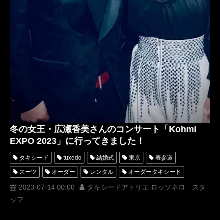
冬の女王・広瀬香美さんのコンサート「Kohmi
EXPO 2023」に行ってきました！
タキシード
tuxedo
結婚式
東京
表参道
スーツ
オーダー
レンタル
オーダータキシード
レンタルタキシード
ロッソネロ
人気
横山宗生
2023-07-14 00:00
タキシードアトリエ ロッソネロ スタ
ッフ
MUNETAKAYOKOYAMA
購入
広瀬香美
ロマンスの神様
名古屋
オーダータキシード東京
オーダータキシード名古屋