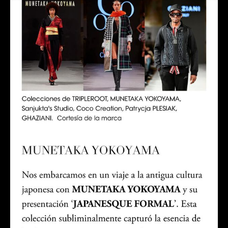
ROSSONERO
タキシードオーダー東京
タキシードレンタル東京
タキシード靴
青山
神奈川
ミラノコレクション
Milano
オーダータキシード横浜
レンタルタキシード横浜
着物タキシード
KIMONOTuxedo
着物ドレス
KIMONOCLOTHES
Milan
KIMONODRESS
着物洋服
MILANOCOLLECTION
MILANOFASHIONWEEKWOMENS
VOGUE
VOGUEITALIA
ヴォーグ