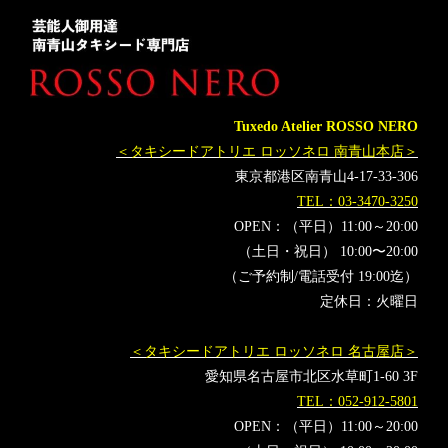
タキシードレンタル東京
タキシード靴
青山
神奈川
ミラノコレクション
Milano
オーダータキシード横浜
レンタルタキシード横浜
着物タキシード
KIMONOTuxedo
着物ドレス
KIMONOCLOTHES
Milan
KIMONODRESS
Tuxedo Atelier ROSSO NERO
着物洋服
MILANOCOLLECTION
＜タキシードアトリエ ロッソネロ 南青山本店＞
MILANOFASHIONWEEKWOMENS
VOGUE
VOGUEMexico
東京都港区南青山4-17-33-306
TEL：03-3470-3250
OPEN：（平日）11:00～20:00
（土日・祝日） 10:00〜20:00
（ご予約制/電話受付 19:00迄）
定休日：火曜日
＜タキシードアトリエ ロッソネロ 名古屋店＞
愛知県名古屋市北区水草町1-60 3F
TEL：052-912-5801
OPEN：（平日）11:00～20:00