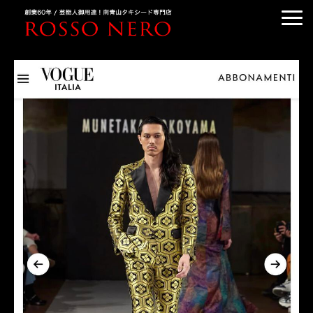
TUXEDO ORDER
TUXEDO RENTAL
TUXEDO RANKING
KIMONO DRESS
CUSTOMER'S VOICE
COLUMN &BLOG
ABOUT US
ACCESS