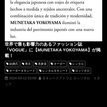
世界で最も影響力のあるファッション誌
「VOGUE」に【MUNETAKA YOKOYAMA】が掲
載！
結婚式
東京
表参道
オーダー
レンタル
オーダータキシード
レンタルタキシード
ロッソネロ
人気
横山宗生
MUNETAKAYOKOYAMA
2024-03-12 03:00
タキシードアトリエ ロッソネロ スタ
ッフ
西陣織タキシード
名古屋
オーダータキシード東京
オーダータキシード名古屋
新郎衣装
レンタルタキシード東京
レンタルタキシード名古屋
横浜
ROSSONERO
タキシードオーダー東京