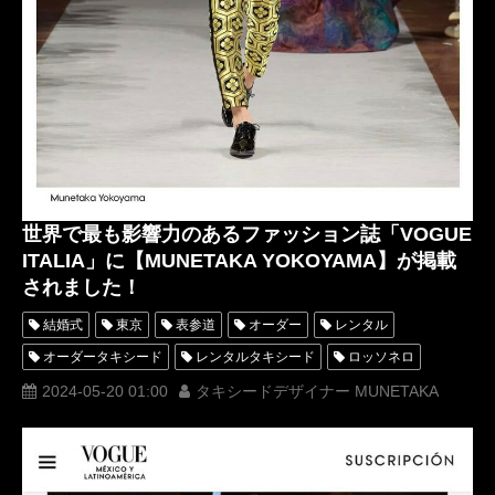
世界で最も影響力のあるファッション誌「VOGUE
ITALIA」に【MUNETAKA YOKOYAMA】が掲載
されました！
結婚式
東京
表参道
オーダー
レンタル
オーダータキシード
レンタルタキシード
ロッソネロ
人気
横山宗生
MUNETAKAYOKOYAMA
2024-05-20 01:00
タキシードデザイナー MUNETAKA
西陣織タキシード
名古屋
オーダータキシード東京
オーダータキシード名古屋
新郎衣装
レンタルタキシード東京
レンタルタキシード名古屋
横浜